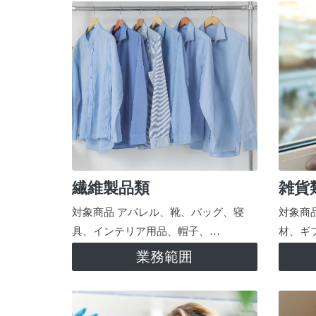
繊維製品類
雑貨
対象商品 アパレル、靴、バッグ、寝
対象商
具、インテリア用品、帽子、…
材、ギ
業務範囲