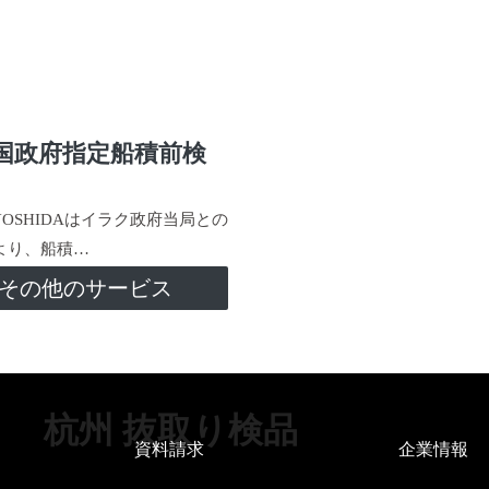
国政府指定船積前検
-YOSHIDAはイラク政府当局との
より、船積…
その他のサービス
杭州 抜取り検品
資料請求
企業情報