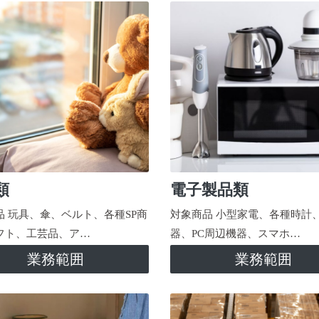
類
電子製品類
品 玩具、傘、ベルト、各種SP商
対象商品 小型家電、各種時計
フト、工芸品、ア…
器、PC周辺機器、スマホ…
業務範囲
業務範囲