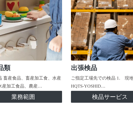
品類
出張検品
品 畜産食品、畜産加工食、水産
ご指定工場先での検品 1. 現
水産加工食品、農産…
HQTS-YOSHID…
業務範囲
検品サービス