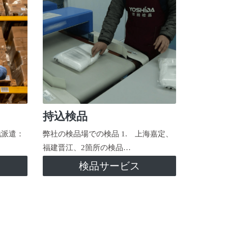
持込検品
地派遣：
弊社の検品場での検品 1. 上海嘉定、
福建晋江、2箇所の検品…
検品サービス