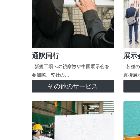
通訳同行
展示
新規工場への視察際や中国展示会を
各種の
参加際、弊社の…
直接展
その他のサービス