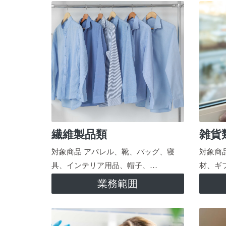
繊維製品類
雑貨
対象商品 アパレル、靴、バッグ、寝
対象商
具、インテリア用品、帽子、…
材、ギ
業務範囲