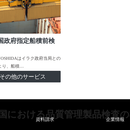
国政府指定船積前検
-YOSHIDAはイラク政府当局との
より、船積…
その他のサービス
国における品質管理製品検査の
資料請求
企業情報