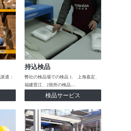
持込検品
地派遣：
弊社の検品場での検品 1. 上海嘉定、
福建晋江、2箇所の検品…
検品サービス