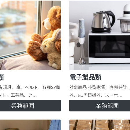
類
電子製品類
品 玩具、傘、ベルト、各種SP商
対象商品 小型家電、各種時計
フト、工芸品、ア…
器、PC周辺機器、スマホ…
業務範囲
業務範囲