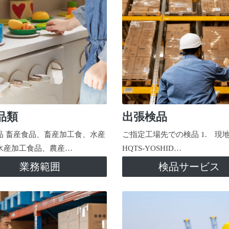
品類
出張検品
品 畜産食品、畜産加工食、水産
ご指定工場先での検品 1. 現
水産加工食品、農産…
HQTS-YOSHID…
業務範囲
検品サービス