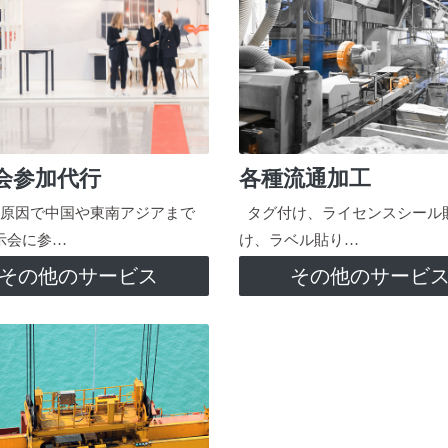
会参加代行
各種流通加工
原因で中国や東南アジアまで
タグ付け、ライセンスシール
示会に参…
け、ラベル貼り…
その他のサービス
その他のサービ