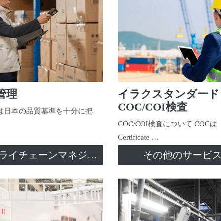
管理
イラクスタンダード
COC/COI検査
日本の品質基準を十分に把
COC/COI検査について COCは
Certificate …
サプライチェーンマネジメント
その他のサービ