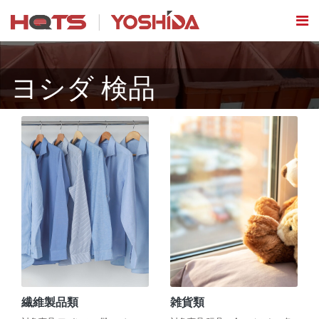
ヨシダ 検品
繊維製品類
雑貨類