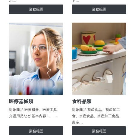
ホ…
ト…
業務範囲
業務範囲
医療器械類
食料品類
対象商品 医療機器、医療工具、
対象商品 畜産食品、畜産加工
介護用品など 基本内容 1. …
食、水産食品、水産加工食品、
農産…
業務範囲
業務範囲