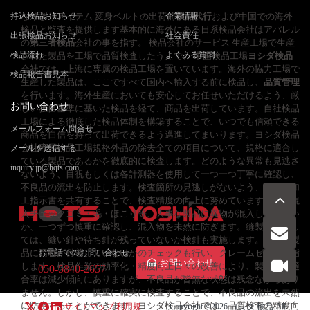
持込検品お知らせ
なりきりアイテム 変身ベルトの出荷前
企業情報
検品代行
および中国での海外
検品と監査を提供します基本的に海外にある日系検品会社はアパレル
出張検品お知らせ
社会責任
の
第三者検品
会社の事を指す。 検品会社のサービス 生産工場で生産
検品流れ
よくある質問
された製品を工場で品質検査したうえで、 中国検品工場
ヨシダ検品
会社では、上海に専属の検品工場を置いています。海外の協力工場で
検品報告書見本
生産した製品は、ここですべて国内へ輸入する前に検品し、
品質管理
を行います。海外生産においても安心してお任せいただけるよう、厳
お問い合わせ
しい独自基準に基いた検品を経て、商品を出荷しています。自社検品
工場による徹底した検品体制を構築することで、いつでも信頼できる
メールフォーム問合せ
商品を自信を持って出荷できるよう邁進してまいります。ヨシダ検品
会社専属検品工場規格外品の除去全ての項目について、規格に適合し
メールを送信する
ている製品であるかを徹底的に検査します。どのような異常も見逃さ
inquiry.jp@hqts.com
ないよう、目視もしくは各計測器を使用して一つ一つ丁寧に確認し、
不良品の流出を防止します。検査箇所の見逃しがないよう、詳細な加
工指示書を共有することで、検査精度の向上に努めています。異物混
入チェックゴミ・毛・ほこり等、大事な製品に異物が混入していない
か、一つずつ慎重に確認し、混入物を未然に防ぎます。縫製品に関し
ては、縫い針や待ち針が残っていないか検針も実施します。また、製
品に汚れが付着していないかのチェックも行い、クレームゼロを目指
お電話でのお問い合わせ
お問い合わせ
します。検品作業の効率化・精度向上日々の改善により、製品の不適
050-5840-2657
合率は減少傾向にありますが、不良品が皆無な状態は残念ながらあり
ません。しかし、慎重に確実に検査することで、不良品の流出を未然
に防止することができます。ヨシダ検品会社では、品質検査の精度向
サイトマップ
利用規
Copyright ©2026
ヨシダ 検品
All