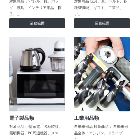
対象商品 アパレル、靴、バッ
対象商品 玩具、傘、ベルト、各
グ、寝具、インテリア用品、帽
種SP商材、ギフト、工芸品、
子、…
ア…
業務範囲
業務範囲
電子製品類
工業用品類
対象商品 小型家電、各種時計、
自動車部品 対象商品： 自動車部
照明機器、PC周辺機器、スマ
品全体：エンジン、ドライブ