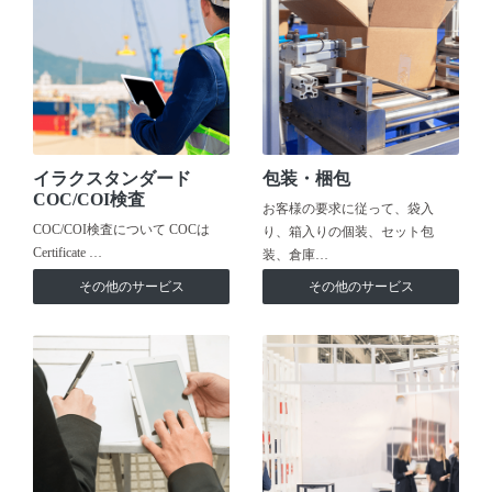
イラクスタンダード
包装・梱包
COC/COI検査
お客様の要求に従って、袋入
COC/COI検査について COCは
り、箱入りの個装、セット包
Certificate …
装、倉庫…
その他のサービス
その他のサービス