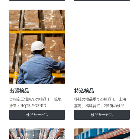
出張検品
持込検品
ご指定工場先での検品 1. 現地
弊社の検品場での検品 1. 上海
派遣：HQTS-YOSHID…
嘉定、福建晋江、2箇所の検品…
検品サービス
検品サービス