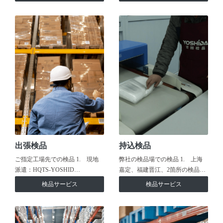
出張検品
持込検品
ご指定工場先での検品 1. 現地
弊社の検品場での検品 1. 上海
派遣：HQTS-YOSHID…
嘉定、福建晋江、2箇所の検品…
検品サービス
検品サービス