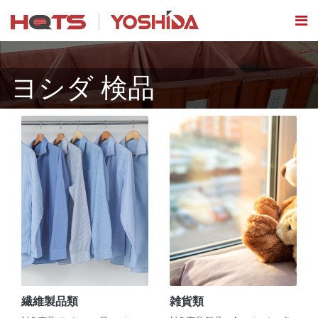
ヨシダ 検品
繊維製品類
雑貨類