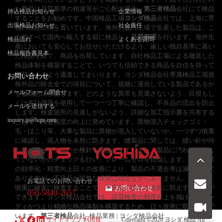
た商品は品質基準の相違等がご心配の場合、
第三者検品
会社にて検品
持込検品お知らせ
企業情報
することをお勧めです。中国検品工場
ヨシダ検品
会社では、上海に専
出張検品お知らせ
社会責任
属の検品工場を置いています。海外の協力工場で生産した製品は、こ
こですべて国内へ輸入する前に検品し、
品質管理
を行います。海外生
検品流れ
よくある質問
産においても安心してお任せいただけるよう、厳しい独自基準に基い
検品報告書見本
た検品を経て、商品を出荷しています。自社検品工場による徹底した
検品体制を構築することで、いつでも信頼できる商品を自信を持って
出荷できるよう邁進してまいります。ヨシダ検品会社専属検品工場規
お問い合わせ
格外品の除去全ての項目について、規格に適合している製品であるか
メールフォーム問合せ
を徹底的に検査します。どのような異常も見逃さないよう、目視もし
くは各計測器を使用して一つ一つ丁寧に確認し、不良品の流出を防止
メールを送信する
します。検査箇所の見逃しがないよう、詳細な加工指示書を共有する
inquiry.jp@hqts.com
ことで、検査精度の向上に努めています。異物混入チェックゴミ・
毛・ほこり等、大事な製品に異物が混入していないか、一つずつ慎重
に確認し、混入物を未然に防ぎます。縫製品に関しては、縫い針や待
ち針が残っていないか検針も実施します。また、製品に汚れが付着し
ていないかのチェックも行い、クレームゼロを目指します。検品作業
の効率化・精度向上日々の改善により、製品の不適合率は減少傾向に
ありますが、不良品が皆無な状態は残念ながらありません。しかし、
お電話でのお問い合わせ
慎重に確実に検査することで、不良品の流出を未然に防止することが
お問い合わせ
050-5840-2657
できます。ヨシダ検品会社では、品質検査の精度向上を掲げ、スピー
ディかつより精緻な検品体制を構築するため、日々改善に取り組んで
います。
第三者検品
会社–検品業務 | ヨシダ検品会社
サイトマップ
利用規
Copyright ©2026
ヨシダ 検品
All