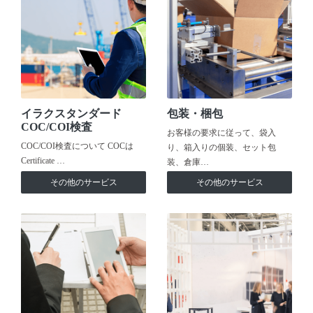
イラクスタンダード
包装・梱包
COC/COI検査
お客様の要求に従って、袋入
COC/COI検査について COCは
り、箱入りの個装、セット包
Certificate …
装、倉庫…
その他のサービス
その他のサービス