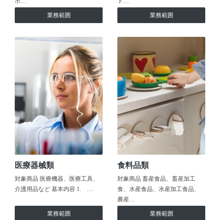
ホ…
ト…
業務範囲
業務範囲
医療器械類
食料品類
対象商品 医療機器、医療工具、
対象商品 畜産食品、畜産加工
介護用品など 基本内容 1. …
食、水産食品、水産加工食品、
農産…
業務範囲
業務範囲