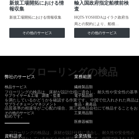
新規工場開拓における情
輸入国政府指定船積前検
報収集
査
新規工場開拓における情報収集
HQTS-YOSHIDAはイラク政府当
局との契約により、船積…
その他のサービス
その他のサービス
フローリングの検品
弊社のサービス
業務範囲
検品サービス
繊維製品類
フローリングの検品は、床材が設計仕様に適合し、耐久性や安全性の基準
サプライヤー＆工場 調査・監査
電子製品類
を満たしているかどうかを確認する作業です。 中国で仕入れされた商品は
サプライチェーンマネジメント
食品・農産品
品質基準の相違等がご心配の場合、第三者検品会社にて検品することをお
その他のサービス
工業用品類
勧めです。
医療器械類
フローリングの検品は、床材が設計仕様に適合し、耐久性や安全性の
資料請求
企業情報
基準を満たしているかどうかを確認する作業です。中国で仕入れされ