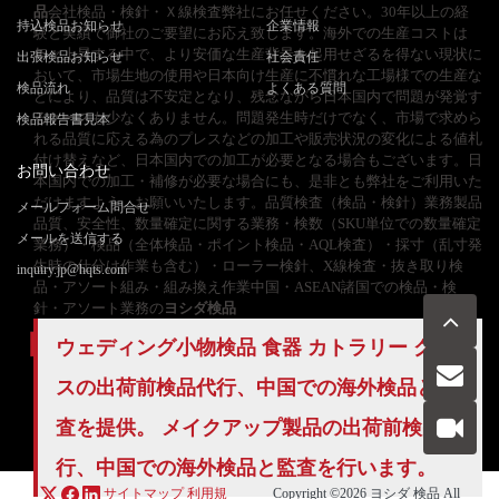
品
会社検品・検針・Ｘ線検査弊社にお任せください。30年以上の経
持込検品お知らせ
企業情報
験と実績で御社のご要望にお応え致します。海外での生産コストは
年々上昇する中で、より安価な生産背景を起用せざるを得ない現状に
出張検品お知らせ
社会責任
おいて、市場生地の使用や日本向け生産に不慣れな工場様での生産な
検品流れ
よくある質問
どにより、品質は不安定となり、残念ながら日本国内で問題が発覚す
るケースも少なくありません。問題発生時だけでなく、市場で求めら
検品報告書見本
れる品質に応える為のプレスなどの加工や販売状況の変化による値札
付け替えなど、日本国内での加工が必要となる場合もございます。日
お問い合わせ
本国内での加工・補修が必要な場合にも、是非とも弊社をご利用いた
だけますよう、お願いいたします。品質検査（検品・検針）業務製品
メールフォーム問合せ
品質、安全性、数量確定に関する業務・検数（SKU単位での数量確定
メールを送信する
業務）・検品（全体検品・ポイント検品・AQL検査）・採寸（乱寸発
生時の仕分け作業も含む）・ローラー検針、X線検査・抜き取り検
inquiry.jp@hqts.com
品・アソート組み・組み換え作業中国・ASEAN諸国での検品・検
針・アソート業務の
ヨシダ検品
ウェディング小物検品 食器 カトラリー グラ
スの出荷前
検品代行
、中国での海外検品と監
お電話でのお問い合わせ
お問い合わせ
査を提供。 メイクアップ製品の出荷前
検品代
050-5840-2657
行
、中国での海外検品と監査を行います。
サイトマップ
利用規
Copyright ©2026
ヨシダ 検品
All