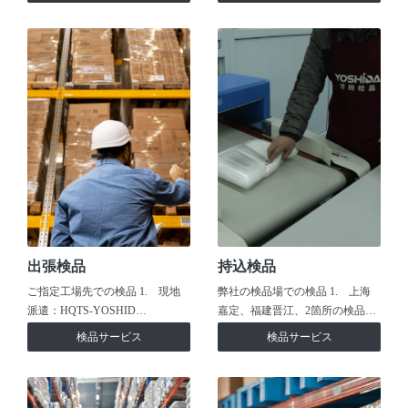
出張検品
持込検品
ご指定工場先での検品 1. 現地
弊社の検品場での検品 1. 上海
派遣：HQTS-YOSHID…
嘉定、福建晋江、2箇所の検品…
検品サービス
検品サービス