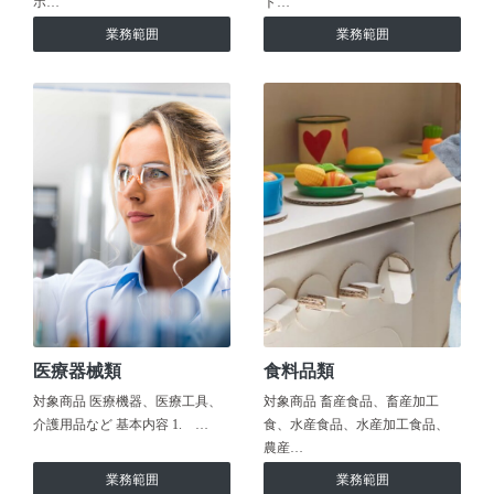
ホ…
ト…
業務範囲
業務範囲
医療器械類
食料品類
対象商品 医療機器、医療工具、
対象商品 畜産食品、畜産加工
介護用品など 基本内容 1. …
食、水産食品、水産加工食品、
農産…
業務範囲
業務範囲