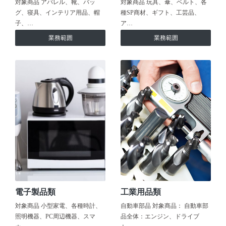
対象商品 アパレル、靴、バッ
対象商品 玩具、傘、ベルト、各
グ、寝具、インテリア用品、帽
種SP商材、ギフト、工芸品、
子、…
ア…
業務範囲
業務範囲
電子製品類
工業用品類
対象商品 小型家電、各種時計、
自動車部品 対象商品： 自動車部
照明機器、PC周辺機器、スマ
品全体：エンジン、ドライブ