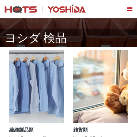
ヨシダ 検品
繊維製品類
雑貨類