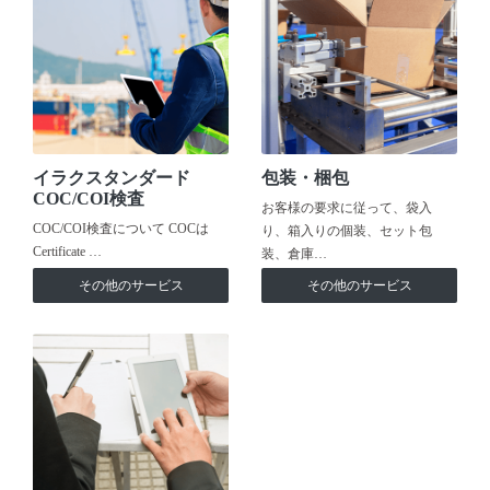
イラクスタンダード
包装・梱包
COC/COI検査
お客様の要求に従って、袋入
COC/COI検査について COCは
り、箱入りの個装、セット包
Certificate …
装、倉庫…
その他のサービス
その他のサービス