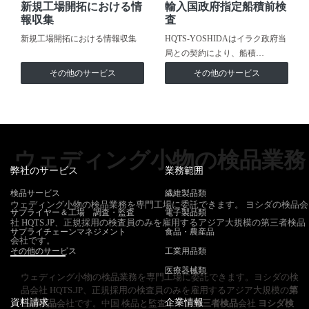
新規工場開拓における情
輸入国政府指定船積前検
報収集
査
新規工場開拓における情報収集
HQTS-YOSHIDAはイラク政府当
局との契約により、船積…
その他のサービス
その他のサービス
ウェディング小物の検品業務
弊社のサービス
業務範囲
検品サービス
繊維製品類
ウェディング小物の検品業務を専門工場に委託できます。 ヨシダの検品会
サプライヤー＆工場 調査・監査
電子製品類
社 HQTS.JP、正規採用の検査員のみを雇用するアジア大規模の第三者検品
サプライチェーンマネジメント
食品・農産品
会社です。
その他のサービス
工業用品類
医療器械類
ウェディング小物の検品業務を専門工場に委託できます。ヨシダの検
品会社 HQTS.JP、正規採用の検査員のみを雇用するアジア大規模の
第
資料請求
企業情報
三者検品
会社です。中国 検品と監査｜中国
第三者検品
会社
ヨシダ検