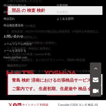
工場で品質検査したうえで、
持込検品お知らせ
企業情報
部品 の 検査 検針
出張検品お知らせ
社会責任
検品流れ
よくある質問
検品報告書見本
ご
指定工場先での検品
1、現地派遣：HQTS-YOSHIDA検品員は現地常駐（中国本土80箇所以上、
お問い合わせ
東南アジア26箇所以上）
2、不良発見・問題改善解決に効果的に
メールフォーム問合せ
3、不良品修理・再検品に効率的に
メールを送信する
4、1人当たりの単価（manday単価）
inquiry.jp@hqts.com
上海嘉定、福建晋江、カンボジアプノンペン、3箇所の検品場
検品代行
品代行
通常包装梱包は工場側に任せているので、包装梱包は5%を抜取確認
青島 検針 済南における
出張検品
サービスの
お電話でのお問い合わせ
ご案内です。 生産初期、生産途中 検品 会社
お問い合わせ
050-5840-2657
サイトマップ
利用規
Copyright ©2026
ヨシダ 検品
All