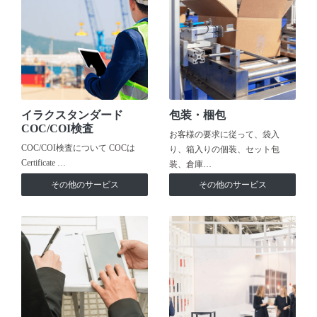
イラクスタンダード
包装・梱包
COC/COI検査
お客様の要求に従って、袋入
COC/COI検査について COCは
り、箱入りの個装、セット包
Certificate …
装、倉庫…
その他のサービス
その他のサービス