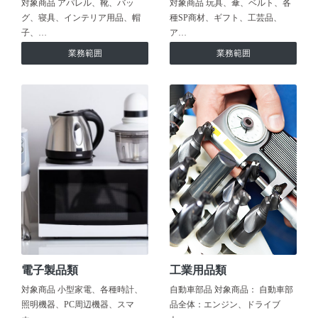
対象商品 アパレル、靴、バッ
対象商品 玩具、傘、ベルト、各
グ、寝具、インテリア用品、帽
種SP商材、ギフト、工芸品、
子、…
ア…
業務範囲
業務範囲
電子製品類
工業用品類
対象商品 小型家電、各種時計、
自動車部品 対象商品： 自動車部
照明機器、PC周辺機器、スマ
品全体：エンジン、ドライブ