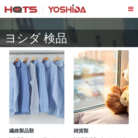
ヨシダ 検品
繊維製品類
雑貨類