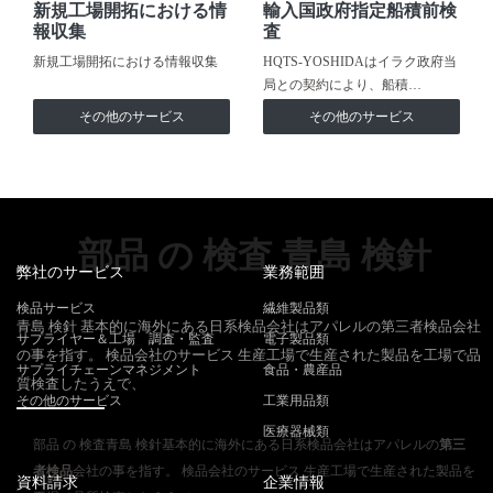
新規工場開拓における情
輸入国政府指定船積前検
報収集
査
新規工場開拓における情報収集
HQTS-YOSHIDAはイラク政府当
局との契約により、船積…
その他のサービス
その他のサービス
部品 の 検査 青島 検針
弊社のサービス
業務範囲
検品サービス
繊維製品類
青島 検針 基本的に海外にある日系検品会社はアパレルの第三者検品会社
サプライヤー＆工場 調査・監査
電子製品類
の事を指す。 検品会社のサービス 生産工場で生産された製品を工場で品
サプライチェーンマネジメント
食品・農産品
質検査したうえで、
その他のサービス
工業用品類
医療器械類
部品 の 検査青島 検針基本的に海外にある日系検品会社はアパレルの
第三
者検品
会社の事を指す。 検品会社のサービス 生産工場で生産された製品を
資料請求
企業情報