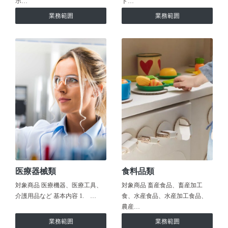
ホ…
ト…
業務範囲
業務範囲
医療器械類
食料品類
対象商品 医療機器、医療工具、
対象商品 畜産食品、畜産加工
介護用品など 基本内容 1. …
食、水産食品、水産加工食品、
農産…
業務範囲
業務範囲