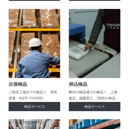
出張検品
持込検品
ご指定工場先での検品 1. 現地
弊社の検品場での検品 1. 上海
派遣：HQTS-YOSHID…
嘉定、福建晋江、2箇所の検品…
検品サービス
検品サービス