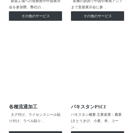
新規工場への視察際や中国展示
各種の原因で中国や東南アジア
会を参加際、弊社の…
まで直接展示会に参…
その他のサービス
その他のサービス
各種流通加工
パキスタンPSCI
タグ付け、ライセンスシール貼
パキスタン概要 主要産業：農業
り付け、ラベル貼り…
(さとうきび、小麦、米、コー
ン…