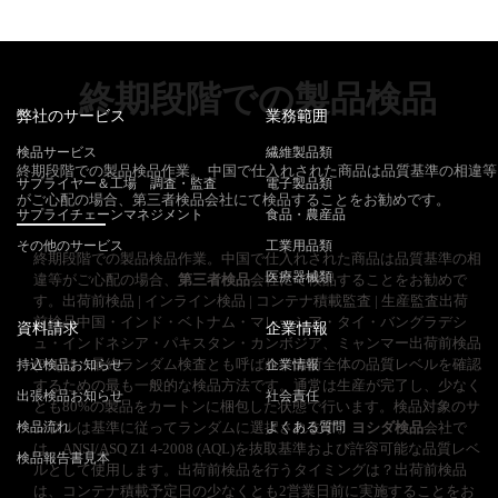
終期段階での製品検品
弊社のサービス
業務範囲
検品サービス
繊維製品類
終期段階での製品検品作業。 中国で仕入れされた商品は品質基準の相違等
サプライヤー＆工場 調査・監査
電子製品類
がご心配の場合、第三者検品会社にて検品することをお勧めです。
サプライチェーンマネジメント
食品・農産品
その他のサービス
工業用品類
終期段階での製品検品作業。中国で仕入れされた商品は品質基準の相
医療器械類
違等がご心配の場合、
第三者検品
会社にて検品することをお勧めで
す。出荷前検品 | インライン検品 | コンテナ積載監査 | 生産監査出荷
前検品中国・インド・ベトナム・マレーシア・タイ・バングラデシ
資料請求
企業情報
ュ・インドネシア・パキスタン・カンボジア、ミャンマー出荷前検品
(PSI)は、最終ランダム検査とも呼ばれ、出荷全体の品質レベルを確認
持込検品お知らせ
企業情報
するための最も一般的な検品方法です。通常は生産が完了し、少なく
出張検品お知らせ
社会責任
とも80%の製品をカートンに梱包した状態で行います。検品対象のサ
検品流れ
ンプルは基準に従ってランダムに選択されます。
よくある質問
ヨシダ検品
会社で
は、ANSI/ASQ Z1 4-2008 (AQL)を抜取基準および許容可能な品質レベ
検品報告書見本
ルとして使用します。出荷前検品を行うタイミングは？出荷前検品
は、コンテナ積載予定日の少なくとも2営業日前に実施することをお