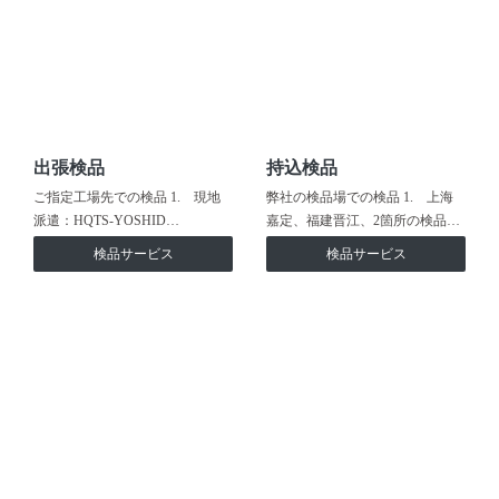
出張検品
持込検品
ご指定工場先での検品 1. 現地
弊社の検品場での検品 1. 上海
派遣：HQTS-YOSHID…
嘉定、福建晋江、2箇所の検品…
検品サービス
検品サービス