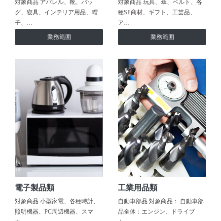
対象商品 アパレル、靴、バッ
対象商品 玩具、傘、ベルト、各
グ、寝具、インテリア用品、帽
種SP商材、ギフト、工芸品、
子、…
ア…
業務範囲
業務範囲
電子製品類
工業用品類
対象商品 小型家電、各種時計、
自動車部品 対象商品： 自動車部
照明機器、PC周辺機器、スマ
品全体：エンジン、ドライブ