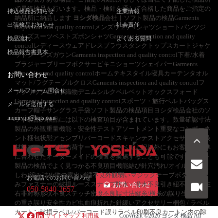
で最終検品を行います。検品・検針を通して合格した商品をご指定の
持込検品お知らせ
企業情報
納品所に納品します
ヨシダ検品
会社｜ソフト製品の検品Garments
出張検品お知らせ
社会責任
inspection and quality controlメンズウェアTシャツショートパンツジ
ーンズスーツベストズボンシャツGarments inspection and quality
検品流れ
よくある質問
controlレディースウェアドレスブラウスタンクトップスカートジャケ
検品報告書見本
ットジーンズガウンGarments inspection and quality control下着/水着
ブラジャーブリーフボクサービキニショーツシェイパーGarments
inspection and quality controlホームテキスタイル寝具カーテンタオル
お問い合わせ
マット/ラグテーブルクロスGarments inspection and quality controlフ
メールフォーム問合せ
ァブリックニット織物デニムシルクベルベットオックスフォード
Garments inspection and quality controlスポーツ・旅行ベルトバッグス
メールを送信する
カーフ帽子サングラス手袋ソフト製品の検品項目ヨシダ検品会社のソ
inquiry.jp@hqts.com
フト製品の検品には以下の検査項目が含まれています。数量確認寸法
製品の外観重量機能・安全性テストアソートメント重要なコンポーネ
ント梱包状態アセンブリバーコードスキャンテストアクセサリー包装
材料マーキング色出荷マークロゴとラベル上記以外にもお客様の基準
に合わせたオーダーメイドの検査を実施することも可能です。ソフト
製品の検品でよく見つかる不良項目機能結び針穴汚れ/オイルマーク
しわ/縮み詰め物の露出刺繍不良外観弱いマジックテープボタンの緩
お電話でのお問い合わせ
みファスナーの破損ルーススナップ防水・撥水不良引き紐不良仕様左
お問い合わせ
050-5840-2657
右非対称形状不良ステッチ密度不良誤寸法縦糸/横糸の誤り生地/中綿
の重さ誤り安全性カビ虫血痕折れた針緩いアクセサリー梱包 / ラベル
カートン破損ラベル/バーコード誤りラベル印刷不良カートン内の隙
サイトマップ
利用規
Copyright ©2026
ヨシダ 検品
All