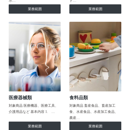
ホ…
ト…
業務範囲
業務範囲
医療器械類
食料品類
対象商品 医療機器、医療工具、
対象商品 畜産食品、畜産加工
介護用品など 基本内容 1. …
食、水産食品、水産加工食品、
農産…
業務範囲
業務範囲