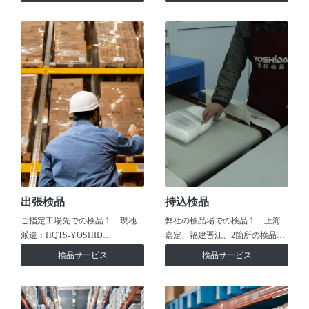
出張検品
持込検品
ご指定工場先での検品 1. 現地
弊社の検品場での検品 1. 上海
派遣：HQTS-YOSHID…
嘉定、福建晋江、2箇所の検品…
検品サービス
検品サービス