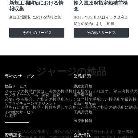
新規工場開拓における情
輸入国政府指定船積前検
報収集
査
新規工場開拓における情報収集
HQTS-YOSHIDAはイラク政府当
局との契約により、船積…
その他のサービス
その他のサービス
ジャージの検品
弊社のサービス
業務範囲
検品サービス
繊維製品類
ジャージの検品作業は、海外の検品検針工場で行われます。 第三者検品の
サプライヤー＆工場 調査・監査
電子製品類
必要がある場合、ご指定の検品所もしくは当社で手配した検品所で最終検
サプライチェーンマネジメント
食品・農産品
品を行います。検品・検針を通して合格した商品をご指定の納品所に納品
その他のサービス
工業用品類
します
医療器械類
ジャージの検品作業は、海外の検品検針工場で行われます。
第三者検
資料請求
企業情報
品
の必要がある場合、ご指定の検品所もしくは当社で手配した検品所