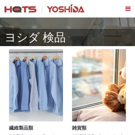
ヨシダ 検品
繊維製品類
雑貨類