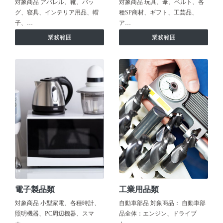
対象商品 アパレル、靴、バッ
対象商品 玩具、傘、ベルト、各
グ、寝具、インテリア用品、帽
種SP商材、ギフト、工芸品、
子、…
ア…
業務範囲
業務範囲
電子製品類
工業用品類
対象商品 小型家電、各種時計、
自動車部品 対象商品： 自動車部
照明機器、PC周辺機器、スマ
品全体：エンジン、ドライブ