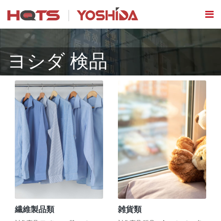
ヨシダ 検品
繊維製品類
雑貨類