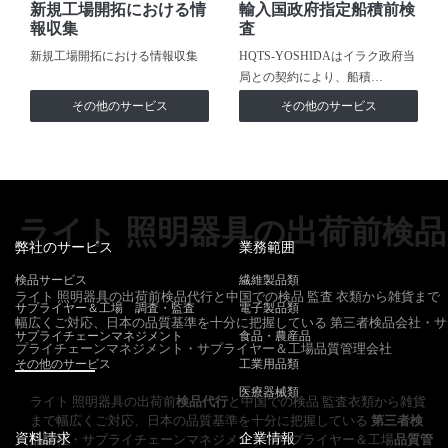
新規工場開拓における情
輸入国政府指定船積前検
報収集
査
新規工場開拓における情報収集
HQTS-YOSHIDAはイラク政府当
局との契約により、船積…
その他のサービス
その他のサービス
ライト 照明器具の出荷前検品
弊社のサービス
業務範囲
検品サービス
繊維製品類
ライト 照明器具の出荷前検品代行と中国での検品 監査 衣類から雑貨まで
サプライヤー＆工場 調査・監査
電子製品類
幅広くご対応、日本の品質基準を十分に把握している 第三者検品会社・サ
サプライチェーンマネジメント
食品・農産品
プライチェーンマネジメント・サプライヤー＆工場品質管理会社
その他のサービス
工業用品類
医療器械類
ライト 照明器具の出荷前
検品代行
と中国での検品 監査衣類から雑貨
まで幅広くご対応、日本の品質基準を十分に把握している
第三者検
資料請求
企業情報
品
会社・サプライチェーンマネジメント・サプライヤー＆工場
品質管