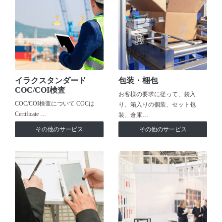
イラクスタンダード
包装・梱包
COC/COI検査
お客様の要求に従って、袋入
COC/COI検査について COCは
り、箱入りの個装、セット包
Certificate …
装、倉庫…
その他のサービス
その他のサービス