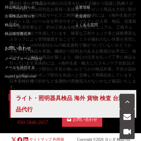
理
会社
ヨシダ検品
会社細心の注意を払って正確かつ迅速に熟練スタ
持込検品お知らせ
企業情報
ッフが厳しく出荷判定お客様へ直接届くプレゼント商品を大切に取り
扱いながら検品検品サービスご利用事例 具体的には、○海外生産のプ
出張検品お知らせ
社会責任
レゼント品（ビール缶を即冷やすグッズなど）の入荷、検品、流通加
検品流れ
よくある質問
工、出荷作業など。約30工程ある検品作業のマニュアル、工程チェ
ック表を当社で作成しています。確実な工程チェック表と経験豊富な
検品報告書見本
スタッフにより管理徹底することで、ミスや漏れのない作業を実現し
ています。○OEM会社からの輸送過程で傷がついていないかどうか、
お問い合わせ
入荷ごとに検品を実施。繊細かつ目利きのあるお客様のお手元に、毎
回きれいな状態の商品が届くよう、細心の注意を払って丁寧に検品を
メールフォーム問合せ
行っています具体的には、○海外生産・輸入したスキンケア化粧品ボ
メールを送信する
トル容器のポンプ部分に不良が無いかどうかの検品作業。不良が認め
られた商品のみポンプ部分を良品へと交換して再商品化しています。
inquiry.jp@hqts.com
日本製検針機で折針など金属性の異物混入がないかなど確認いたしま
す。
ライト・照明器具検品 海外 貨物 検査 台湾 検
品代行
お電話でのお問い合わせ
お問い合わせ
050-5840-2657
サイトマップ
利用規
Copyright ©2026
ヨシダ 検品
All