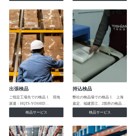
出張検品
持込検品
ご指定工場先での検品 1. 現地
弊社の検品場での検品 1. 上海
派遣：HQTS-YOSHID…
嘉定、福建晋江、2箇所の検品…
検品サービス
検品サービス