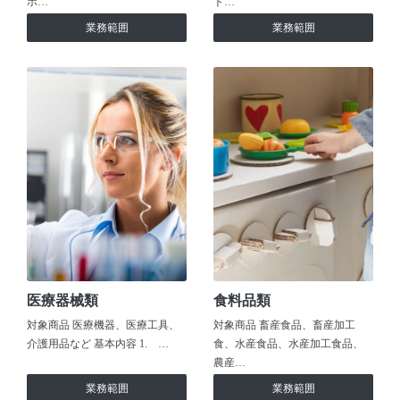
ホ…
ト…
業務範囲
業務範囲
医療器械類
食料品類
対象商品 医療機器、医療工具、
対象商品 畜産食品、畜産加工
介護用品など 基本内容 1. …
食、水産食品、水産加工食品、
農産…
業務範囲
業務範囲