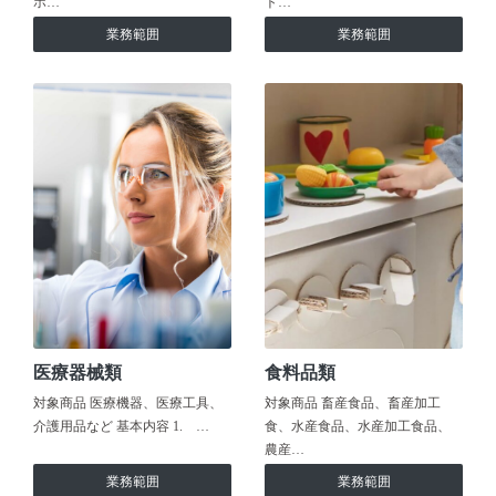
ホ…
ト…
業務範囲
業務範囲
医療器械類
食料品類
対象商品 医療機器、医療工具、
対象商品 畜産食品、畜産加工
介護用品など 基本内容 1. …
食、水産食品、水産加工食品、
農産…
業務範囲
業務範囲