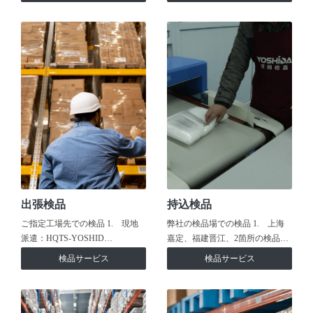
出張検品
持込検品
ご指定工場先での検品 1. 現地
弊社の検品場での検品 1. 上海
派遣：HQTS-YOSHID…
嘉定、福建晋江、2箇所の検品…
検品サービス
検品サービス