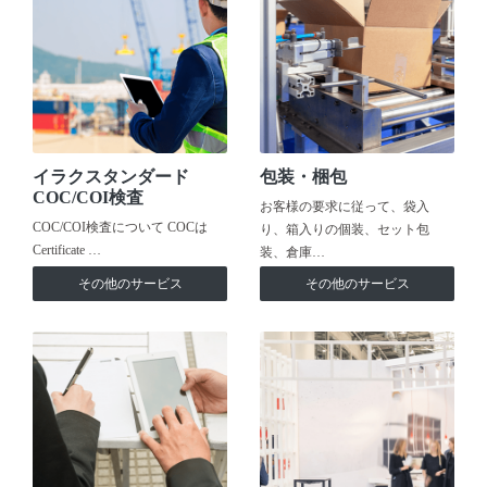
イラクスタンダード
包装・梱包
COC/COI検査
お客様の要求に従って、袋入
COC/COI検査について COCは
り、箱入りの個装、セット包
Certificate …
装、倉庫…
その他のサービス
その他のサービス