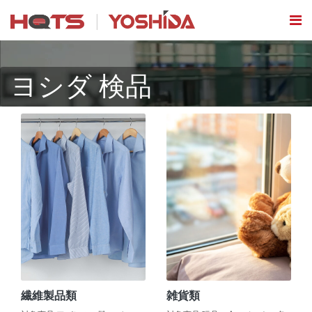
ヨシダ 検品
繊維製品類
雑貨類