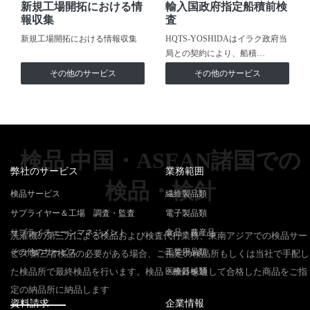
新規工場開拓における情
輸入国政府指定船積前検
報収集
査
新規工場開拓における情報収集
HQTS-YOSHIDAはイラク政府当
局との契約により、船積…
その他のサービス
その他のサービス
検品 中国・ASEAN諸国での
弊社のサービス
業務範囲
検品・検針
検品サービス
繊維製品類
サプライヤー＆工場 調査・監査
電子製品類
サプライチェーンマネジメント
食品・農産品
洗濯機の第三方による検品および検査代行業務、東南アジアでの検品サー
その他のサービス
工業用品類
ビス 第三者検品の必要がある場合、ご指定の検品所もしくは当社で手配し
た検品所で最終検品を行います。検品・検針を通して合格した商品をご指
医療器械類
定の納品所に納品します
資料請求
企業情報