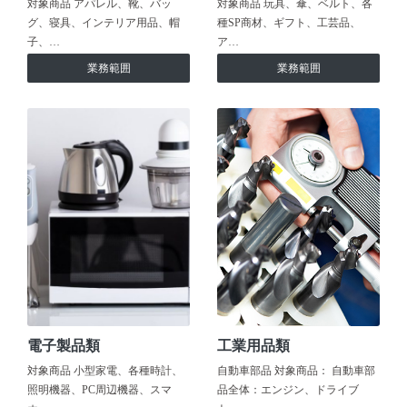
対象商品 アパレル、靴、バッ
対象商品 玩具、傘、ベルト、各
グ、寝具、インテリア用品、帽
種SP商材、ギフト、工芸品、
子、…
ア…
業務範囲
業務範囲
電子製品類
工業用品類
対象商品 小型家電、各種時計、
自動車部品 対象商品： 自動車部
照明機器、PC周辺機器、スマ
品全体：エンジン、ドライブ