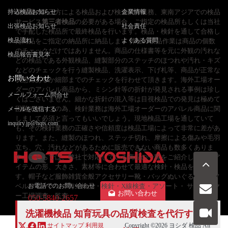
持込検品お知らせ
洗濯機の第三方による検品および検査代行業務、東南アジアでの検品
企業情報
サービス
第三者検品
の必要がある場合、ご指定の検品所もしくは当社
出張検品お知らせ
社会責任
で手配した検品所で最終検品を行います。検品・検針を通して合格し
検品流れ
よくある質問
た商品をご指定の納品所に納品します 弊社の検品作業は商品の個数
のチェックだけではありません。商品の仕様書等を元に外観の汚れな
検品報告書見本
どの検品である外観検品、縫製部分のステッチのほつれや汚れ・キズ
などのチェックを行う縫製検品、洗濯表示、下げ札等、商品が正常な
お問い合わせ
状態にあるか細部までのチェックを行わせて頂きます。海外工場オー
ダーのアパレル商品から、ミシン針等の折針が発見される事例は珍し
メールフォーム問合せ
くはございません。細かな折針の混入等は目視検品での発見は極めて
困難です。この為、検針業務は海外工場オーダーのアパレル商品に関
メールを送信する
しまして必須と言ってもいいでしょう。現地検品工場を通していて
inquiry.jp@hqts.com
も、その検針業務の正確さや信頼度は検品工場によって非常に差があ
ります。また、縫製のほつれ、ステッチ切れ、摩擦による傷みや毛羽
立ち、穴、汚れなどがあるために販売できない商品も数多くありま
す。こちらでは、弊社で対応している商品の一覧をご紹介します。ア
イテムの形、大きさ、素材等に合わせて最適な検針・検品を行いま
す。帽子など服飾雑貨全般アクセサリー靴・バッグぬいぐるみ衣類ノ
ベルティーグッズ海外検品・検針・X線検査・アソート・ サプライヤ
お電話でのお問い合わせ
お問い合わせ
ー工場調査・監査
050-5840-2657
洗濯機検品 知育玩具の品質検査を代行する専
サイトマップ
利用規
Copyright ©2026
ヨシダ 検品
All