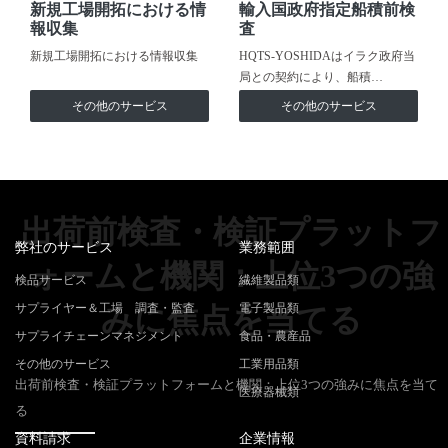
新規工場開拓における情
輸入国政府指定船積前検
報収集
査
新規工場開拓における情報収集
HQTS-YOSHIDAはイラク政府当
局との契約により、船積…
その他のサービス
その他のサービス
出荷前検査・検証プラットフ
弊社のサービス
業務範囲
ォームと機関：上位3つの強
検品サービス
繊維製品類
サプライヤー＆工場 調査・監査
電子製品類
みに焦点を当てる
サプライチェーンマネジメント
食品・農産品
その他のサービス
工業用品類
出荷前検査・検証プラットフォームと機関：上位3つの強みに焦点を当て
医療器械類
る
資料請求
企業情報