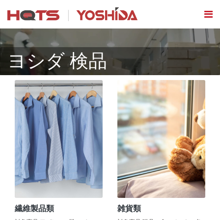
ヨシダ 検品
繊維製品類
雑貨類