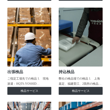
出張検品
持込検品
ご指定工場先での検品 1. 現地
弊社の検品場での検品 1. 上海
派遣：HQTS-YOSHID…
嘉定、福建晋江、2箇所の検品…
検品サービス
検品サービス