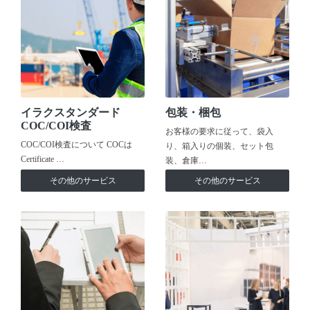
イラクスタンダード
包装・梱包
COC/COI検査
お客様の要求に従って、袋入
COC/COI検査について COCは
り、箱入りの個装、セット包
Certificate …
装、倉庫…
その他のサービス
その他のサービス