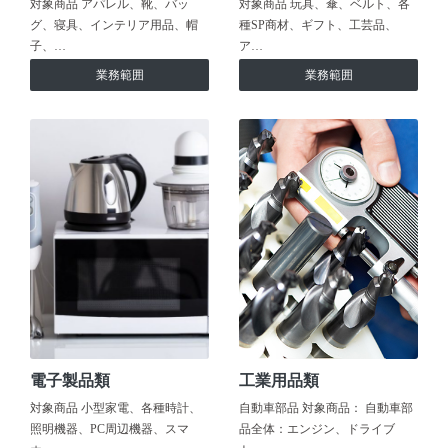
対象商品 アパレル、靴、バッ
対象商品 玩具、傘、ベルト、各
グ、寝具、インテリア用品、帽
種SP商材、ギフト、工芸品、
子、…
ア…
業務範囲
業務範囲
電子製品類
工業用品類
対象商品 小型家電、各種時計、
自動車部品 対象商品： 自動車部
照明機器、PC周辺機器、スマ
品全体：エンジン、ドライブ