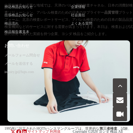
出荷前検査が必要な地域では、天津のバルク貨物検査チャネル、日本の消費財検
持込検品お知らせ
企業情報
査ソリューション、アパレル検査のための日本のサプライヤー
品質管理
プラット
出張検品お知らせ
社会責任
フォーム、北京の検査レポートサービス、アパレル検査のための日本の製品品質
検品流れ
よくある質問
検査機関などのサービスに対する需要が高まっています。本日は、検査および試
検品報告書見本
験の分野で優れた実績を持つ企業、ヨシダ 検品をご紹介します。
お問い合わせ
メールフォーム問合せ
メールを送信する
inquiry.jp@hqts.com
お電話でのお問い合わせ
お問い合わせ
050-5840-2657
1995年に設立されたHQTSハンスマングループは、世界的な
第三者検査
、試験、
サイトマップ
利用規
Copyright ©2026
ヨシダ 検品
All