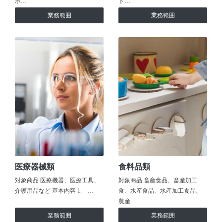
ホ…
ト…
業務範囲
業務範囲
医療器械類
食料品類
対象商品 医療機器、医療工具、
対象商品 畜産食品、畜産加工
介護用品など 基本内容 1. …
食、水産食品、水産加工食品、
農産…
業務範囲
業務範囲