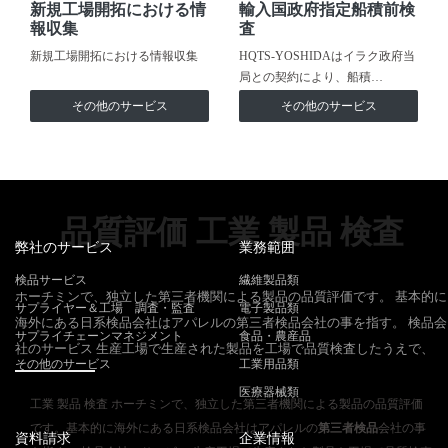
新規工場開拓における情
輸入国政府指定船積前検
報収集
査
新規工場開拓における情報収集
HQTS-YOSHIDAはイラク政府当
局との契約により、船積…
その他のサービス
その他のサービス
品質評価 工業 製品 検査
弊社のサービス
業務範囲
検品サービス
繊維製品類
ホーチミンで、独立した第三者機関による製品の品質評価です。 基本的に
サプライヤー＆工場 調査・監査
電子製品類
海外にある日系検品会社はアパレルの第三者検品会社の事を指す。 検品会
サプライチェーンマネジメント
食品・農産品
社のサービス 生産工場で生産された製品を工場で品質検査したうえで、
その他のサービス
工業用品類
医療器械類
工業 製品 検査 ホーチミンで、独立した第三者機関による製品の品質評価
です。基本的に海外にある日系検品会社はアパレルの
第三者検品
会社の事
資料請求
企業情報