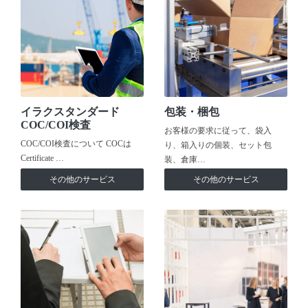
イラクスタンダード
包装・梱包
COC/COI検査
お客様の要求に従って、袋入
COC/COI検査について COCは
り、箱入りの個装、セット包
Certificate …
装、倉庫…
その他のサービス
その他のサービス