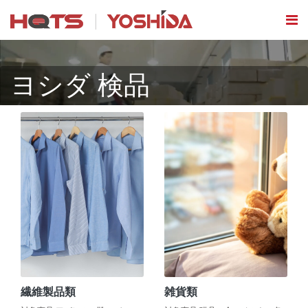
ヨシダ 検品
繊維製品類
雑貨類