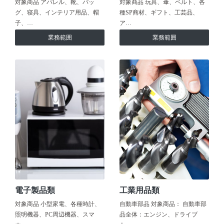
対象商品 アパレル、靴、バッ
対象商品 玩具、傘、ベルト、各
グ、寝具、インテリア用品、帽
種SP商材、ギフト、工芸品、
子、…
ア…
業務範囲
業務範囲
電子製品類
工業用品類
対象商品 小型家電、各種時計、
自動車部品 対象商品： 自動車部
照明機器、PC周辺機器、スマ
品全体：エンジン、ドライブ