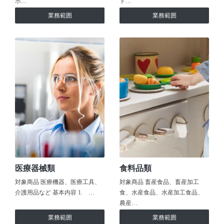
ホ…
ト…
業務範囲
業務範囲
医療器械類
食料品類
対象商品 医療機器、医療工具、
対象商品 畜産食品、畜産加工
介護用品など 基本内容 1. …
食、水産食品、水産加工食品、
農産…
業務範囲
業務範囲