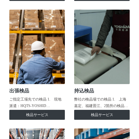
出張検品
持込検品
ご指定工場先での検品 1. 現地
弊社の検品場での検品 1. 上海
派遣：HQTS-YOSHID…
嘉定、福建晋江、2箇所の検品…
検品サービス
検品サービス