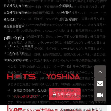
を指す。 検品会社のサービス 生産工場で生産された製品を工場で品質検査
持込検品お知らせ
企業情報
したうえで、 医療外小物・医療周辺機器の検品事例（医療周辺機器）●手
出張検品お知らせ
社会責任
術用照明器具●歯科治療用照明器具 など家具の検品ベッド、ソファ、こた
つ、テーブル・机、収納棚、テレビ台、椅子、鏡など、家具の検品を致し
検品流れ
よくある質問
ます。組み立てパーツの数量チェックなどもお任せ下さい。大きな商品や
検品報告書見本
扱いの難しい商品の梱包、バンニングも承ります。検品事例ネジ穴不良、
へこみ、傷、接合部分不良、割れ、パーツ不良など日用雑貨の検品日用雑
お問い合わせ
貨（布製品、木製品、プラスチック製品、金属製品など）の検品を致しま
メールフォーム問合せ
す。スポット検品、個包装、タグ付け、シール貼りなども対応致します。
メールを送信する
検品事例（布製品）目視、触診異物混入、縫製のほつれ・汚れ・縫製の歪
inquiry.jp@hqts.com
みやステッチ切れ・穴あき不良・ボタンやジッパー等の装飾品の破損・検
寸など、丁寧に検品いたします。コンベアー検針厚手の布製品や大ぶりな
商品をスピーディに検針いたします。ハンディ検針人の手によって、より
入念な検針を行います。薄い布製品から特殊な形状の立体物まで、裏表、
さまざまな角度から検針をいたします。X線検針金属部品がついた衣類
や、異素材を組み合わせた商品、立体的な雑貨類など、従来の検針機では
お電話でのお問い合わせ
お問い合わせ
050-5840-2657
検出の難しかった触手のしにくい物を、Ｘ線による透過検査で検針いたし
ます。通常包装梱包は工場側に任せているので、包装梱包は5%を抜取確認
サイトマップ
利用規
Copyright ©2026
ヨシダ 検品
All