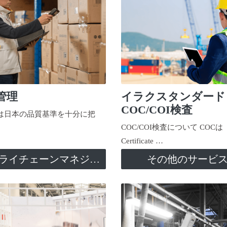
管理
イラクスタンダード
COC/COI検査
日本の品質基準を十分に把
COC/COI検査について COCは
Certificate …
サプライチェーンマネジメント
その他のサービ