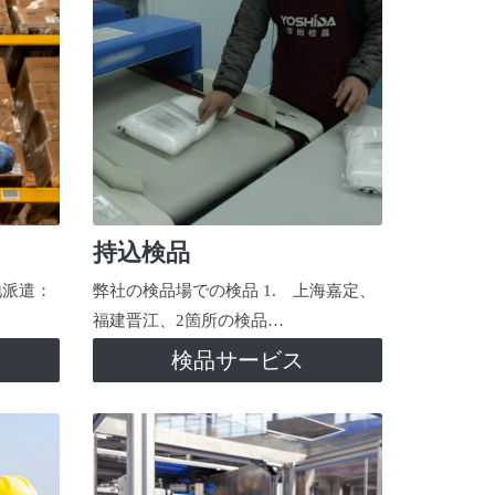
持込検品
地派遣：
弊社の検品場での検品 1. 上海嘉定、
福建晋江、2箇所の検品…
検品サービス