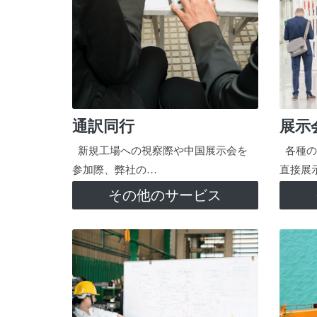
通訳同行
展示
新規工場への視察際や中国展示会を
各種の
参加際、弊社の…
直接展
その他のサービス