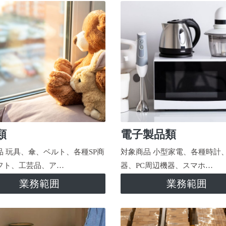
類
電子製品類
品 玩具、傘、ベルト、各種SP商
対象商品 小型家電、各種時計
フト、工芸品、ア…
器、PC周辺機器、スマホ…
業務範囲
業務範囲