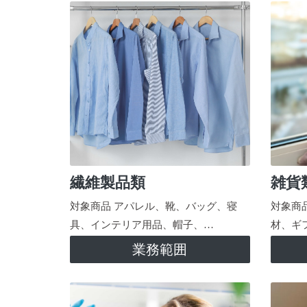
繊維製品類
雑貨
対象商品 アパレル、靴、バッグ、寝
対象商
具、インテリア用品、帽子、…
材、ギ
業務範囲