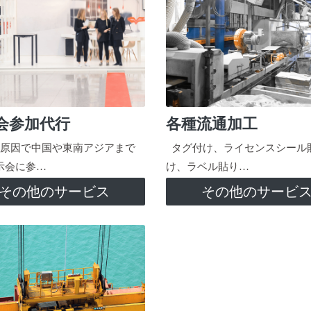
会参加代行
各種流通加工
原因で中国や東南アジアまで
タグ付け、ライセンスシール
示会に参…
け、ラベル貼り…
その他のサービス
その他のサービ