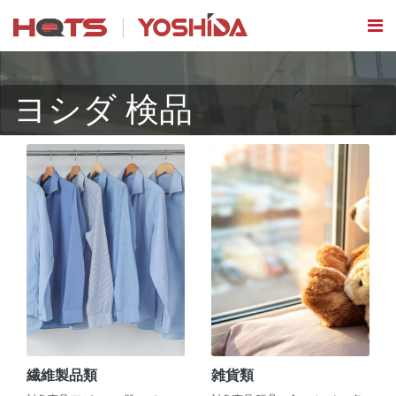
ヨシダ 検品
繊維製品類
雑貨類