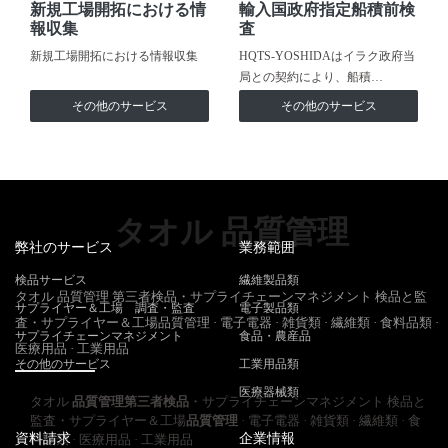
新規工場開拓における情
輸入国政府指定船積前検
報収集
査
新規工場開拓における情報収集
HQTS-YOSHIDAはイラク政府当
局との契約により、船積…
その他のサービス
その他のサービス
タオル 品質管理
弊社のサービス
業務範囲
検品サービス
繊維製品類
タオル 品質管理 第三者検品・サプライチェーンマネジメント 検品と監
サプライヤー＆工場 調査・監査
電子製品類
査・サプライヤー＆工場品質管理 · 電子電器 · 雑貨類 · 繊維類 · 食料品類 ·
サプライチェーンマネジメント
食品・農産品
医療用品 · 工業用品
その他のサービス
工業用品類
医療器械類
タオル
品質管理
第三者検品
・サプライチェーンマネジメント 検品と
監査・サプライヤー＆工場
品質管理
· 電子電器 · 雑貨類 · 繊維類 · 食
資料請求
企業情報
料品類 · 医療用品 · 工業用品