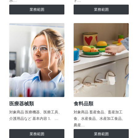
ホ…
ト…
業務範囲
業務範囲
医療器械類
食料品類
対象商品 医療機器、医療工具、
対象商品 畜産食品、畜産加工
介護用品など 基本内容 1. …
食、水産食品、水産加工食品、
農産…
業務範囲
業務範囲