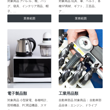
対象商品 アパレル、靴、バッ
対象商品 玩具、傘、ベルト、各
グ、寝具、インテリア用品、帽
種SP商材、ギフト、工芸品、
子、…
ア…
業務範囲
業務範囲
電子製品類
工業用品類
対象商品 小型家電、各種時計、
自動車部品 対象商品： 自動車部
照明機器、PC周辺機器、スマ
品全体：エンジン、ドライブ