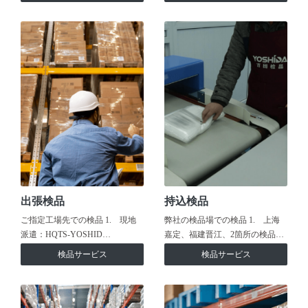
出張検品
持込検品
ご指定工場先での検品 1. 現地
弊社の検品場での検品 1. 上海
派遣：HQTS-YOSHID…
嘉定、福建晋江、2箇所の検品…
検品サービス
検品サービス