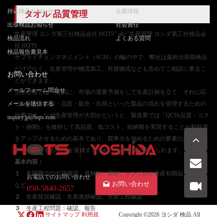
持込検品お知らせ
企業情報
タオル 品質管理
出張検品お知らせ
社会責任
生産管理 ヨシダ第三社検品会社 HQTS” alt=”生産管理 ヨシダ第三社検品会
検品流れ
よくある質問
社 HQTS
検品報告書見本
サプライチェンマネジメント（SCM）の輪の中で、弊社は最終出荷前検品
だけでなく、生産管理や物流加工、外貨物流なども含めてご相談に乗るこ
お問い合わせ
とができます。
メールフォーム問合せ
生産管理とは一般的に、市場の需要予測をして生産計画を立て、それに応
メールを送信する
じた調達・製造・品質・販売・出荷といった製品の流れを管理するための
仕事です。なぜ生産管理が大切かというと、製造業では「QCD(品質・コス
inquiry.jp@hqts.com
ト・納期)」を維持して高品質、低コスト、短納期を実現することが利益率
をアップさせるための基本であり、競争力を強めるための要素だからで
す。目標とするQCDを達成するために生産管理が用いられます。
基本内容：
１
各段階での出張確認：原材料、部材、サンプルや量産初期品、量産品
お電話でのお問い合わせ
お問い合わせ
など
050-5840-2657
２
生産状況確認：生産進捗確認、生産工程確認
３
生産工程問題：確認、報告
サイトマップ
利用規
Copyright ©2026
ヨシダ 検品
All