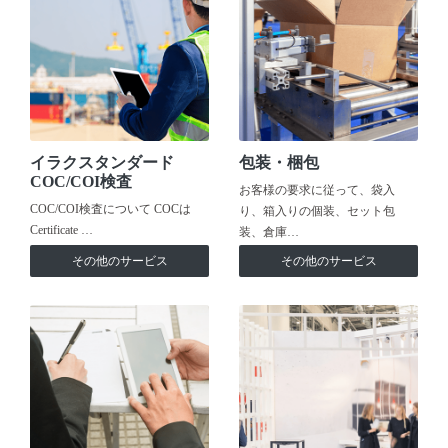
イラクスタンダード
包装・梱包
COC/COI検査
お客様の要求に従って、袋入
COC/COI検査について COCは
り、箱入りの個装、セット包
Certificate …
装、倉庫…
その他のサービス
その他のサービス