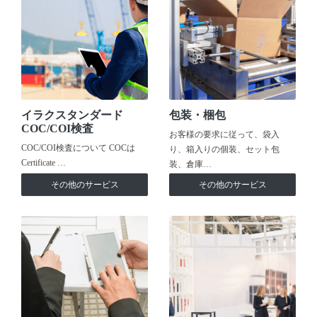
イラクスタンダード
包装・梱包
COC/COI検査
お客様の要求に従って、袋入
COC/COI検査について COCは
り、箱入りの個装、セット包
Certificate …
装、倉庫…
その他のサービス
その他のサービス