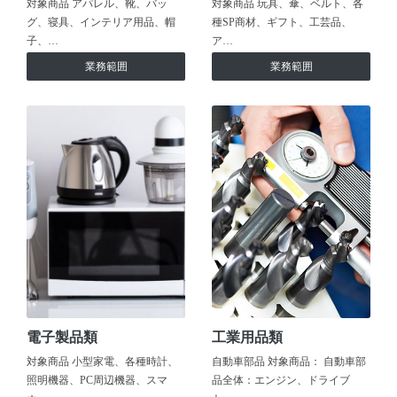
対象商品 アパレル、靴、バッ
対象商品 玩具、傘、ベルト、各
グ、寝具、インテリア用品、帽
種SP商材、ギフト、工芸品、
子、…
ア…
業務範囲
業務範囲
電子製品類
工業用品類
対象商品 小型家電、各種時計、
自動車部品 対象商品： 自動車部
照明機器、PC周辺機器、スマ
品全体：エンジン、ドライブ