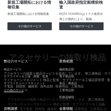
新規工場開拓における情
輸入国政府指定船積前検
報収集
査
新規工場開拓における情報収集
HQTS-YOSHIDAはイラク政府当
局との契約により、船積…
その他のサービス
その他のサービス
アクセサリーの抜取り検品
弊社のサービス
業務範囲
検品サービス
繊維製品類
アクセサリーの抜取り検品サービスを提供しています。 第三者検品・サプ
サプライヤー＆工場 調査・監査
電子製品類
ライチェーンマネジメント 検品と監査・サプライヤー＆工場品質管理 · 電
サプライチェーンマネジメント
食品・農産品
子電器 · 雑貨類 · 繊維類 · 食料品類 · 医療用品 · 工業用品
その他のサービス
工業用品類
医療器械類
アクセサリーの抜取り検品サービスを提供しています。
第三者検品
・
サプライチェーンマネジメント 検品と監査・サプライヤー＆工場
品
資料請求
企業情報
質管理
· 電子電器 · 雑貨類 · 繊維類 · 食料品類 · 医療用品 · 工業用品 出