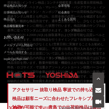
荷前検品 | インライン検品 | コンテナ積載監査 | 生産監査出荷前検品
持込検品お知らせ
企業情報
中国・インド・ベトナム・マレーシア・タイ・バングラデシュ・イン
ドネシア・パキスタン・カンボジア、ミャンマー出荷前検品(PSI)は、
出張検品お知らせ
社会責任
最終ランダム検査とも呼ばれ、出荷全体の品質レベルを確認するため
検品流れ
よくある質問
の最も一般的な検品方法です。通常は生産が完了し、少なくとも80%
の製品をカートンに梱包した状態で行います。検品対象のサンプルは
検品報告書見本
基準に従ってランダムに選択されます。
ヨシダ検品
会社では、
ANSI/ASQ Z1 4-2008 (AQL)を抜取基準および許容可能な品質レベルと
お問い合わせ
して使用します。出荷前検品を行うタイミングは？出荷前検品は、コ
ンテナ積載予定日の少なくとも2営業日前に実施することをお勧めし
メールフォーム問合せ
ます。検品レポートを確認し、予定通り出荷を受け入れるかどうか・
メールを送信する
工場と不良品の是正措置について話し合うのに十分な時間が確保でき
ます。出荷前検品の内容は？
ヨシダ検品
会社の出荷前検品では以下の
inquiry.jp@hqts.com
検品項目を用います。数量外観性能・機能仕上がり組み立て付属品材
料色・ロゴサイズ・寸法重さアソートメントカートン状態バーコード
梱包・マーキング荷印倉庫の状態上記以外にも、お客様のご要望に応
じて、オーダーメイドの検品を実施することが可能です。這是第三方
檢驗的介紹頁面。對中國生產的產品按照日本標準進行全數檢測。
お電話でのお問い合わせ
アクセサリー 抜取り検品 寧波での持ち込み
お問い合わせ
050-5840-2657
検品は顧客ニーズに合わせたフレキシブルな
対応が可能です。 青島での出荷前検品は製品
サイトマップ
利用規
Copyright ©2026
ヨシダ 検品
All