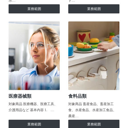
ホ…
ト…
業務範囲
業務範囲
医療器械類
食料品類
対象商品 医療機器、医療工具、
対象商品 畜産食品、畜産加工
介護用品など 基本内容 1. …
食、水産食品、水産加工食品、
農産…
業務範囲
業務範囲