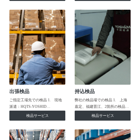
出張検品
持込検品
ご指定工場先での検品 1. 現地
弊社の検品場での検品 1. 上海
派遣：HQTS-YOSHID…
嘉定、福建晋江、2箇所の検品…
検品サービス
検品サービス