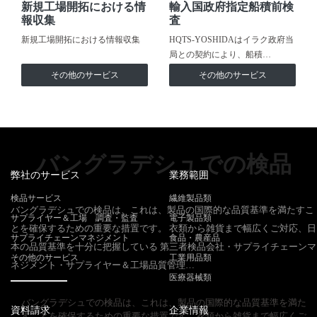
新規工場開拓における情
輸入国政府指定船積前検
報収集
査
新規工場開拓における情報収集
HQTS-YOSHIDAはイラク政府当
局との契約により、船積…
その他のサービス
その他のサービス
バングラデシュでの検品
弊社のサービス
業務範囲
検品サービス
繊維製品類
バングラデシュでの検品は、これは、製品の国際的な品質基準を満たすこ
サプライヤー＆工場 調査・監査
電子製品類
とを確保するための重要な措置です。 衣類から雑貨まで幅広くご対応、日
サプライチェーンマネジメント
食品・農産品
本の品質基準を十分に把握している 第三者検品会社・サプライチェーンマ
その他のサービス
工業用品類
ネジメント・サプライヤー＆工場品質管理…
医療器械類
バングラデシュでの検品は、これは、製品の国際的な品質基準を満た
資料請求
企業情報
すことを確保するための重要な措置です。衣類から雑貨まで幅広くご