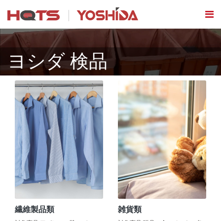
ヨシダ 検品
繊維製品類
雑貨類