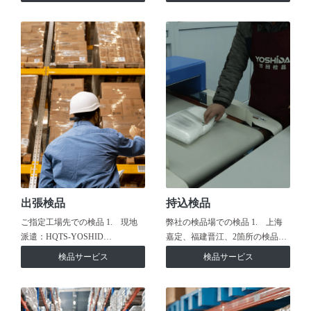
出張検品
持込検品
ご指定工場先での検品 1. 現地
弊社の検品場での検品 1. 上海
派遣：HQTS-YOSHID…
嘉定、福建晋江、2箇所の検品…
検品サービス
検品サービス