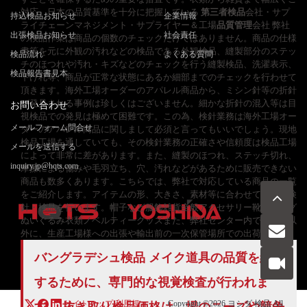
対応、日本の品質基準を十分に把握している
第三者検品
会社・サプ
持込検品お知らせ
企業情報
ライチェーンマネジメント・サプライヤー＆工場
品質管理
会社 弊社
出張検品お知らせ
社会責任
の検品作業は商品の個数のチェックだけではありません。商品の仕様
書等を元に外観の汚れなどの検品である外観検品、縫製部分のステッ
検品流れ
よくある質問
チのほつれや汚れ・キズなどのチェックを行う縫製検品、洗濯表示、
検品報告書見本
下げ札等、商品が正常な状態にあるか細部までのチェックを行わせて
頂きます。海外工場オーダーのアパレル商品から、ミシン針等の折針
が発見される事例は珍しくはございません。細かな折針の混入等は目
お問い合わせ
視検品での発見は極めて困難です。この為、検針業務は海外工場オー
メールフォーム問合せ
ダーのアパレル商品に関しまして必須と言ってもいいでしょう。現地
検品工場を通していても、その検針業務の正確さや信頼度は検品工場
メールを送信する
によって非常に差があります。また、縫製のほつれ、ステッチ切れ、
inquiry.jp@hqts.com
摩擦による傷みや毛羽立ち、穴、汚れなどがあるために販売できない
商品も数多くあります。こちらでは、弊社で対応している商品の一覧
をご紹介します。アイテムの形、大きさ、素材等に合わせて最適な検
針・検品を行います。帽子など服飾雑貨全般アクセサリー靴・バッグ
ぬいぐるみ衣類ノベルティーグッズまた、弊社センター内での検品以
外に、生産工場様への出張や輸出前の一次保管場所での出荷
お電話でのお問い合わせ
バングラデシュ検品 メイク道具の品質を維持
お問い合わせ
050-5840-2657
するために、専門的な視覚検査が行われま
サイトマップ
利用規
Copyright ©2026
ヨシダ 検品
All
す。 抜き取り検品価格は、場のニーズや競争