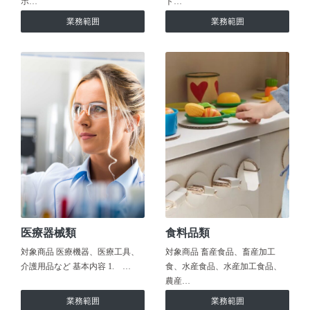
ホ…
ト…
業務範囲
業務範囲
医療器械類
食料品類
対象商品 医療機器、医療工具、
対象商品 畜産食品、畜産加工
介護用品など 基本内容 1. …
食、水産食品、水産加工食品、
農産…
業務範囲
業務範囲