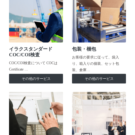
イラクスタンダード
包装・梱包
COC/COI検査
お客様の要求に従って、袋入
COC/COI検査について COCは
り、箱入りの個装、セット包
Certificate …
装、倉庫…
その他のサービス
その他のサービス