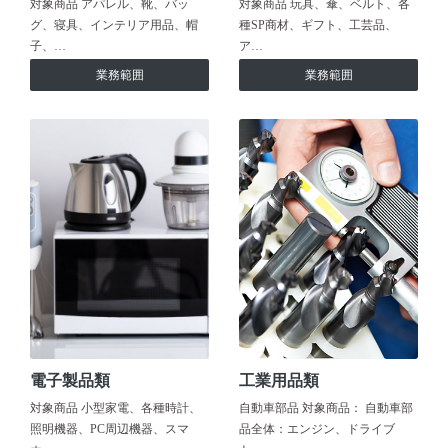
対象商品 アパレル、靴、バッ
対象商品 玩具、傘、ベルト、各
グ、寝具、インテリア用品、帽
種SP商材、ギフト、工芸品、
子、…
ア…
業務範囲
業務範囲
電子製品類
工業用品類
対象商品 小型家電、各種時計、
自動車部品 対象商品： 自動車部
照明機器、PC周辺機器、スマ
品全体：エンジン、ドライブ