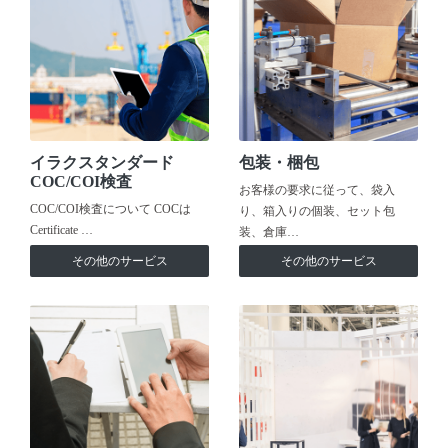
イラクスタンダード
包装・梱包
COC/COI検査
お客様の要求に従って、袋入
COC/COI検査について COCは
り、箱入りの個装、セット包
Certificate …
装、倉庫…
その他のサービス
その他のサービス