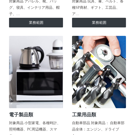
対象商品 アパレル、靴、バッ
対象商品 玩具、傘、ベルト、各
グ、寝具、インテリア用品、帽
種SP商材、ギフト、工芸品、
子、…
ア…
業務範囲
業務範囲
電子製品類
工業用品類
対象商品 小型家電、各種時計、
自動車部品 対象商品： 自動車部
照明機器、PC周辺機器、スマ
品全体：エンジン、ドライブ