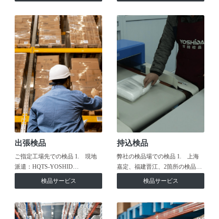
出張検品
持込検品
ご指定工場先での検品 1. 現地
弊社の検品場での検品 1. 上海
派遣：HQTS-YOSHID…
嘉定、福建晋江、2箇所の検品…
検品サービス
検品サービス