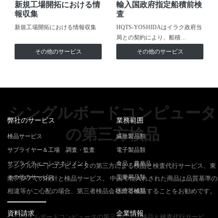
新規工場開拓における情
輸入国政府指定船積前検
報収集
査
新規工場開拓における情報収集
HQTS-YOSHIDAはイラク政府当
局との契約により、船積…
その他のサービス
その他のサービス
シングルボードコンピュータ
弊社のサービス
業務範囲
の第三方検品
検品サービス
繊維製品類
サプライヤー＆工場 調査・監査
電子製品類
サプライチェーンマネジメント
食品・農産品
シングルボードコンピュータの第三方による検品と検査代行サービス、東
その他のサービス
工業用品類
南アジアでの検針と検品サービス。 中国で仕入れされた商品は品質基準の
相違等がご心配の場合、第三者検品会社にて検品することをお勧めです。
医療器械類
資料請求
企業情報
シングルボードコンピュータの第三方による検品と検査代行サービ