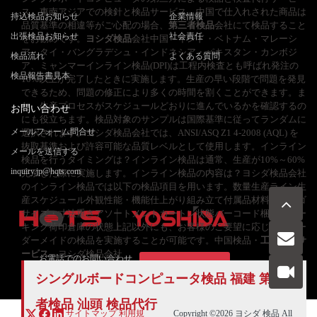
ス、東南アジアでの検針と検品サービス。中国で仕入れされた商品は
持込検品お知らせ
企業情報
品質基準の相違等がご心配の場合、
第三者検品
会社にて検品すること
出張検品お知らせ
社会責任
をお勧めです。
ヨシダ検品
会社中国・インド・ベトナム・マレーシ
ア・タイ・バングラデシュ・インドネシア・パキスタン・カンボジ
検品流れ
よくある質問
ア、ミャンマーインライン検品(DPI)は工程内検査とも呼ばれ発注の
検品報告書見本
10%以上が完了したときに実施します。生産の早い段階で問題を発見
できるため、問題の修正により多くの時間を割くことができます。ま
た、生産プロセスがスケジュールどおりに進んでいるかを確認するの
お問い合わせ
にも役立ちます。検品対象のサンプルは国際基準に従ってランダムに
メールフォーム問合せ
選択されます。ヨシダ検品会社では、ANSI/ASQ Z1 4-2008 (AQL) を
抜取基準および許容可能な品質レベルとして使用します。インライン
メールを送信する
検品を行うタイミングは？インライン検品は通常、生産が10%～60%
inquiry.jp@hqts.com
完了した際に実施します。インライン検品の内容は？ヨシダ検品会社
のインライン検品では以下の検品項目を用います。数量生産ライン生
産スケジュール外観性能・機能仕上がり組み立て付属品材料色・ロゴ
サイズ・寸法重さアソートメントカートン状態バーコード梱包・マー
キング荷印倉庫の状態上記以外にも、お客様のご要望に応じて、オー
ダーメイドの検品を実施することが可能です。中国検品・
工場監査サ
ービス
– ヨシダ検品会社
お電話でのお問い合わせ
お問い合わせ
050-5840-2657
シングルボードコンピュータ検品 福建 第三
者検品 汕頭
検品代行
サイトマップ
利用規
Copyright ©2026
ヨシダ 検品
All