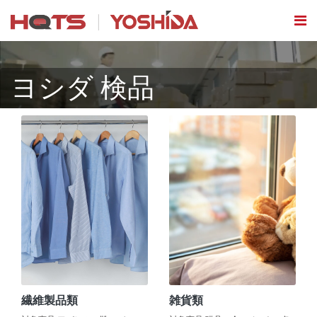
ヨシダ 検品
繊維製品類
雑貨類