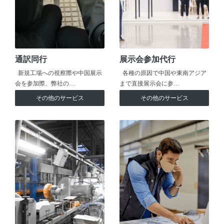
通訳同行
展示会参加代行
新規工場への視察際や中国展示
各種の原因で中国や東南アジア
会を参加際、弊社の…
まで直接展示会に参…
その他のサービス
その他のサービス