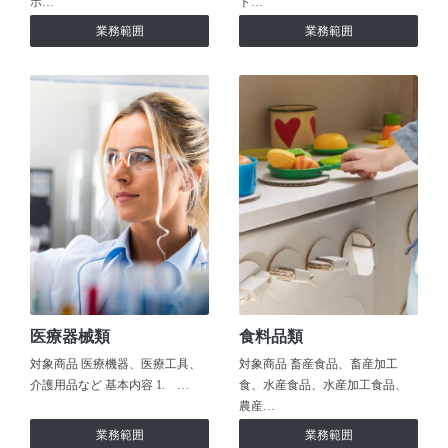
ホ…
ト…
業務範囲
業務範囲
医療器械類
食料品類
対象商品 医療機器、医療工具、
対象商品 畜産食品、畜産加工
介護用品など 基本内容 1. …
食、水産食品、水産加工食品、
農産…
業務範囲
業務範囲