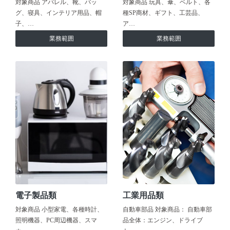
対象商品 アパレル、靴、バッ
対象商品 玩具、傘、ベルト、各
グ、寝具、インテリア用品、帽
種SP商材、ギフト、工芸品、
子、…
ア…
業務範囲
業務範囲
電子製品類
工業用品類
対象商品 小型家電、各種時計、
自動車部品 対象商品： 自動車部
照明機器、PC周辺機器、スマ
品全体：エンジン、ドライブ