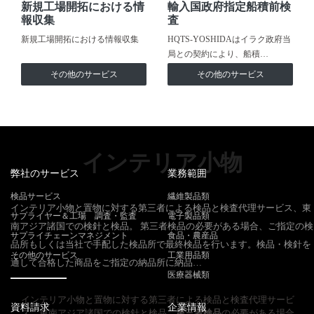
新規工場開拓における情
輸入国政府指定船積前検
報収集
査
新規工場開拓における情報収集
HQTS-YOSHIDAはイラク政府当
局との契約により、船積…
その他のサービス
その他のサービス
インテリア小物
弊社のサービス
業務範囲
検品サービス
繊維製品類
インテリア小物と置物に対する第三者による検品と検査代理サービス、東
サプライヤー＆工場 調査・監査
電子製品類
南アジア諸国での検針と検品。 第三者検品の必要がある場合、ご指定の検
サプライチェーンマネジメント
食品・農産品
品所もしくは当社で手配した検品所で最終検品を行います。検品・検針を
その他のサービス
工業用品類
通して合格した商品をご指定の納品所に納品…
医療器械類
インテリア小物と置物に対する第三者による検品と検査代理サービ
資料請求
企業情報
ス、東南アジア諸国での検針と検品。
第三者検品
の必要がある場合、