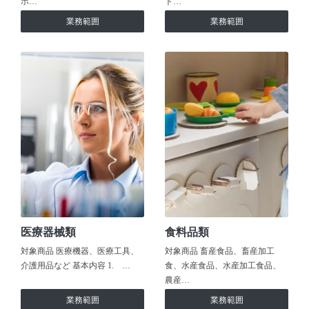
ホ…
ト…
業務範囲
業務範囲
医療器械類
食料品類
対象商品 医療機器、医療工具、
対象商品 畜産食品、畜産加工
介護用品など 基本内容 1. …
食、水産食品、水産加工食品、
農産…
業務範囲
業務範囲