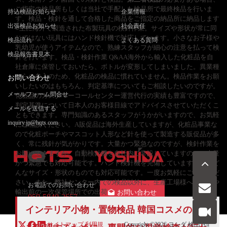
ご指定の検品所もしくは当社で手配した検品所で最終検品を行いま
持込検品お知らせ
企業情報
す。検品・検針を通して合格した商品をご指定の納品所に納品します
出張検品お知らせ
社会責任
○主に海外で製造された布製玩具の検針作業。サイズや形状が常に同
じではない玩具にはハンド検針機で対応しています。小さなお子様や
検品流れ
よくある質問
乳幼児が使うアイテムなので、熟練スタッフが細心の注意を払って検
検品報告書見本
針を行います。検品・検針作業 Q&AA海外から輸入した化粧品を自
社倉庫に保管しておいたら、ボトルが変形してしまいました。異業種
からの参入のため、化粧品の検品に慣れていません。検品作業をお願
お問い合わせ
いしたいのはもちろん、判定基準についてもご相談したいのですが。
メールフォーム問合せ
化粧品のカスタマーコールセンター運営代行の実績も豊富ですので、
判定基準について日本人のお客様目線でアドバイスさせていただくこ
メールを送信する
ともできます。専門知識のあるスタッフがうかがいますので、お気軽
inquiry.jp@hqts.com
にご相談ください。A販促品は海外生産していますが、化粧品事業な
ので化粧ポーチやマスコット人形など針を使って製造する販促品が多
く、常に残針が気がかりです。大量かつ緊急なのですが、検針作業を
お願いできますか。自動検針機を自社内に常設していますので、大量
かつ緊急でも対応可能です。ハンド検針機を完備していますので、ど
んなサイズ・形状のものでも対応可能です。一度お気軽にご相談くだ
さい。また、弊社センター内での検品以外に、生産工場様への出張や
お電話でのお問い合わせ
輸出前の一次保管場所での出荷
お問い合わせ
050-5840-2657
インテリア小物・置物検品 韓国コスメの品質
サイトマップ
利用規
Copyright ©2026
ヨシダ 検品
All