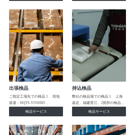
出張検品
持込検品
ご指定工場先での検品 1. 現地
弊社の検品場での検品 1. 上海
派遣：HQTS-YOSHID…
嘉定、福建晋江、2箇所の検品…
検品サービス
検品サービス