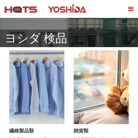
ヨシダ 検品
繊維製品類
雑貨類