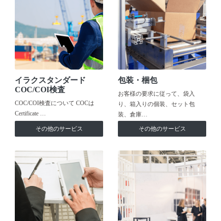
イラクスタンダード
包装・梱包
COC/COI検査
お客様の要求に従って、袋入
COC/COI検査について COCは
り、箱入りの個装、セット包
Certificate …
装、倉庫…
その他のサービス
その他のサービス