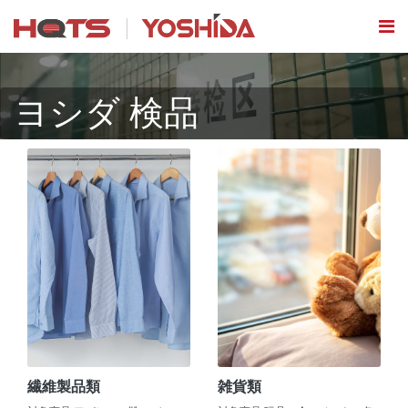
ヨシダ 検品
繊維製品類
雑貨類