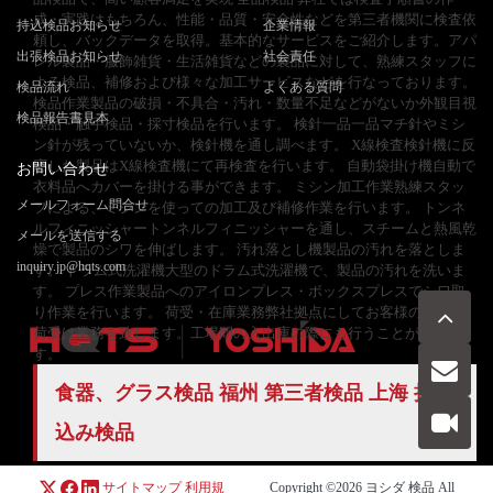
成・実践はもちろん、性能・品質・安全性などを第三者機関に検査依
持込検品お知らせ
企業情報
頼し、バックデータを取得。基本的なサービスをご紹介します。アパ
出張検品お知らせ
社会責任
レル製品・服飾雑貨・生活雑貨などの製品に対して、熟練スタッフに
よる検品、補修および様々な加工サービスなどを行なっております。
検品流れ
よくある質問
検品作業製品の破損・不具合・汚れ・数量不足などがないか外観目視
検品報告書見本
検品・触手検品・採寸検品を行います。 検針一品一品マチ針やミシ
ン針が残っていないか、検針機を通し調べます。 X線検査検針機に反
応した製品はX線検査機にて再検査を行います。 自動袋掛け機自動で
お問い合わせ
衣料品へカバーを掛ける事ができます。 ミシン加工作業熟練スタッ
メールフォーム問合せ
フによる、ミシンを使っての加工及び補修作業を行います。 トンネ
ルフィニッシャートンネルフィニッシャーを通し、スチームと熱風乾
メールを送信する
燥で製品のシワを伸ばします。 汚れ落とし機製品の汚れを落としま
inquiry.jp@hqts.com
す。 ドラム式洗濯機大型のドラム式洗濯機で、製品の汚れを洗いま
す。 プレス作業製品へのアイロンプレス・ボックスプレスでシワ取
り作業を行います。 荷受・在庫業務弊社拠点にしてお客様の製品の
荷受け業務を致します。工場間の入出庫の際にも行うことがありま
す。
食器、グラス検品 福州
第三者検品
上海 持ち
お電話でのお問い合わせ
お問い合わせ
050-5840-2657
込み検品
サイトマップ
利用規
Copyright ©2026
ヨシダ 検品
All