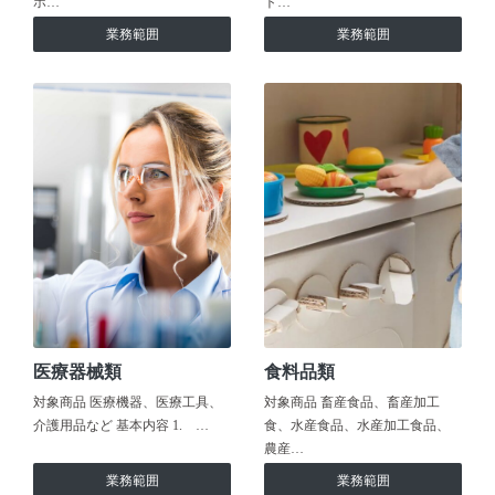
ホ…
ト…
業務範囲
業務範囲
医療器械類
食料品類
対象商品 医療機器、医療工具、
対象商品 畜産食品、畜産加工
介護用品など 基本内容 1. …
食、水産食品、水産加工食品、
農産…
業務範囲
業務範囲