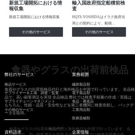
新規工場開拓における情
輸入国政府指定船積前検
報収集
査
新規工場開拓における情報収集
HQTS-YOSHIDAはイラク政府当
局との契約により、船積…
その他のサービス
その他のサービス
食器やグラスの出荷前検品
弊社のサービス
業務範囲
検品サービス
繊維製品類
食器やグラスの出荷前検品代行と海外検品を中国で行っています。 全品検
サプライヤー＆工場 調査・監査
電子製品類
品で、高い顧客満足を実現 全品検品 弊社では検査手順書の作成・実践は
サプライチェーンマネジメント
食品・農産品
もちろん、性能・品質・安全性などを第三者機関に検査依頼し、バックデ
その他のサービス
工業用品類
ータを取得。
医療器械類
食器やグラスの出荷前
検品代行
と海外検品を中国で行っています。全
資料請求
企業情報
品検品で、高い顧客満足を実現 全品検品 弊社では検査手順書の作