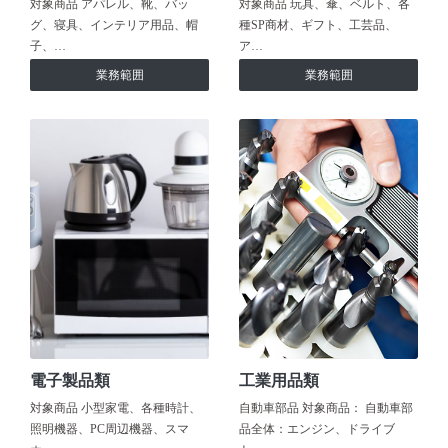
対象商品 アパレル、靴、バッ
対象商品 玩具、傘、ベルト、各
グ、寝具、インテリア用品、帽
種SP商材、ギフト、工芸品、
子、…
ア…
業務範囲
業務範囲
電子製品類
工業用品類
対象商品 小型家電、各種時計、
自動車部品 対象商品： 自動車部
照明機器、PC周辺機器、スマ
品全体：エンジン、ドライブ