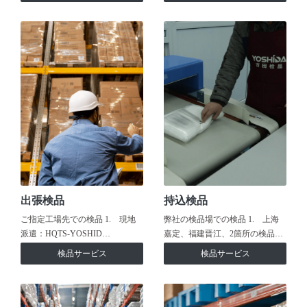
出張検品
持込検品
ご指定工場先での検品 1. 現地
弊社の検品場での検品 1. 上海
派遣：HQTS-YOSHID…
嘉定、福建晋江、2箇所の検品…
検品サービス
検品サービス