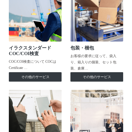
イラクスタンダード
包装・梱包
COC/COI検査
お客様の要求に従って、袋入
COC/COI検査について COCは
り、箱入りの個装、セット包
Certificate …
装、倉庫…
その他のサービス
その他のサービス