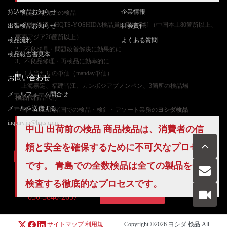
持込検品お知らせ
企業情報
ご
指定工場先での検品
1、現地派遣：HQTS-YOSHIDA検品員は現地常駐（中国本土80箇所以上、
出張検品お知らせ
社会責任
東南アジア26箇所以上）
検品流れ
よくある質問
2、不良発見・問題改善解決に効果的に
検品報告書見本
3、不良品修理・再検品に効率的に
4、1人当たりの単価（manday単価）
お問い合わせ
上海嘉定、福建晋江、カンボジアプノンペン、3箇所の検品場
メールフォーム問合せ
検品代行
品代行
メールを送信する
中国・ASEAN諸国での検品・検針・アソート業務の
ヨシダ検品
inquiry.jp@hqts.com
中山 出荷前の検品 商品検品は、消費者の信
頼と安全を確保するために不可欠なプロセス
です。 青島での
全数検品
は全ての製品を一々
検査する徹底的なプロセスです。
お電話でのお問い合わせ
お問い合わせ
050-5840-2657
サイトマップ
利用規
Copyright ©2026
ヨシダ 検品
All