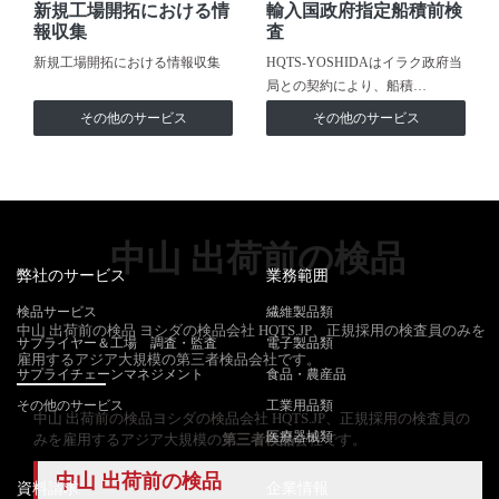
新規工場開拓における情
輸入国政府指定船積前検
報収集
査
新規工場開拓における情報収集
HQTS-YOSHIDAはイラク政府当
局との契約により、船積…
その他のサービス
その他のサービス
中山 出荷前の検品
弊社のサービス
業務範囲
検品サービス
繊維製品類
中山 出荷前の検品 ヨシダの検品会社 HQTS.JP、正規採用の検査員のみを
サプライヤー＆工場 調査・監査
電子製品類
雇用するアジア大規模の第三者検品会社です。
サプライチェーンマネジメント
食品・農産品
その他のサービス
工業用品類
中山 出荷前の検品ヨシダの検品会社 HQTS.JP、正規採用の検査員の
医療器械類
みを雇用するアジア大規模の
第三者検品
会社です。
中山 出荷前の検品
資料請求
企業情報