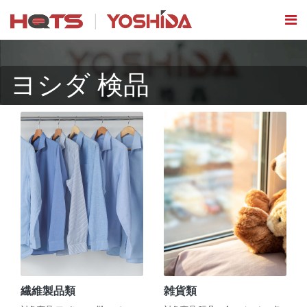
ヨシダ 検品
繊維製品類
雑貨類