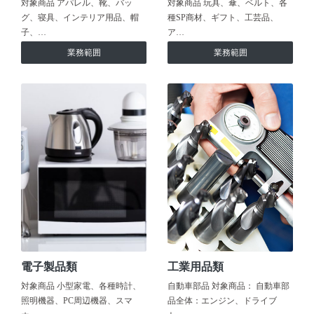
対象商品 アパレル、靴、バッ
対象商品 玩具、傘、ベルト、各
グ、寝具、インテリア用品、帽
種SP商材、ギフト、工芸品、
子、…
ア…
業務範囲
業務範囲
電子製品類
工業用品類
対象商品 小型家電、各種時計、
自動車部品 対象商品： 自動車部
照明機器、PC周辺機器、スマ
品全体：エンジン、ドライブ