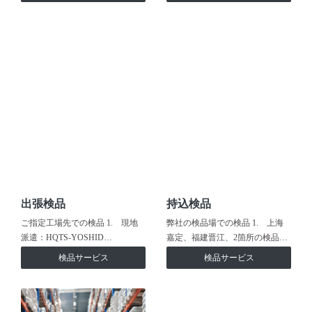
出張検品
持込検品
ご指定工場先での検品 1. 現地
弊社の検品場での検品 1. 上海
派遣：HQTS-YOSHID…
嘉定、福建晋江、2箇所の検品…
検品サービス
検品サービス