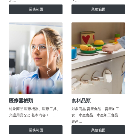
ホ…
ト…
業務範囲
業務範囲
医療器械類
食料品類
対象商品 医療機器、医療工具、
対象商品 畜産食品、畜産加工
介護用品など 基本内容 1. …
食、水産食品、水産加工食品、
農産…
業務範囲
業務範囲