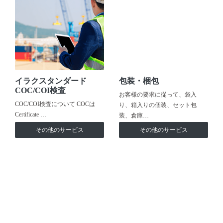
イラクスタンダード
包装・梱包
COC/COI検査
お客様の要求に従って、袋入
COC/COI検査について COCは
り、箱入りの個装、セット包
Certificate …
装、倉庫…
その他のサービス
その他のサービス