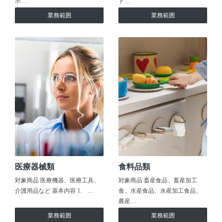
ホ…
ト…
業務範囲
業務範囲
医療器械類
食料品類
対象商品 医療機器、医療工具、
対象商品 畜産食品、畜産加工
介護用品など 基本内容 1. …
食、水産食品、水産加工食品、
農産…
業務範囲
業務範囲