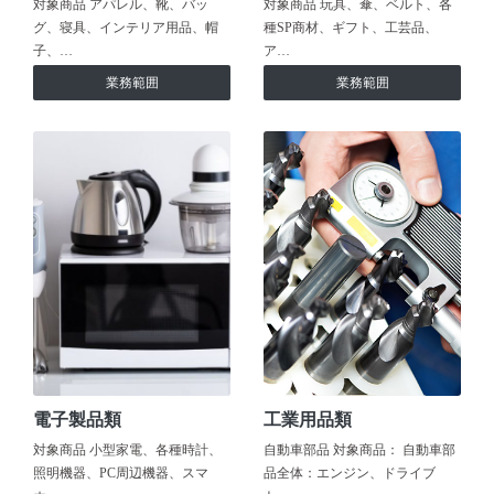
対象商品 アパレル、靴、バッ
対象商品 玩具、傘、ベルト、各
グ、寝具、インテリア用品、帽
種SP商材、ギフト、工芸品、
子、…
ア…
業務範囲
業務範囲
電子製品類
工業用品類
対象商品 小型家電、各種時計、
自動車部品 対象商品： 自動車部
照明機器、PC周辺機器、スマ
品全体：エンジン、ドライブ