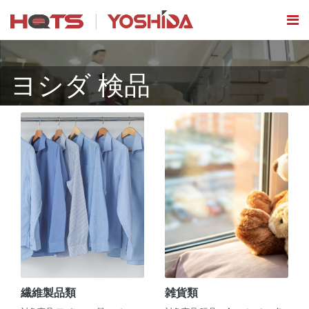
ヨシダ 検品
繊維製品類
雑貨類