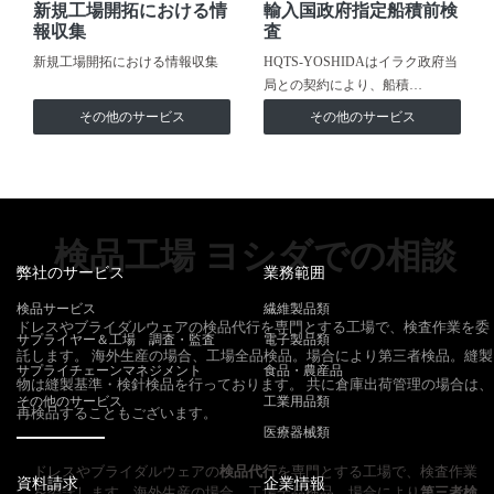
新規工場開拓における情
輸入国政府指定船積前検
報収集
査
新規工場開拓における情報収集
HQTS-YOSHIDAはイラク政府当
局との契約により、船積…
その他のサービス
その他のサービス
検品工場 ヨシダでの相談
弊社のサービス
業務範囲
検品サービス
繊維製品類
ドレスやブライダルウェアの検品代行を専門とする工場で、検査作業を委
サプライヤー＆工場 調査・監査
電子製品類
託します。 海外生産の場合、工場全品検品。場合により第三者検品。縫製
サプライチェーンマネジメント
食品・農産品
物は縫製基準・検針検品を行っております。 共に倉庫出荷管理の場合は、
その他のサービス
工業用品類
再検品することもございます。
医療器械類
ドレスやブライダルウェアの
検品代行
を専門とする工場で、検査作業
資料請求
企業情報
を委託します。海外生産の場合、工場全品検品。場合により
第三者検