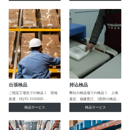
出張検品
持込検品
ご指定工場先での検品 1. 現地
弊社の検品場での検品 1. 上海
派遣：HQTS-YOSHID…
嘉定、福建晋江、2箇所の検品…
検品サービス
検品サービス