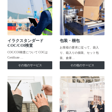
イラクスタンダード
包装・梱包
COC/COI検査
お客様の要求に従って、袋入
COC/COI検査について COCは
り、箱入りの個装、セット包
Certificate …
装、倉庫…
その他のサービス
その他のサービス