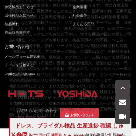
品
。縫製物は縫製基準・検針検品を行っております。 共に倉庫出荷
持込検品お知らせ
企業情報
管理の場合は、再検品することもございます。医療外小物・医療周辺
出張検品お知らせ
社会責任
機器の検品事例（医療周辺機器）●手術用照明器具●歯科治療用照明
器具 など家具の検品ベッド、ソファ、こたつ、テーブル・机、収納
検品流れ
よくある質問
棚、テレビ台、椅子、鏡など、家具の検品を致します。組み立てパー
検品報告書見本
ツの数量チェックなどもお任せ下さい。大きな商品や扱いの難しい商
品の梱包、バンニングも承ります。検品事例ネジ穴不良、へこみ、
傷、接合部分不良、割れ、パーツ不良など日用雑貨の検品日用雑貨
お問い合わせ
（布製品、木製品、プラスチック製品、金属製品など）の検品を致し
メールフォーム問合せ
ます。スポット検品、個包装、タグ付け、シール貼りなども対応致し
ます。検品事例（布製品）目視、触診異物混入、縫製のほつれ・汚
メールを送信する
れ・縫製の歪みやステッチ切れ・穴あき不良・ボタンやジッパー等の
inquiry.jp@hqts.com
装飾品の破損・検寸など、丁寧に検品いたします。コンベアー検針厚
手の布製品や大ぶりな商品をスピーディに検針いたします。ハンディ
検針人の手によって、より入念な検針を行います。薄い布製品から特
殊な形状の立体物まで、裏表、さまざまな角度から検針をいたしま
す。X線検針金属部品がついた衣類や、異素材を組み合わせた商品、
立体的な雑貨類など、従来の検針機では検出の難しかった触手のしに
くい物を、Ｘ線による透過検査で検針いたします。工場間の入出庫の
お電話でのお問い合わせ
際にも行うことがあります。
お問い合わせ
050-5840-2657
ドレス、ブライダル検品 生産進捗 確認 しゅ
サイトマップ
利用規
Copyright ©2026
ヨシダ 検品
All