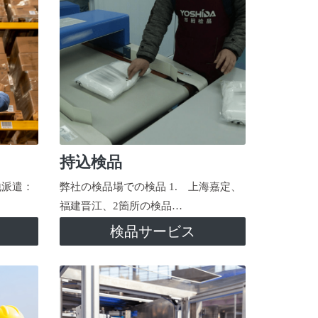
持込検品
地派遣：
弊社の検品場での検品 1. 上海嘉定、
福建晋江、2箇所の検品…
検品サービス