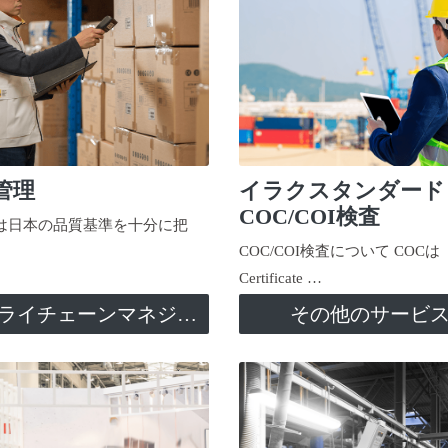
管理
イラクスタンダード
COC/COI検査
日本の品質基準を十分に把
COC/COI検査について COCは
Certificate …
サプライチェーンマネジメント
その他のサービ