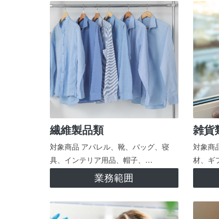
繊維製品類
雑貨
対象商品 アパレル、靴、バッグ、寝
対象商
具、インテリア用品、帽子、…
材、ギ
業務範囲