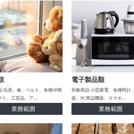
類
電子製品類
品 玩具、傘、ベルト、各種SP商
対象商品 小型家電、各種時計
フト、工芸品、ア…
器、PC周辺機器、スマホ…
業務範囲
業務範囲