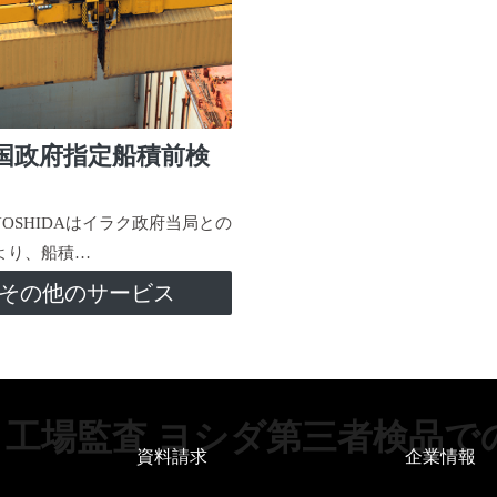
国政府指定船積前検
-YOSHIDAはイラク政府当局との
より、船積…
その他のサービス
工場監査 ヨシダ第三者検品で
資料請求
企業情報