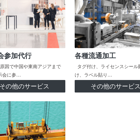
会参加代行
各種流通加工
原因で中国や東南アジアまで
タグ付け、ライセンスシール
示会に参…
け、ラベル貼り…
その他のサービス
その他のサービ