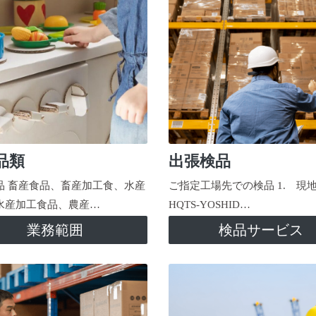
品類
出張検品
品 畜産食品、畜産加工食、水産
ご指定工場先での検品 1. 現
水産加工食品、農産…
HQTS-YOSHID…
業務範囲
検品サービス