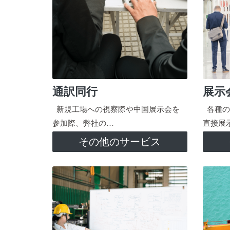
通訳同行
展示
新規工場への視察際や中国展示会を
各種の
参加際、弊社の…
直接展
その他のサービス