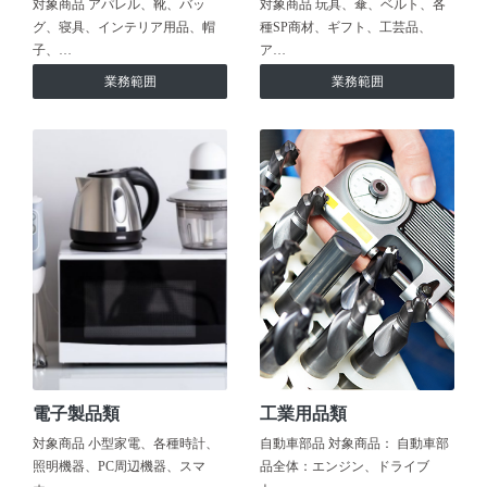
対象商品 アパレル、靴、バッ
対象商品 玩具、傘、ベルト、各
グ、寝具、インテリア用品、帽
種SP商材、ギフト、工芸品、
子、…
ア…
業務範囲
業務範囲
電子製品類
工業用品類
対象商品 小型家電、各種時計、
自動車部品 対象商品： 自動車部
照明機器、PC周辺機器、スマ
品全体：エンジン、ドライブ