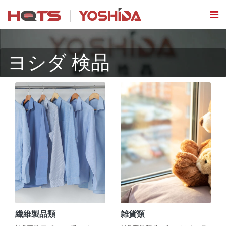
ヨシダ 検品
繊維製品類
雑貨類