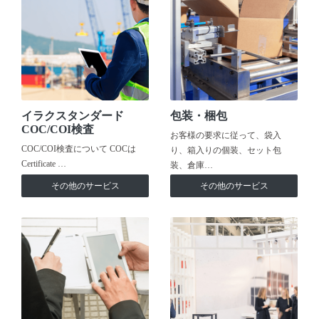
イラクスタンダード
包装・梱包
COC/COI検査
お客様の要求に従って、袋入
COC/COI検査について COCは
り、箱入りの個装、セット包
Certificate …
装、倉庫…
その他のサービス
その他のサービス