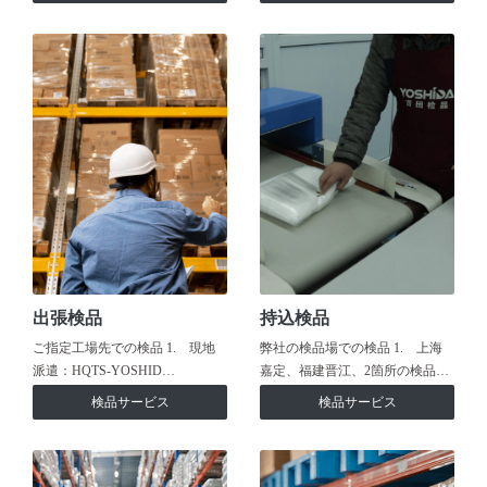
出張検品
持込検品
ご指定工場先での検品 1. 現地
弊社の検品場での検品 1. 上海
派遣：HQTS-YOSHID…
嘉定、福建晋江、2箇所の検品…
検品サービス
検品サービス