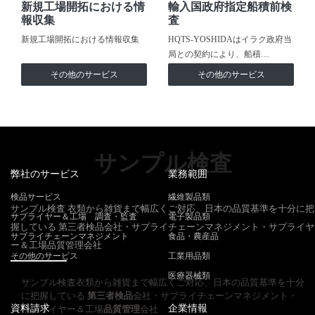
新規工場開拓における情
輸入国政府指定船積前検
報収集
査
新規工場開拓における情報収集
HQTS-YOSHIDAはイラク政府当
局との契約により、船積…
その他のサービス
その他のサービス
サンプル検査
弊社のサービス
業務範囲
検品サービス
繊維製品類
サンプル検査 衣類から雑貨まで幅広くご対応、日本の品質基準を十分に把
サプライヤー＆工場 調査・監査
電子製品類
握している 第三者検品会社・サプライチェーンマネジメント・サプライヤ
サプライチェーンマネジメント
食品・農産品
ー＆工場品質管理会社
その他のサービス
工業用品類
医療器械類
サンプル検査衣類から雑貨まで幅広くご対応、日本の品質基準を十分
に把握している
第三者検品
会社・サプライチェーンマネジメント・
資料請求
企業情報
サプライヤー＆工場
品質管理
会社