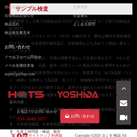
持込検品お知らせ
企業情報
サンプル検査
出張検品お知らせ
社会責任
生産管理 ヨシダ第三社検品会社 HQTS” alt=”生産管理 ヨシダ第三社検品会
検品流れ
よくある質問
社 HQTS
検品報告書見本
サプライチェンマネジメント（SCM）の輪の中で、弊社は最終出荷前検品
だけでなく、生産管理や物流加工、外貨物流なども含めてご相談に乗るこ
お問い合わせ
とができます。
メールフォーム問合せ
生産管理とは一般的に、市場の需要予測をして生産計画を立て、それに応
メールを送信する
じた調達・製造・品質・販売・出荷といった製品の流れを管理するための
仕事です。なぜ生産管理が大切かというと、製造業では「QCD(品質・コス
inquiry.jp@hqts.com
ト・納期)」を維持して高品質、低コスト、短納期を実現することが利益率
をアップさせるための基本であり、競争力を強めるための要素だからで
す。目標とするQCDを達成するために生産管理が用いられます。
基本内容：
１
各段階での出張確認：原材料、部材、サンプルや量産初期品、量産品
お電話でのお問い合わせ
お問い合わせ
など
050-5840-2657
２
生産状況確認：生産進捗確認、生産工程確認
３
生産工程問題：確認、報告
サイトマップ
利用規
Copyright ©2026
ヨシダ 検品
All