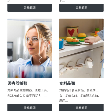
ホ…
ト…
業務範囲
業務範囲
医療器械類
食料品類
対象商品 医療機器、医療工具、
対象商品 畜産食品、畜産加工
介護用品など 基本内容 1. …
食、水産食品、水産加工食品、
農産…
業務範囲
業務範囲