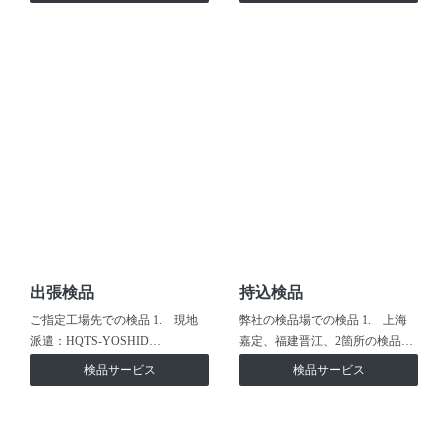
出張検品
持込検品
ご指定工場先での検品 1. 現地
弊社の検品場での検品 1. 上海
派遣：HQTS-YOSHID…
嘉定、福建晋江、2箇所の検品…
検品サービス
検品サービス