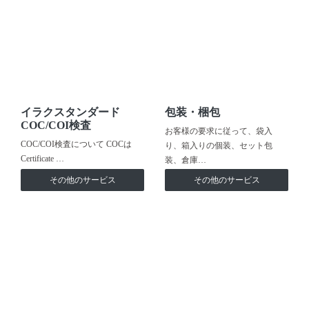
イラクスタンダード
包装・梱包
COC/COI検査
お客様の要求に従って、袋入
COC/COI検査について COCは
り、箱入りの個装、セット包
Certificate …
装、倉庫…
その他のサービス
その他のサービス