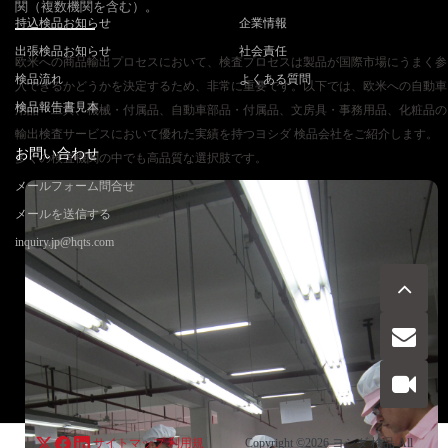
関（複数機関を含む）。
持込検品お知らせ
企業情報
出張検品お知らせ
社会責任
欧米への商品輸出プロセスにおいて、検査プロセスは製品が国際市場にうまく参
検品流れ
よくある質問
入できるかどうかを決定するため、非常に重要です。以下では、欧米への自動車
検品報告書見本
用品・工具、機械・付属品、自動車部品・付属品、文房具・事務用品、化粧品の
輸出検査サービスにおいて優れた実績を持つヨシダ 検品会社をご紹介します。
お問い合わせ
多くの検査機関の中でも高品質な選択肢です。
メールフォーム問合せ
メールを送信する
inquiry.jp@hqts.com
お電話でのお問い合わせ
お問い合わせ
050-5840-2657
サイトマップ
利用規
Copyright ©2026
ヨシダ 検品
All