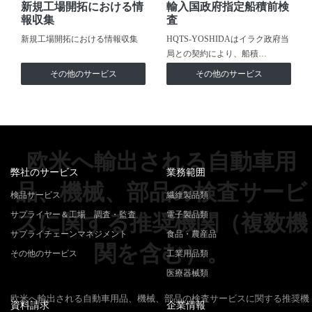
新規工場開拓における情
輸入国政府指定船積前検
報収集
査
新規工場開拓における情報収集
HQTS-YOSHIDAはイラク政府当
局との契約により、船積…
その他のサービス
その他のサービス
欧米へ輸出される自動車用
弊社のサービス
業務範囲
品、機械、部品の検査サービ
検品サービス
繊維製品類
サプライヤー＆工場 調査・監査
電子製品類
スに関する推奨機関（複数機
サプライチェーンマネジメント
食品・農産品
関を含む）。
その他のサービス
工業用品類
医療器械類
欧米へ輸出される自動車用品、機械、部品の検査サービスに関する推奨機
資料請求
企業情報