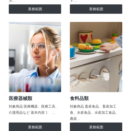
ホ…
ト…
業務範囲
業務範囲
医療器械類
食料品類
対象商品 医療機器、医療工具、
対象商品 畜産食品、畜産加工
介護用品など 基本内容 1. …
食、水産食品、水産加工食品、
農産…
業務範囲
業務範囲