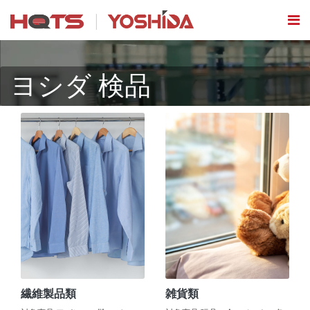
ヨシダ 検品
繊維製品類
雑貨類