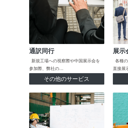
通訳同行
展示
新規工場への視察際や中国展示会を
各種の
参加際、弊社の…
直接展
その他のサービス