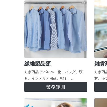
繊維製品類
雑貨
対象商品 アパレル、靴、バッグ、寝
対象商
具、インテリア用品、帽子、…
材、ギ
業務範囲