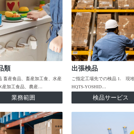
品類
出張検品
品 畜産食品、畜産加工食、水産
ご指定工場先での検品 1. 現
水産加工食品、農産…
HQTS-YOSHID…
業務範囲
検品サービス