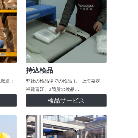
持込検品
地派遣：
弊社の検品場での検品 1. 上海嘉定、
福建晋江、2箇所の検品…
検品サービス