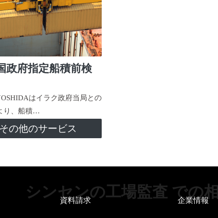
国政府指定船積前検
-YOSHIDAはイラク政府当局との
より、船積…
その他のサービス
シンセンの工場監査 での
資料請求
企業情報