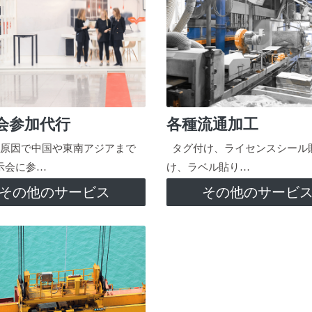
会参加代行
各種流通加工
原因で中国や東南アジアまで
タグ付け、ライセンスシール
示会に参…
け、ラベル貼り…
その他のサービス
その他のサービ