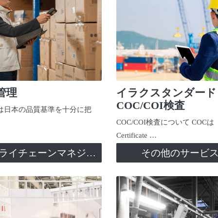
管理
イラクスタンダード
COC/COI検査
日本の品質基準を十分に把
COC/COI検査について COCは
Certificate …
サプライチェーンマネジメント
その他のサービ