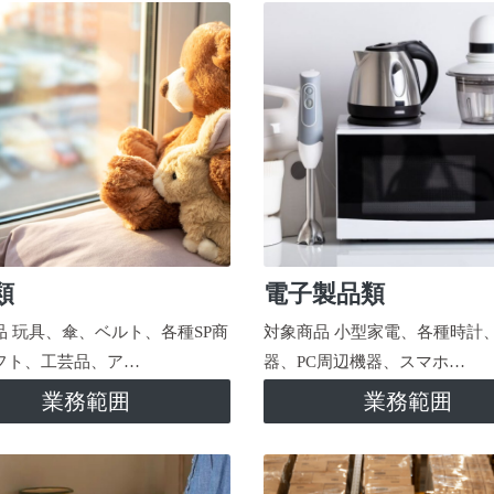
類
電子製品類
品 玩具、傘、ベルト、各種SP商
対象商品 小型家電、各種時計
フト、工芸品、ア…
器、PC周辺機器、スマホ…
業務範囲
業務範囲