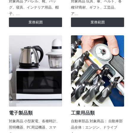
対象商品 アパレル、靴、バッ
対象商品 玩具、傘、ベルト、各
グ、寝具、インテリア用品、帽
種SP商材、ギフト、工芸品、
子、…
ア…
業務範囲
業務範囲
電子製品類
工業用品類
対象商品 小型家電、各種時計、
自動車部品 対象商品： 自動車部
照明機器、PC周辺機器、スマ
品全体：エンジン、ドライブ