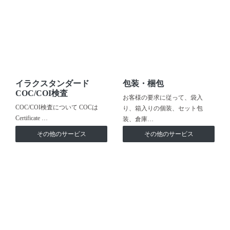
イラクスタンダード
包装・梱包
COC/COI検査
お客様の要求に従って、袋入
COC/COI検査について COCは
り、箱入りの個装、セット包
Certificate …
装、倉庫…
その他のサービス
その他のサービス