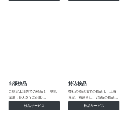
出張検品
持込検品
ご指定工場先での検品 1. 現地
弊社の検品場での検品 1. 上海
派遣：HQTS-YOSHID…
嘉定、福建晋江、2箇所の検品…
検品サービス
検品サービス