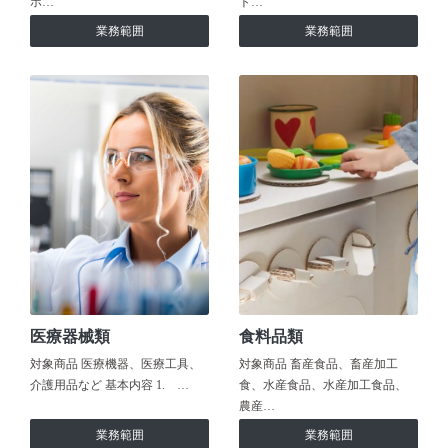
ホ…
ト…
業務範囲
業務範囲
医療器械類
食料品類
対象商品 医療機器、医療工具、
対象商品 畜産食品、畜産加工
介護用品など 基本内容 1. …
食、水産食品、水産加工食品、
農産…
業務範囲
業務範囲