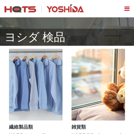
ヨシダ 検品
繊維製品類
雑貨類