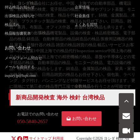
ら、
ヨシダ検品
会社にお任せ。中国、上海での自動車部品、機電設
持込検品お知らせ
企業情報
備、精密機械の検査、電子部品の検品、半導体やプリント基盤、モニ
ター、医療外小物の検査、検品を代行致します。鋳物、金属製品、木
出張検品お知らせ
社会責任
製品、プラスチック製品の検査、検品もお任せ下さい。日用品、雑
検品流れ
よくある質問
貨、家具、布製品、オフィス什器、店舗什器の検品も承ります。 中
国、上海での
出張検品
機電製品、設備の検査・検品精密機器、電子部
検品報告書見本
品の検品 鋳造品、自動車部品の検品鋳造品の検品 医療周辺機器の検
品 家具、店舗什器の検品 雑貨の検品雑貨の検品 幅広いサービスお客
お問い合わせ
様へのご提案1中国上海での検品代行Inspection service中国上海の検
品会社として、中国上海での精密機械の検品、基盤や半導体などの電
メールフォーム問合せ
子部品の検品、自動車部品の検品、モニターの検品、電力設備の検
メールを送信する
品、機電製品の検品をします。鋳造品、金属製品の検品、家具・家電
の検品、布製品、日用品雑貨の検品もお任せ下さい。個包装、ラベリ
inquiry.jp@hqts.com
ング、タグ付け、バンニングなど付随サービスもお任せ頂けます。更
に現地にて第三者の検品専門工場で
全数検品
を行うことが可能です
新商品開発検査 海外 検針 台湾検品
お電話でのお問い合わせ
お問い合わせ
050-5840-2657
サイトマップ
利用規
Copyright ©2026
ヨシダ 検品
All