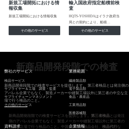
新規工場開拓における情
輸入国政府指定船積前検
報収集
査
新規工場開拓における情報収集
HQTS-YOSHIDAはイラク政府当
局との契約により、船積…
その他のサービス
その他のサービス
新商品開発段階での検査
弊社のサービス
業務範囲
検品サービス
繊維製品類
新商品開発段階での検査サービスを提供します。 第三者検品とは発注側の
サプライヤー＆工場 調査・監査
電子製品類
アパレル企業でもなく、製造メーカーや縫製工場以外に第三者の中立な立
サプライチェーンマネジメント
食品・農産品
場で行う検品のこと。
その他のサービス
工業用品類
医療器械類
新商品開発段階での検査サービスを提供します。
第三者検品
とは発注
側のアパレル企業でもなく、製造メーカーや縫製工場以外に第三者の
資料請求
企業情報
中立な立場で行う検品のこと。中国、上海の検品会社、
検品代行
な