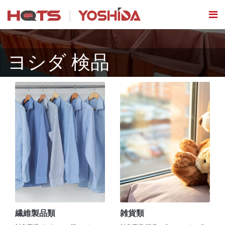
ヨシダ 検品
繊維製品類
雑貨類