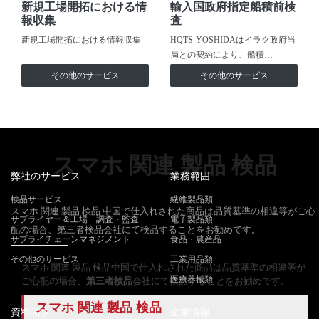
新規工場開拓における情
輸入国政府指定船積前検
報収集
査
新規工場開拓における情報収集
HQTS-YOSHIDAはイラク政府当
局との契約により、船積…
その他のサービス
その他のサービス
スマホ 関連 製品 検品
弊社のサービス
業務範囲
検品サービス
繊維製品類
スマホ 関連 製品 検品 中国で仕入れされた商品は品質基準の相違等がご心
サプライヤー＆工場 調査・監査
電子製品類
配の場合、第三者検品会社にて検品することをお勧めです。
サプライチェーンマネジメント
食品・農産品
その他のサービス
工業用品類
スマホ 関連 製品 検品中国で仕入れされた商品は品質基準の相違等が
医療器械類
ご心配の場合、
第三者検品
会社にて検品することをお勧めです。
スマホ 関連 製品 検品
資料請求
企業情報