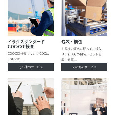
イラクスタンダード
包装・梱包
COC/COI検査
お客様の要求に従って、袋入
COC/COI検査について COCは
り、箱入りの個装、セット包
Certificate …
装、倉庫…
その他のサービス
その他のサービス