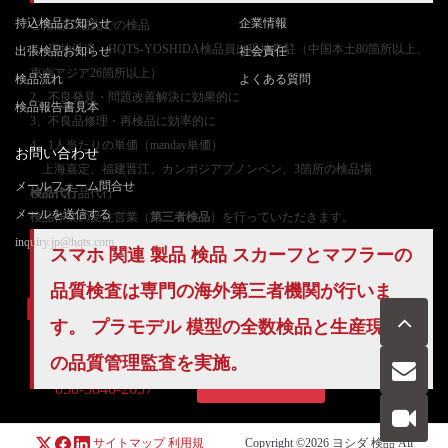
持込検品お知らせ
企業情報
ご
指定工場先での検品
1、現地派遣：HQTS-YOSHIDA検品員は現地常駐（中国本土80箇所以上、
出張検品お知らせ
社会責任
東南アジア26箇所以上）
検品流れ
よくある質問
2、不良発見・問題改善解決に効果的に
検品報告書見本
3、不良品修理・再検品に効率的に
4、1人当たりの単価（manday単価）
お問い合わせ
上海嘉定、福建晋江、カンボジアプノンペン、3箇所の検品場
メールフォーム問合せ
検品代行
品代行
メールを送信する
検品作業の受注営業（
第三者検品
）を行っていただきます。
inquiry.jp@hqts.com
スマホ 関連 製品 検品 スカーフとマフラーの
品質検査は専門の海外第三者機関が行いま
す。 プラモデル 模型の
全数検品
と生産現場
の
品質管理
監査を実施。
お電話でのお問い合わせ
お問い合わせ
050-5840-2657
サイトマップ
利用規
Copyright ©2026
ヨシダ 検品
All