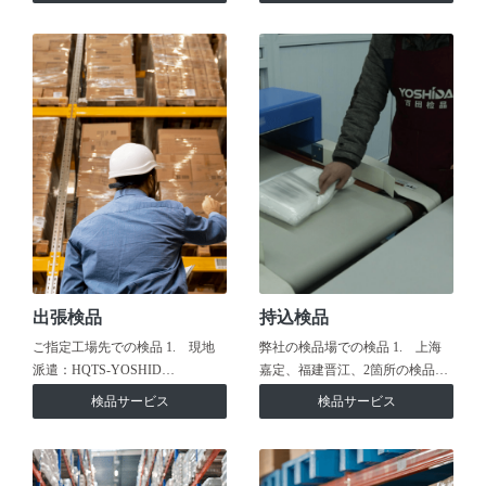
出張検品
持込検品
ご指定工場先での検品 1. 現地
弊社の検品場での検品 1. 上海
派遣：HQTS-YOSHID…
嘉定、福建晋江、2箇所の検品…
検品サービス
検品サービス