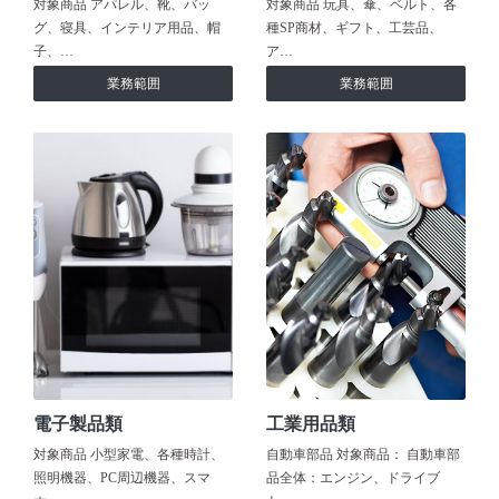
対象商品 アパレル、靴、バッ
対象商品 玩具、傘、ベルト、各
グ、寝具、インテリア用品、帽
種SP商材、ギフト、工芸品、
子、…
ア…
業務範囲
業務範囲
電子製品類
工業用品類
対象商品 小型家電、各種時計、
自動車部品 対象商品： 自動車部
照明機器、PC周辺機器、スマ
品全体：エンジン、ドライブ