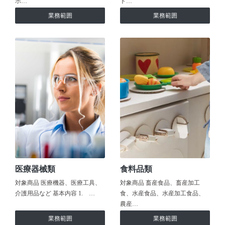
ホ…
ト…
業務範囲
業務範囲
医療器械類
食料品類
対象商品 医療機器、医療工具、
対象商品 畜産食品、畜産加工
介護用品など 基本内容 1. …
食、水産食品、水産加工食品、
農産…
業務範囲
業務範囲