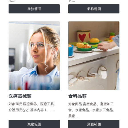
ホ…
ト…
業務範囲
業務範囲
医療器械類
食料品類
対象商品 医療機器、医療工具、
対象商品 畜産食品、畜産加工
介護用品など 基本内容 1. …
食、水産食品、水産加工食品、
農産…
業務範囲
業務範囲