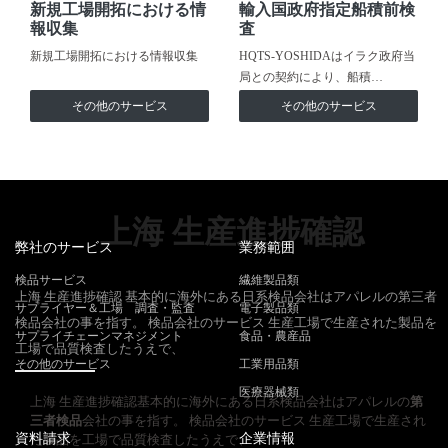
新規工場開拓における情
輸入国政府指定船積前検
報収集
査
新規工場開拓における情報収集
HQTS-YOSHIDAはイラク政府当
局との契約により、船積…
その他のサービス
その他のサービス
上海 生産進捗確認
弊社のサービス
業務範囲
検品サービス
繊維製品類
上海 生産進捗確認 基本的に海外にある日系検品会社はアパレルの第三者
サプライヤー＆工場 調査・監査
電子製品類
検品会社の事を指す。 検品会社のサービス 生産工場で生産された製品を
サプライチェーンマネジメント
食品・農産品
工場で品質検査したうえで、
その他のサービス
工業用品類
医療器械類
上海 生産進捗確認基本的に海外にある日系検品会社はアパレルの
第
三者検品
会社の事を指す。 検品会社のサービス 生産工場で生産され
資料請求
企業情報
た製品を工場で品質検査したうえで、