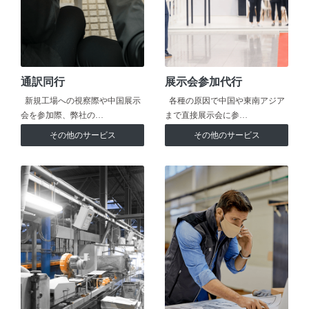
通訳同行
展示会参加代行
新規工場への視察際や中国展示
各種の原因で中国や東南アジア
会を参加際、弊社の…
まで直接展示会に参…
その他のサービス
その他のサービス