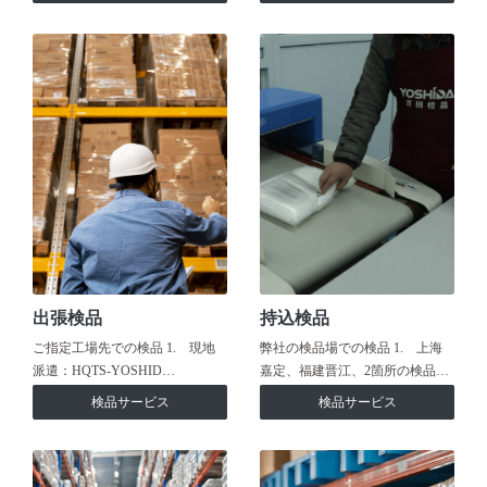
出張検品
持込検品
ご指定工場先での検品 1. 現地
弊社の検品場での検品 1. 上海
派遣：HQTS-YOSHID…
嘉定、福建晋江、2箇所の検品…
検品サービス
検品サービス