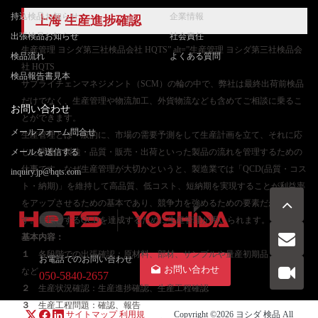
持込検品お知らせ
企業情報
上海 生産進捗確認
出張検品お知らせ
社会責任
生産管理 ヨシダ第三社検品会社 HQTS” alt=”生産管理 ヨシダ第三社検品会
検品流れ
よくある質問
社 HQTS
検品報告書見本
サプライチェンマネジメント（SCM）の輪の中で、弊社は最終出荷前検品
だけでなく、生産管理や物流加工、外貨物流なども含めてご相談に乗るこ
お問い合わせ
とができます。
メールフォーム問合せ
生産管理とは一般的に、市場の需要予測をして生産計画を立て、それに応
メールを送信する
じた調達・製造・品質・販売・出荷といった製品の流れを管理するための
仕事です。なぜ生産管理が大切かというと、製造業では「QCD(品質・コス
inquiry.jp@hqts.com
ト・納期)」を維持して高品質、低コスト、短納期を実現することが利益率
をアップさせるための基本であり、競争力を強めるための要素だからで
す。目標とするQCDを達成するために生産管理が用いられます。
基本内容：
１
各段階での出張確認：原材料、部材、サンプルや量産初期品、量産品
お電話でのお問い合わせ
お問い合わせ
など
050-5840-2657
２
生産状況確認：生産進捗確認、生産工程確認
３
生産工程問題：確認、報告
サイトマップ
利用規
Copyright ©2026
ヨシダ 検品
All