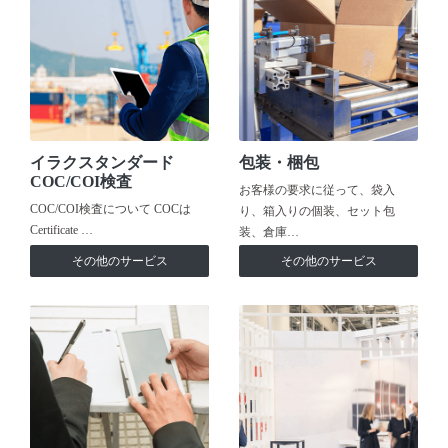
イラクスタンダード
包装・梱包
COC/COI検査
お客様の要求に従って、袋入
COC/COI検査について COCは
り、箱入りの個装、セット包
Certificate …
装、倉庫…
その他のサービス
その他のサービス