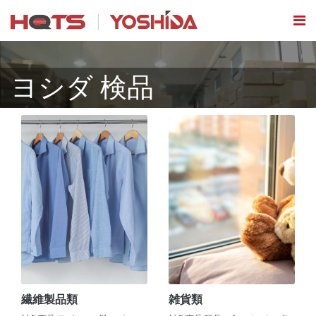
ヨシダ 検品
繊維製品類
雑貨類