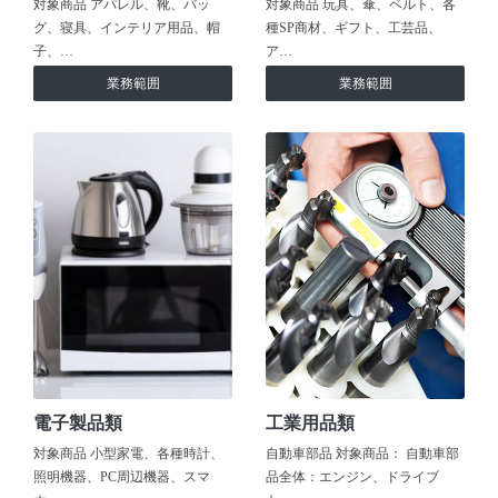
対象商品 アパレル、靴、バッ
対象商品 玩具、傘、ベルト、各
グ、寝具、インテリア用品、帽
種SP商材、ギフト、工芸品、
子、…
ア…
業務範囲
業務範囲
電子製品類
工業用品類
対象商品 小型家電、各種時計、
自動車部品 対象商品： 自動車部
照明機器、PC周辺機器、スマ
品全体：エンジン、ドライブ