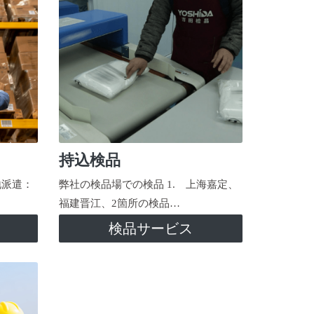
持込検品
地派遣：
弊社の検品場での検品 1. 上海嘉定、
福建晋江、2箇所の検品…
検品サービス