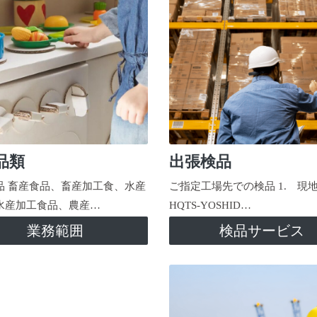
品類
出張検品
品 畜産食品、畜産加工食、水産
ご指定工場先での検品 1. 現
水産加工食品、農産…
HQTS-YOSHID…
業務範囲
検品サービス