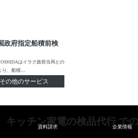
国政府指定船積前検
-YOSHIDAはイラク政府当局との
より、船積…
その他のサービス
キッチン家電の検品代行 で
資料請求
企業情報