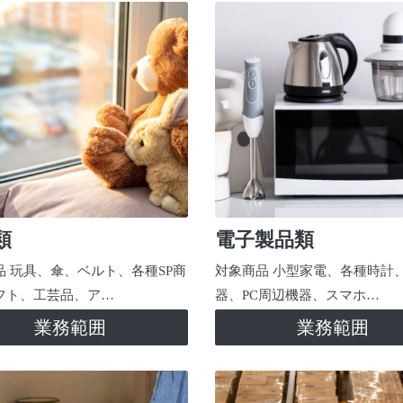
類
電子製品類
品 玩具、傘、ベルト、各種SP商
対象商品 小型家電、各種時計
フト、工芸品、ア…
器、PC周辺機器、スマホ…
業務範囲
業務範囲