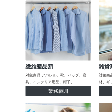
繊維製品類
雑貨
対象商品 アパレル、靴、バッグ、寝
対象商
具、インテリア用品、帽子、…
材、ギ
業務範囲