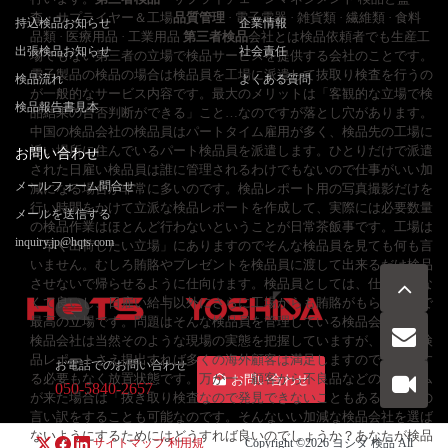
査・サプライヤー＆工場
品質管理
· 電子電器 · 雑貨類 · 繊維類 · 食料
持込検品お知らせ
企業情報
品類 · 医療用品 · 工業用品
第三者検品
会社とは検品依頼者でも生産工
出張検品お知らせ
社会責任
場でもない第三者の立場で検品サービスを提供する会社のことです。
電子製品の検品の場合は検品員を工場に派遣して抜取り検査を行うの
検品流れ
よくある質問
が一般的なサービス内容です。最大のメリットは「客観的な立場で検
検品報告書見本
品結果の合否判断ができる」こと…なのですが落とし穴があります。
中国の検品会社の検品員はパートタイム雇用が多く、検品先の工場に
近い場所に住んでいるパート検品員を派遣します。ひとりだけで派遣
お問い合わせ
された日雇い検品員は誰に管理されるわけでもないので仕事がいい加
メールフォーム問合せ
減になる場合が非常に多いのです。検品レポート用の写真撮影だけを
行い時間をかけて立派な検品レポートを作成して、実際には必要数量
メールを送信する
の検品作業はほとんど行わないということが日常茶飯事です。工場は
inquiry.jp@hqts.com
「早く出荷したい立場」にありますのでそんな検品員を見ても何も言
いません。むしろ賄賂やプレゼントを検品員に渡して出来るだけ検品
させないで帰らせるように仕向けます。検品員としては、仕事はしな
くて良いし、日雇い給与以外にさらに工場からも賄賂がもらえるので
最高の立場です。問題はそんな検品員を管理している検品会社です。
検品会社は当然そのような現場の実態を把握していますが、立派な検
品レポートさえ提出すれば多くの海外顧客は満足しますので、改善す
お電話でのお問い合わせ
る必要もなく放置状態です。万が一、顧客から不良品などのクレーム
お問い合わせ
050-5840-2657
が来た場合は「抜き取り検査なので発見できないこともある」などの
言い訳をすることも可能なのです。そんないい加減な検品会社を選ば
ないようにするためにはどうすれば良いのでしょうか？あなたが検品
サイトマップ
利用規
Copyright ©2026
ヨシダ 検品
All