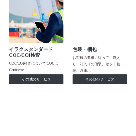
イラクスタンダード
包装・梱包
COC/COI検査
お客様の要求に従って、袋入
COC/COI検査について COCは
り、箱入りの個装、セット包
Certificate …
装、倉庫…
その他のサービス
その他のサービス