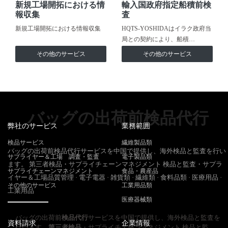
新規工場開拓における情
輸入国政府指定船積前検
報収集
査
新規工場開拓における情報収集
HQTS-YOSHIDAはイラク政府当
局との契約により、船積…
その他のサービス
その他のサービス
バッグの出荷前検品代行
弊社のサービス
業務範囲
検品サービス
繊維製品類
バッグの出荷前検品代行サービスを中国で提供し、海外検品と監査を行い
サプライヤー＆工場 調査・監査
電子製品類
ます。 第三者検品・サプライチェーンマネジメント 検品と監査・サプラ
サプライチェーンマネジメント
食品・農産品
イヤー＆工場品質管理 · 電子電器 · 雑貨類 · 繊維類 · 食料品類 · 医療用品 ·
その他のサービス
工業用品類
工業用品
医療器械類
バッグの出荷前
検品代行
サービスを中国で提供し、海外検品と監査を
資料請求
企業情報
行います。
第三者検品
・サプライチェーンマネジメント 検品と監