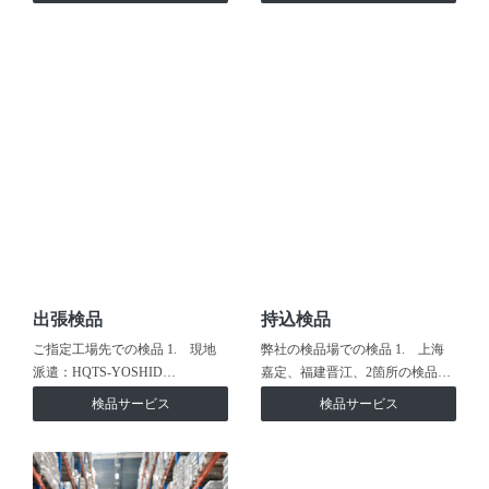
出張検品
持込検品
ご指定工場先での検品 1. 現地
弊社の検品場での検品 1. 上海
派遣：HQTS-YOSHID…
嘉定、福建晋江、2箇所の検品…
検品サービス
検品サービス