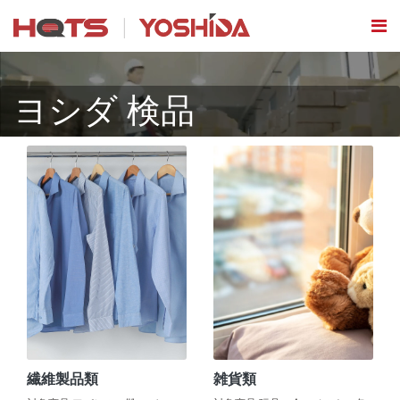
ヨシダ 検品
繊維製品類
雑貨類