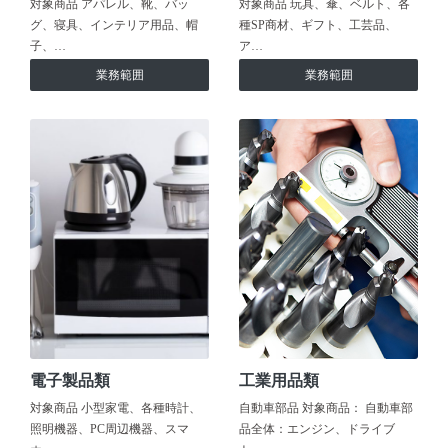
対象商品 アパレル、靴、バッ
対象商品 玩具、傘、ベルト、各
グ、寝具、インテリア用品、帽
種SP商材、ギフト、工芸品、
子、…
ア…
業務範囲
業務範囲
電子製品類
工業用品類
対象商品 小型家電、各種時計、
自動車部品 対象商品： 自動車部
照明機器、PC周辺機器、スマ
品全体：エンジン、ドライブ