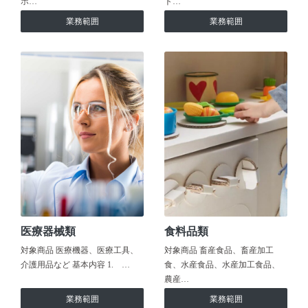
ホ…
ト…
業務範囲
業務範囲
医療器械類
食料品類
対象商品 医療機器、医療工具、
対象商品 畜産食品、畜産加工
介護用品など 基本内容 1. …
食、水産食品、水産加工食品、
農産…
業務範囲
業務範囲