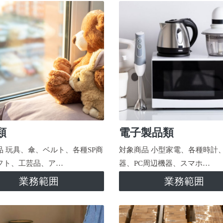
類
電子製品類
品 玩具、傘、ベルト、各種SP商
対象商品 小型家電、各種時計
フト、工芸品、ア…
器、PC周辺機器、スマホ…
業務範囲
業務範囲