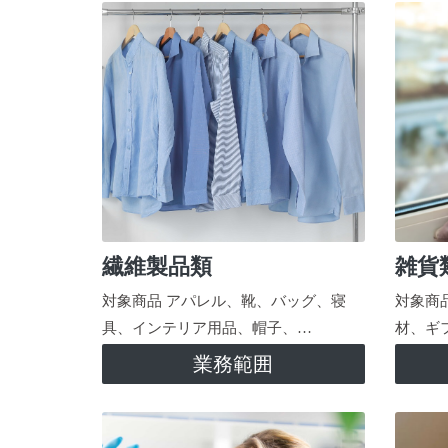
繊維製品類
雑貨
対象商品 アパレル、靴、バッグ、寝
対象商
具、インテリア用品、帽子、…
材、ギ
業務範囲