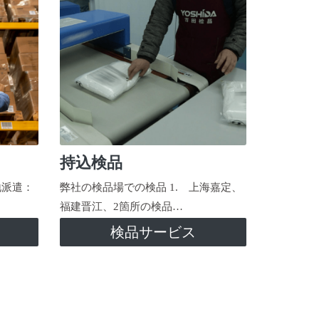
持込検品
地派遣：
弊社の検品場での検品 1. 上海嘉定、
福建晋江、2箇所の検品…
検品サービス