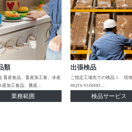
品類
出張検品
品 畜産食品、畜産加工食、水産
ご指定工場先での検品 1. 現
水産加工食品、農産…
HQTS-YOSHID…
業務範囲
検品サービス