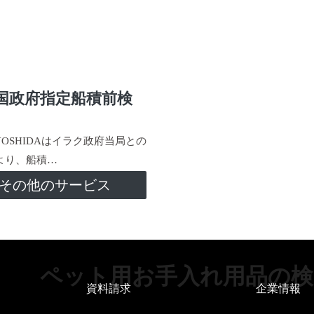
国政府指定船積前検
-YOSHIDAはイラク政府当局との
より、船積…
その他のサービス
ペット用お手入れ用品の検
資料請求
企業情報