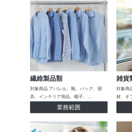
繊維製品類
雑貨
対象商品 アパレル、靴、バッグ、寝
対象商
具、インテリア用品、帽子、…
材、ギ
業務範囲