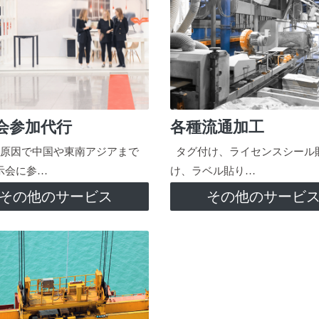
会参加代行
各種流通加工
原因で中国や東南アジアまで
タグ付け、ライセンスシール
示会に参…
け、ラベル貼り…
その他のサービス
その他のサービ