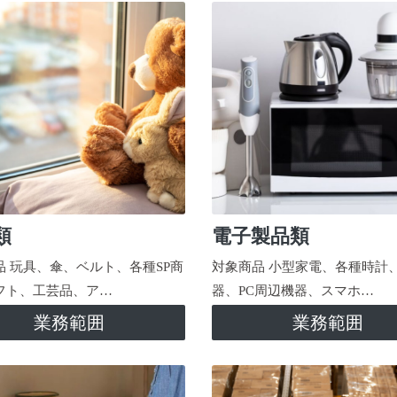
類
電子製品類
品 玩具、傘、ベルト、各種SP商
対象商品 小型家電、各種時計
フト、工芸品、ア…
器、PC周辺機器、スマホ…
業務範囲
業務範囲