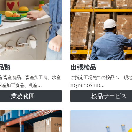
品類
出張検品
品 畜産食品、畜産加工食、水産
ご指定工場先での検品 1. 現
水産加工食品、農産…
HQTS-YOSHID…
業務範囲
検品サービス