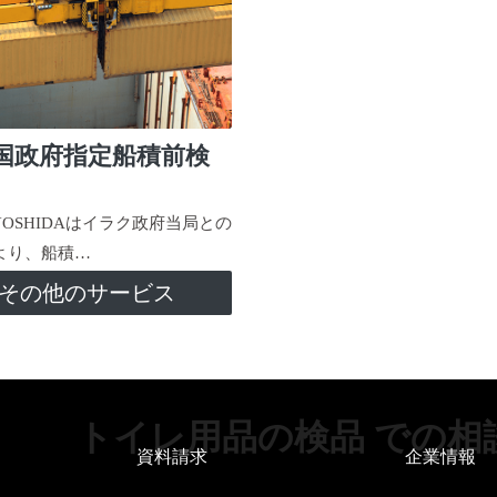
国政府指定船積前検
-YOSHIDAはイラク政府当局との
より、船積…
その他のサービス
トイレ用品の検品 での相
資料請求
企業情報