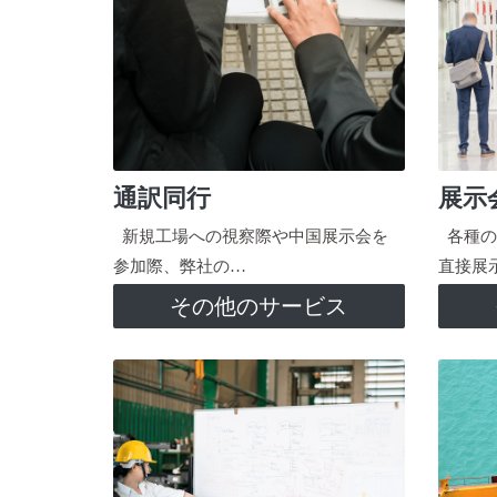
通訳同行
展示
新規工場への視察際や中国展示会を
各種の
参加際、弊社の…
直接展
その他のサービス