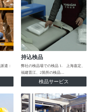
持込検品
地派遣：
弊社の検品場での検品 1. 上海嘉定、
福建晋江、2箇所の検品…
検品サービス