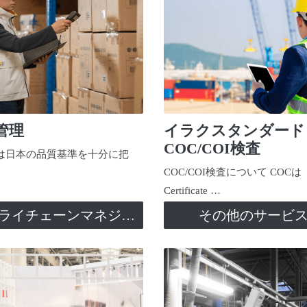
管理
イラクスタンダード
COC/COI検査
日本の品質基準を十分に把
COC/COI検査について COCは
Certificate …
サプライチェーンマネジメント
その他のサービ