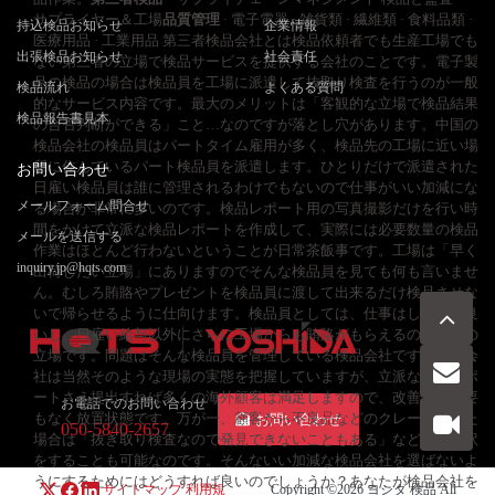
サプライヤー＆工場
品質管理
· 電子電器 · 雑貨類 · 繊維類 · 食料品類 ·
持込検品お知らせ
企業情報
医療用品 · 工業用品 第三者検品会社とは検品依頼者でも生産工場でも
出張検品お知らせ
社会責任
ない第三者の立場で検品サービスを提供する会社のことです。電子製
品の検品の場合は検品員を工場に派遣して抜取り検査を行うのが一般
検品流れ
よくある質問
的なサービス内容です。最大のメリットは「客観的な立場で検品結果
検品報告書見本
の合否判断ができる」こと…なのですが落とし穴があります。中国の
検品会社の検品員はパートタイム雇用が多く、検品先の工場に近い場
所に住んでいるパート検品員を派遣します。ひとりだけで派遣された
お問い合わせ
日雇い検品員は誰に管理されるわけでもないので仕事がいい加減にな
メールフォーム問合せ
る場合が非常に多いのです。検品レポート用の写真撮影だけを行い時
間をかけて立派な検品レポートを作成して、実際には必要数量の検品
メールを送信する
作業はほとんど行わないということが日常茶飯事です。工場は「早く
inquiry.jp@hqts.com
出荷したい立場」にありますのでそんな検品員を見ても何も言いませ
ん。むしろ賄賂やプレゼントを検品員に渡して出来るだけ検品させな
いで帰らせるように仕向けます。検品員としては、仕事はしなくて良
いし、日雇い給与以外にさらに工場からも賄賂がもらえるので最高の
立場です。問題はそんな検品員を管理している検品会社です。検品会
社は当然そのような現場の実態を把握していますが、立派な検品レポ
ートさえ提出すれば多くの海外顧客は満足しますので、改善する必要
お電話でのお問い合わせ
もなく放置状態です。万が一、顧客から不良品などのクレームが来た
お問い合わせ
050-5840-2657
場合は「抜き取り検査なので発見できないこともある」などの言い訳
をすることも可能なのです。そんないい加減な検品会社を選ばないよ
うにするためにはどうすれば良いのでしょうか？あなたが検品会社を
サイトマップ
利用規
Copyright ©2026
ヨシダ 検品
All