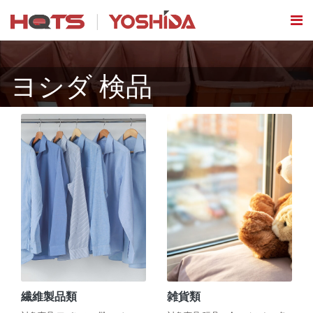
ヨシダ 検品
繊維製品類
雑貨類