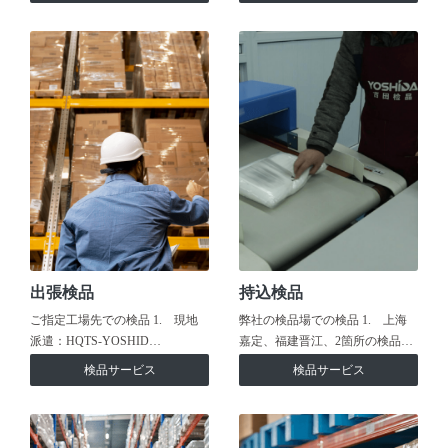
出張検品
持込検品
ご指定工場先での検品 1. 現地
弊社の検品場での検品 1. 上海
派遣：HQTS-YOSHID…
嘉定、福建晋江、2箇所の検品…
検品サービス
検品サービス