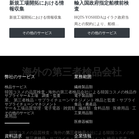
新規工場開拓における情
輸入国政府指定船積前検
報収集
査
新規工場開拓における情報収集
HQTS-YOSHIDAはイラク政府当
局との契約により、船積…
その他のサービス
その他のサービス
海外の第三者検品会社
弊社のサービス
業務範囲
検品サービス
繊維製品類
韓国コスメの品質検査 - 海外の第三者検品会社による韓国コスメの検品作
サプライヤー＆工場 調査・監査
電子製品類
業。 第三者検品・サプライチェーンマネジメント 検品と監査・サプライ
サプライチェーンマネジメント
食品・農産品
ヤー＆工場品質管理 · 電子電器 · 雑貨類 · 繊維類 · 食料品類 · 医療用品 · 工
その他のサービス
工業用品類
業用品
医療器械類
韓国コスメの品質検査 – 海外の
第三者検品
会社による韓国コスメの検
資料請求
企業情報
品作業。
第三者検品
・サプライチェーンマネジメント 検品と監査・