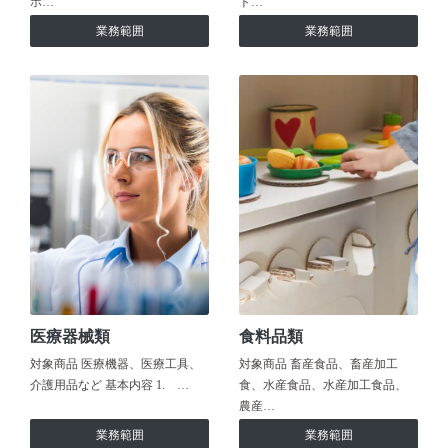
ホ…
ト…
業務範囲
業務範囲
医療器械類
食料品類
対象商品 医療機器、医療工具、
対象商品 畜産食品、畜産加工
介護用品など 基本内容 1. …
食、水産食品、水産加工食品、
農産…
業務範囲
業務範囲