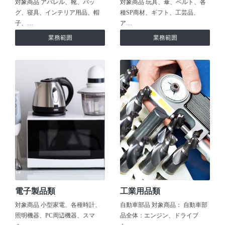
対象商品 アパレル、靴、バッ
対象商品 玩具、傘、ベルト、各
グ、寝具、インテリア用品、帽
種SP商材、ギフト、工芸品、
子、…
ア…
業務範囲
業務範囲
電子製品類
工業用品類
対象商品 小型家電、各種時計、
自動車部品 対象商品： 自動車部
照明機器、PC周辺機器、スマ
品全体：エンジン、ドライブ