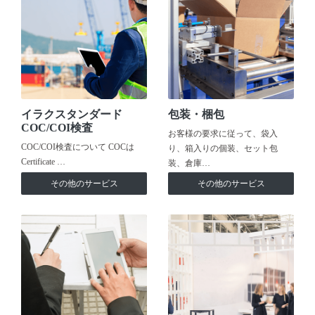
イラクスタンダード
包装・梱包
COC/COI検査
お客様の要求に従って、袋入
COC/COI検査について COCは
り、箱入りの個装、セット包
Certificate …
装、倉庫…
その他のサービス
その他のサービス