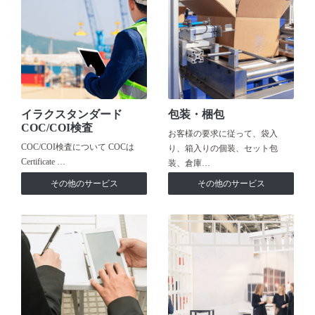
イラクスタンダード
包装・梱包
COC/COI検査
お客様の要求に従って、袋入
COC/COI検査について COCは
り、箱入りの個装、セット包
Certificate …
装、倉庫…
その他のサービス
その他のサービス