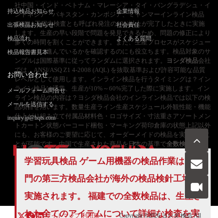
社中国・インド・ベトナム・マレーシア・タイ・バングラデシュ・イ
持込検品お知らせ
企業情報
ンドネシア・パキスタン・カンボジア、ミャンマーインライン検品
(DPI)は工程内検査とも呼ばれ発注の10%以上が完了したときに実施
出張検品お知らせ
社会責任
します。生産の早い段階で問題を発見できるため、問題の修正により
検品流れ
よくある質問
多くの時間を割くことができます。また、生産プロセスがスケジュー
ルどおりに進んでいるかを確認するのにも役立ちます。検品対象のサ
検品報告書見本
ンプルは国際基準に従ってランダムに選択されます。
ヨシダ検品
会社
では、ANSI/ASQ Z1 4-2008 (AQL) を抜取基準および許容可能な品質
お問い合わせ
レベルとして使用します。インライン検品を行うタイミングは？イン
ライン検品は通常、生産が10%～60%完了した際に実施します。イン
メールフォーム問合せ
ライン検品の内容は？ヨシダ検品会社のインライン検品では以下の検
メールを送信する
品項目を用います。数量生産ライン生産スケジュール外観性能・機能
仕上がり組み立て付属品材料色・ロゴサイズ・寸法重さアソートメン
inquiry.jp@hqts.com
トカートン状態バーコード梱包・マーキング荷印倉庫の状態上記以外
にも、お客様のご要望に応じて、オーダーメイドの検品を実施するこ
とが可能です。中国で生産された商品を日本の基準で
全数検査
。
学習玩具検品 ゲーム用機器の検品作業は、専
門の第三方検品会社が海外の検品検針工場で
お電話でのお問い合わせ
お問い合わせ
050-5840-2657
実施されます。 福建での
全数検品
は、生産さ
れた全てのアイテムについて詳細な検査を実
サイトマップ
利用規
Copyright ©2026
ヨシダ 検品
All