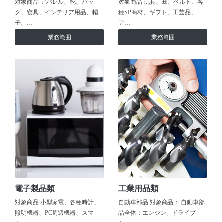
対象商品 アパレル、靴、バッ
対象商品 玩具、傘、ベルト、各
グ、寝具、インテリア用品、帽
種SP商材、ギフト、工芸品、
子、…
ア…
業務範囲
業務範囲
電子製品類
工業用品類
対象商品 小型家電、各種時計、
自動車部品 対象商品： 自動車部
照明機器、PC周辺機器、スマ
品全体：エンジン、ドライブ