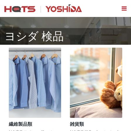
ヨシダ 検品
繊維製品類
雑貨類