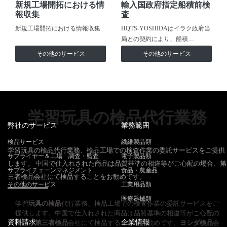
新規工場開拓における情
輸入国政府指定船積前検
報収集
査
新規工場開拓における情報収集
HQTS-YOSHIDAはイラク政府当
局との契約により、船積…
その他のサービス
その他のサービス
学習玩具の検品代行業務
弊社のサービス
業務範囲
検品サービス
繊維製品類
学習玩具の検品代行業務、検品工場での検査作業の委託サービスをご提供
サプライヤー＆工場 調査・監査
電子製品類
します。 中国で仕入れされた商品は品質基準の相違等がご心配の場合、第
サプライチェーンマネジメント
食品・農産品
三者検品会社にて検品することをお勧めです。
その他のサービス
工業用品類
医療器械類
学習
玩具の検品
代行業務、検品工場での検査作業の委託サービスをご
提供します。中国で仕入れされた商品は品質基準の相違等がご心配の
資料請求
企業情報
場合、
第三者検品
会社にて検品することをお勧めです。
ヨシダ検品
会