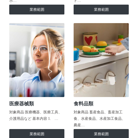
ホ…
ト…
業務範囲
業務範囲
医療器械類
食料品類
対象商品 医療機器、医療工具、
対象商品 畜産食品、畜産加工
介護用品など 基本内容 1. …
食、水産食品、水産加工食品、
農産…
業務範囲
業務範囲