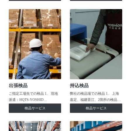
出張検品
持込検品
ご指定工場先での検品 1. 現地
弊社の検品場での検品 1. 上海
派遣：HQTS-YOSHID…
嘉定、福建晋江、2箇所の検品…
検品サービス
検品サービス