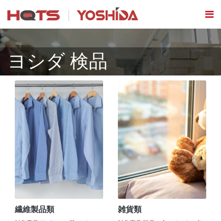
ヨシダ 検品
繊維製品類
雑貨類