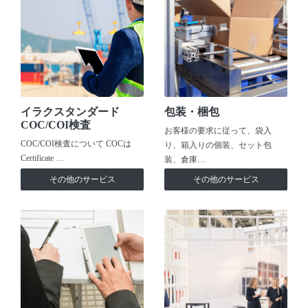
イラクスタンダード
包装・梱包
COC/COI検査
お客様の要求に従って、袋入
COC/COI検査について COCは
り、箱入りの個装、セット包
Certificate …
装、倉庫…
その他のサービス
その他のサービス