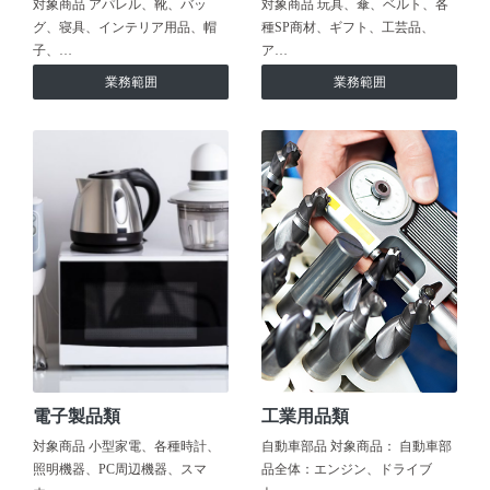
対象商品 アパレル、靴、バッ
対象商品 玩具、傘、ベルト、各
グ、寝具、インテリア用品、帽
種SP商材、ギフト、工芸品、
子、…
ア…
業務範囲
業務範囲
電子製品類
工業用品類
対象商品 小型家電、各種時計、
自動車部品 対象商品： 自動車部
照明機器、PC周辺機器、スマ
品全体：エンジン、ドライブ