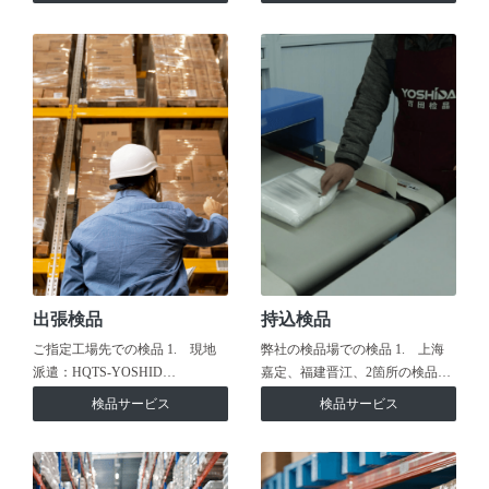
出張検品
持込検品
ご指定工場先での検品 1. 現地
弊社の検品場での検品 1. 上海
派遣：HQTS-YOSHID…
嘉定、福建晋江、2箇所の検品…
検品サービス
検品サービス