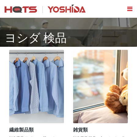
ヨシダ 検品
繊維製品類
雑貨類