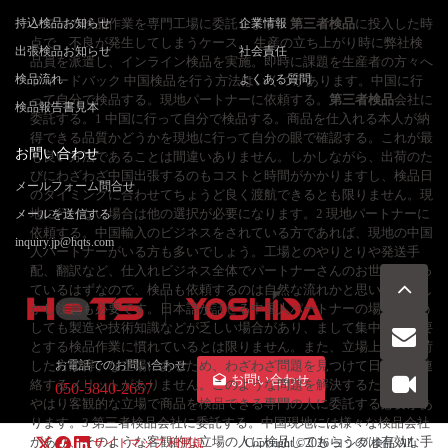
持込検品お知らせ
ソファの検品作業を専門工場に委託します。
企業情報
第三者検品
に投入した時
点で、不良が発生してしまうケース。 生産の立ち上がり時に弊社検
出張検品お知らせ
社会責任
品員を派遣し、インライン検品を実施。即時に課題を生産者の方々へ
検品流れ
よくある質問
フィードバック 中国検品を行う方法はいくつかあります。中国に行
って自分で検品する。現地パートナーに依頼する。
第三者検品
会社に
検品報告書見本
委託する。1 中国に行って自分で検品する。商品を仕入れる本人が納
得できる品質かどうかを現地に行って自分の眼で確認する。これが最
お問い合わせ
も良い方法であることは間違いありません。しかしながら、出荷のた
びにわざわざ中国出張するのもコストと時間がかかりますし、検品日
メールフォーム問合せ
のタイミングに合わせてちょうど良く渡航できるとも限りません。現
地に行けない場合は他の選択が必要になります。2 現地パートナーに
メールを送信する
依頼する。中国輸入のビジネスをされている方であれば、現地の中国
inquiry.jp@hqts.com
人パートナーがいる方も多いでしょう。工場とのやりとりや発送手
配、翻訳など、仕入れビジネス全体でパートナーさんのお世話になっ
ているはずなので、検品も依頼するのは自然な流れかと思います。し
かし注意も必要です。日本語が話せる中国人パートナーの場合はどう
しても製造や技術知識などが乏しい場合があり、まして集中力を必要
とする検品作業に慣れているとは限りません。また、立場上も「出荷
した方が得」な立場にあるため、わざわざ問題を見つけて日本側に連
お電話でのお問い合わせ
お問い合わせ
絡するメリットがありません。このような問題を解決するためには、
050-5840-2657
やはり客観的な立場で商品を検品できる専門の人に委託する必要があ
ります。3 第三者検品会社に委託する。中国現地には様々な検品会社
があり、そのような客観的な立場の人に検品してもらうのは有効な手
サイトマップ
利用規
Copyright ©2026
ヨシダ 検品
All