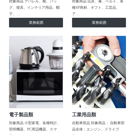
対象商品 アパレル、靴、バッ
対象商品 玩具、傘、ベルト、各
グ、寝具、インテリア用品、帽
種SP商材、ギフト、工芸品、
子、…
ア…
業務範囲
業務範囲
電子製品類
工業用品類
対象商品 小型家電、各種時計、
自動車部品 対象商品： 自動車部
照明機器、PC周辺機器、スマ
品全体：エンジン、ドライブ