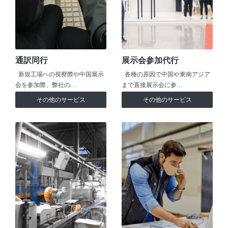
通訳同行
展示会参加代行
新規工場への視察際や中国展示
各種の原因で中国や東南アジア
会を参加際、弊社の…
まで直接展示会に参…
その他のサービス
その他のサービス