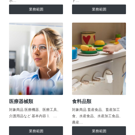
ホ…
ト…
業務範囲
業務範囲
医療器械類
食料品類
対象商品 医療機器、医療工具、
対象商品 畜産食品、畜産加工
介護用品など 基本内容 1. …
食、水産食品、水産加工食品、
農産…
業務範囲
業務範囲