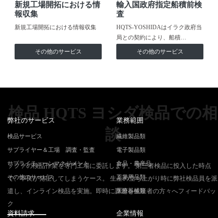
新規工場開拓における情
輸入国政府指定船積前検
報収集
査
新規工場開拓における情報収集
HQTS-YOSHIDAはイラク政府当
局との契約により、船積…
その他のサービス
その他のサービス
検品 HQTS ヨシダ検品での相
弊社のサービス
業務範囲
談
検品サービス
繊維製品類
サプライヤー＆工場 調査・監査
電子製品類
サプライチェーンマネジメント
食品・農産品
ソファの検品作業を専門工場に委託します。 第三者検品に投入した時点
その他のサービス
工業用品類
で、不良が発生してしまうケース。 生産の立ち上がり時に弊社検品員を派
遣し、インライン検品を実施。即時に課題を生産者の方々へフィードバッ
医療器械類
ク
資料請求
企業情報