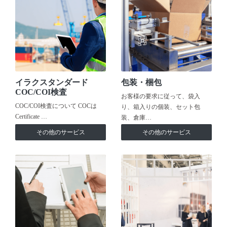
イラクスタンダード
包装・梱包
COC/COI検査
お客様の要求に従って、袋入
COC/COI検査について COCは
り、箱入りの個装、セット包
Certificate …
装、倉庫…
その他のサービス
その他のサービス