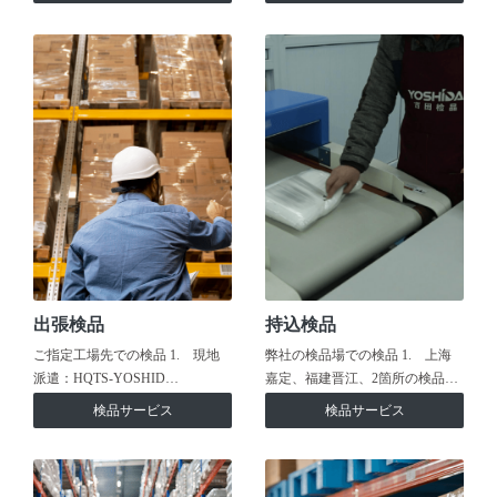
出張検品
持込検品
ご指定工場先での検品 1. 現地
弊社の検品場での検品 1. 上海
派遣：HQTS-YOSHID…
嘉定、福建晋江、2箇所の検品…
検品サービス
検品サービス