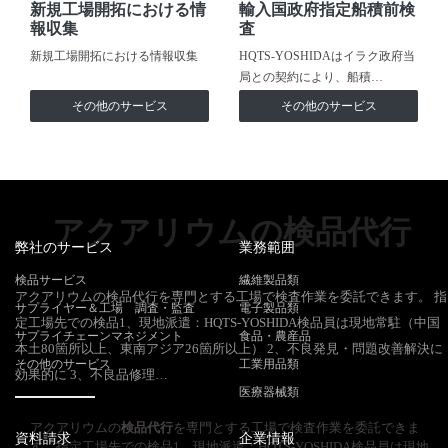
新規工場開拓における情
輸入国政府指定船積前検
報収集
査
新規工場開拓における情報収集
HQTS-YOSHIDAはイラク政府当
局との契約により、船積…
その他のサービス
その他のサービス
アクアリウムの検品代行
弊社のサービス
業務範囲
検品サービス
繊維製品類
アクアリウムの検品代行を専門とする工場で検査作業を委託できます。 指
サプライヤー＆工場 調査・監査
電子製品類
定工場先での検品1、現地派遣：HQTS-YOSHIDA検品員は現地常駐（中国
サプライチェーンマネジメント
食品・農産品
本土80箇所以上、東南アジア26箇所以上） 2、不良発見・問題改善解決に
その他のサービス
工業用品類
効果的に 3、不良品修理…
医療器械類
アクアリウムの
検品代行
を専門とする工場で検査作業を委託できま
資料請求
企業情報
す。指定工場先での検品1、現地派遣：HQTS-YOSHIDA検品員は現地