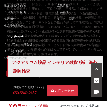
常駐（中国本土80箇所以上、東南アジア26箇所以上） 2、不良発見・
持込検品お知らせ
企業情報
問題改善解決に効果的に 3、不良品修理・再検品に効率的に4、1人当
出張検品お知らせ
社会責任
たりの単価（manday単価）機電製品、設備の検査・検品機械装置、
電気設備、輸送機器、電子製品、電器製品、計器機具、金属製品等と
検品流れ
よくある質問
その付属品、コンポーネントなどの検品を致します機電製品、電気設
検品報告書見本
備の検品検品事例通電試験、作動確認、外観確認、出力確認、解像度
確認●化工設備●セメント生産設備●金属精錬設備●建設機械類●紙製
造設備●電力電気設備●食品加工設備●ラッピング設備●農作機器類●
お問い合わせ
印刷機械類●紡織機械類●船舶類●受変電設備●発電設備●中央監視設
メールフォーム問合せ
備●幹線設備●動力設備●電灯コンセント設備●拡声設備●映像音響設
備●インターホン設備 検品作業は入出荷時だけでなく、生産や加工な
メールを送信する
どの、各工程間における搬送や倉庫。
inquiry.jp@hqts.com
アクアリウム検品 インテリア雑貨 検針 海外
貨物 検査
お電話でのお問い合わせ
お問い合わせ
050-5840-2657
サイトマップ
利用規
Copyright ©2026
ヨシダ 検品
All