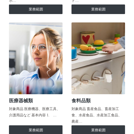
ホ…
ト…
業務範囲
業務範囲
医療器械類
食料品類
対象商品 医療機器、医療工具、
対象商品 畜産食品、畜産加工
介護用品など 基本内容 1. …
食、水産食品、水産加工食品、
農産…
業務範囲
業務範囲