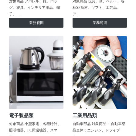
対象商品 アパレル、靴、バッ
対象商品 玩具、傘、ベルト、各
グ、寝具、インテリア用品、帽
種SP商材、ギフト、工芸品、
子、…
ア…
業務範囲
業務範囲
電子製品類
工業用品類
対象商品 小型家電、各種時計、
自動車部品 対象商品： 自動車部
照明機器、PC周辺機器、スマ
品全体：エンジン、ドライブ