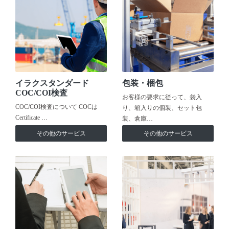
イラクスタンダード
包装・梱包
COC/COI検査
お客様の要求に従って、袋入
COC/COI検査について COCは
り、箱入りの個装、セット包
Certificate …
装、倉庫…
その他のサービス
その他のサービス