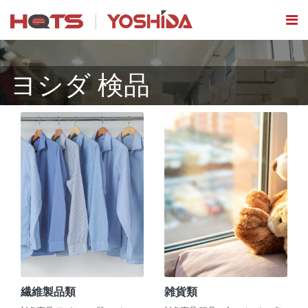
ヨシダ 検品
繊維製品類
雑貨類