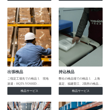
出張検品
持込検品
ご指定工場先での検品 1. 現地
弊社の検品場での検品 1. 上海
派遣：HQTS-YOSHID…
嘉定、福建晋江、2箇所の検品…
検品サービス
検品サービス