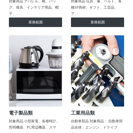
対象商品 アパレル、靴、バッ
対象商品 玩具、傘、ベルト、各
グ、寝具、インテリア用品、帽
種SP商材、ギフト、工芸品、
子、…
ア…
業務範囲
業務範囲
電子製品類
工業用品類
対象商品 小型家電、各種時計、
自動車部品 対象商品： 自動車部
照明機器、PC周辺機器、スマ
品全体：エンジン、ドライブ