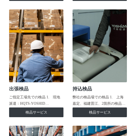
出張検品
持込検品
ご指定工場先での検品 1. 現地
弊社の検品場での検品 1. 上海
派遣：HQTS-YOSHID…
嘉定、福建晋江、2箇所の検品…
検品サービス
検品サービス