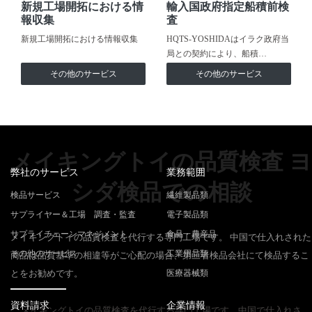
新規工場開拓における情
輸入国政府指定船積前検
報収集
査
新規工場開拓における情報収集
HQTS-YOSHIDAはイラク政府当
局との契約により、船積…
その他のサービス
その他のサービス
メイキングトイの品質検査 ヨ
弊社のサービス
業務範囲
シダ検品での相談
検品サービス
繊維製品類
サプライヤー＆工場 調査・監査
電子製品類
サプライチェーンマネジメント
食品・農産品
メイキングトイの品質検査を代行する専門工場です。 中国で仕入れされた
その他のサービス
工業用品類
商品は品質基準の相違等がご心配の場合、第三者検品会社にて検品するこ
とをお勧めです。
医療器械類
資料請求
企業情報
メイキングトイの品質検査を代行する専門工場です。中国で仕入れさ