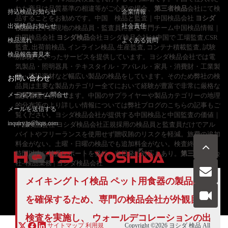
れた商品は品質基準の相違等がご心配の場合、
第三者検品
会社にて検
持込検品お知らせ
企業情報
品することをお勧めです。中国 検品と監査｜中国検品会社
ヨシダ
出張検品お知らせ
社会責任
検品
会社中国現地の検品員・監査員による専門チーム中国検品情報｜
中国検品会社
ヨシダ検品
会社ヨシダ検品会社は中国で 工場監査,CSR
検品流れ
よくある質問
監査, 出荷前検品, インライン検品, 生産監査, コンテナ積載監査, 試験
検品報告書見本
所試験 といったサービスを提供しています。ヨシダ検品会社では電
気製品・照明器具・テキスタイル・アパレル・家具・消費財・工業製
品・建設資材など幅広い製品の検品をしています。そのため弊社の検
お問い合わせ
品員は主要な製品カテゴリー全てにおいて経験が豊富で非常に厳格な
メールフォーム問合せ
品質管理
を行ってます。中国のサプライヤーや製品カテゴリーの地理
的分布等のより詳しい情報については弊社ブログのこちらの記事もご
メールを送信する
覧ください。ヨシダ検品会社が提供する中国検品と中国監査の価値｜
inquiry.jp@hqts.com
中国検品会社 ヨシダ検品会社正規採用の検品員と監査員だけでアル
バイトやフリーランスを使用せず贈収賄のリスクを軽減。旅費の追加
料金がない。土曜・日曜の検品でも追加料金がない。検査終了後24
時間以内に検品レポートを発行。当日発行対応もあり。
第三者検品
会
社–検品業務 | ヨシダ検品会社
メイキングトイ検品 ペット用食器の製品品質
お電話でのお問い合わせ
お問い合わせ
050-5840-2657
を確保するため、専門の検品会社が外観目視
検査を実施し、 ウォールデコレーションの出
サイトマップ
利用規
Copyright ©2026
ヨシダ 検品
All