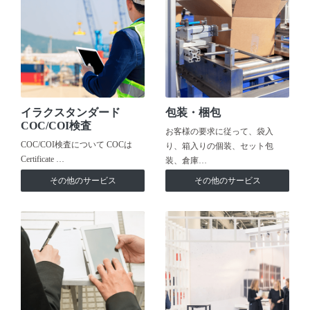
イラクスタンダード
包装・梱包
COC/COI検査
お客様の要求に従って、袋入
COC/COI検査について COCは
り、箱入りの個装、セット包
Certificate …
装、倉庫…
その他のサービス
その他のサービス