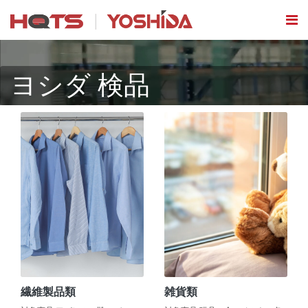
ヨシダ 検品
繊維製品類
雑貨類