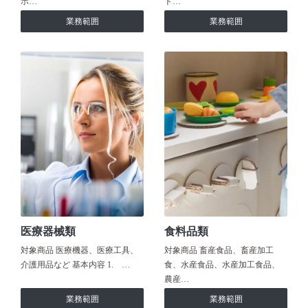
ホ…
ト…
業務範囲
業務範囲
医療器械類
食料品類
対象商品 医療機器、医療工具、
対象商品 畜産食品、畜産加工
介護用品など 基本内容 1. …
食、水産食品、水産加工食品、
農産…
業務範囲
業務範囲