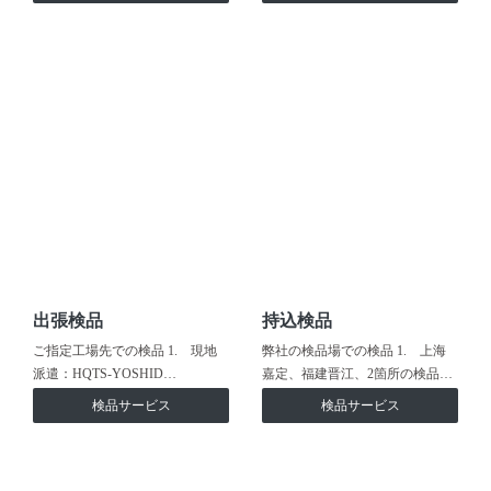
出張検品
持込検品
ご指定工場先での検品 1. 現地
弊社の検品場での検品 1. 上海
派遣：HQTS-YOSHID…
嘉定、福建晋江、2箇所の検品…
検品サービス
検品サービス