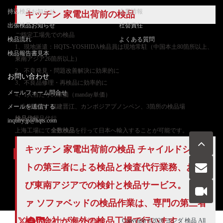
持込検品お知らせ
企業情報
キッチン 家電出荷前の検品
出張検品お知らせ
社会責任
ご
指定工場先での検品
検品流れ
よくある質問
1、現地派遣：HQTS-YOSHIDA検品員は現地常駐（中国本土80箇所以上、
検品報告書見本
東南アジア26箇所以上）
2、不良発見・問題改善解決に効果的に
お問い合わせ
3、不良品修理・再検品に効率的に
メールフォーム問合せ
4、1人当たりの単価（manday単価）
メールを送信する
上海嘉定、福建晋江、カンボジアプノンペン、3箇所の検品場
検品代行
品代行
inquiry.jp@hqts.com
上海工場にて
全数検品
を行って日本へ輸入することが可能です。
キッチン 家電出荷前の検品 チャイルドシー
トの第三者による検品と検査代行業務、およ
お電話でのお問い合わせ
び東南アジアでの検針と検品サービス。 ソフ
お問い合わせ
050-5840-2657
ァ ソファベッドの検品作業は、専門の
第三者
検品
会社が海外の検品工場で行います。
サイトマップ
利用規
Copyright ©2026
ヨシダ 検品
All