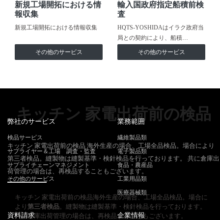
新規工場開拓における情
輸入国政府指定船積前検
報収集
査
新規工場開拓における情報収集
HQTS-YOSHIDAはイラク政府当
局との契約により、船積…
その他のサービス
その他のサービス
キッチン 家電出荷前の検品
弊社のサービス
業務範囲
検品サービス
繊維製品類
キッチン 家電出荷前の検品 海外生産の場合、工場全品検品。場合により
サプライヤー＆工場 調査・監査
電子製品類
第三者検品。縫製物は縫製基準・検針検品を行っております。 共に倉庫出
サプライチェーンマネジメント
食品・農産品
荷管理の場合は、再検品することもございます。
その他のサービス
工業用品類
医療器械類
キッチン 家電出荷前の検品海外生産の場合、工場全品検品。場合に
より
第三者検品
。縫製物は縫製基準・検針検品を行っております。
資料請求
企業情報
共に倉庫出荷管理の場合は、再検品することもございます。