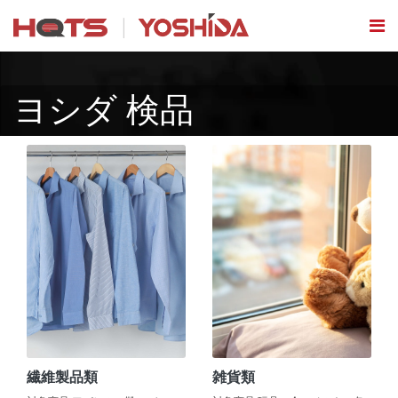
ヨシダ 検品
繊維製品類
雑貨類