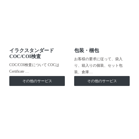
イラクスタンダード
包装・梱包
COC/COI検査
お客様の要求に従って、袋入
COC/COI検査について COCは
り、箱入りの個装、セット包
Certificate …
装、倉庫…
その他のサービス
その他のサービス