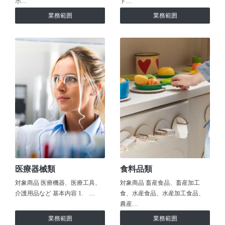
ホ…
ト…
業務範囲
業務範囲
医療器械類
食料品類
対象商品 医療機器、医療工具、
対象商品 畜産食品、畜産加工
介護用品など 基本内容 1. …
食、水産食品、水産加工食品、
農産…
業務範囲
業務範囲