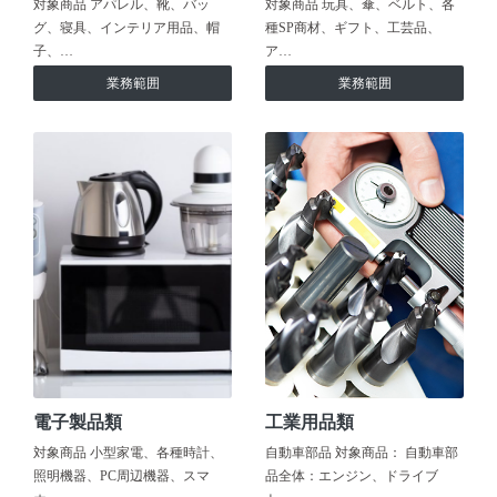
対象商品 アパレル、靴、バッ
対象商品 玩具、傘、ベルト、各
グ、寝具、インテリア用品、帽
種SP商材、ギフト、工芸品、
子、…
ア…
業務範囲
業務範囲
電子製品類
工業用品類
対象商品 小型家電、各種時計、
自動車部品 対象商品： 自動車部
照明機器、PC周辺機器、スマ
品全体：エンジン、ドライブ