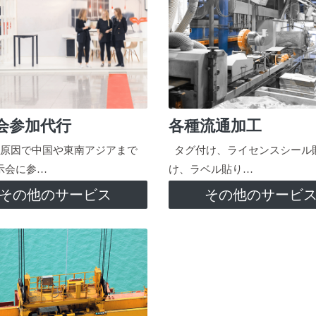
会参加代行
各種流通加工
原因で中国や東南アジアまで
タグ付け、ライセンスシール
示会に参…
け、ラベル貼り…
その他のサービス
その他のサービ