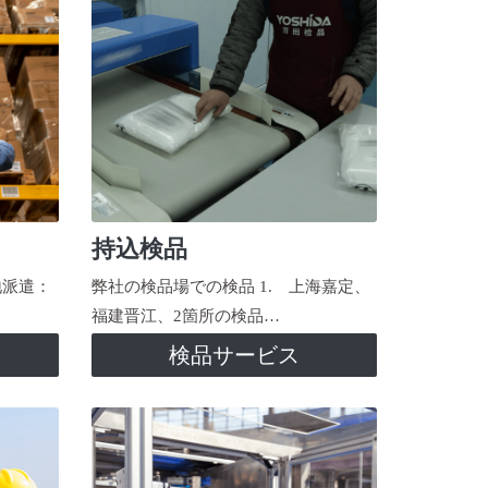
持込検品
地派遣：
弊社の検品場での検品 1. 上海嘉定、
福建晋江、2箇所の検品…
検品サービス