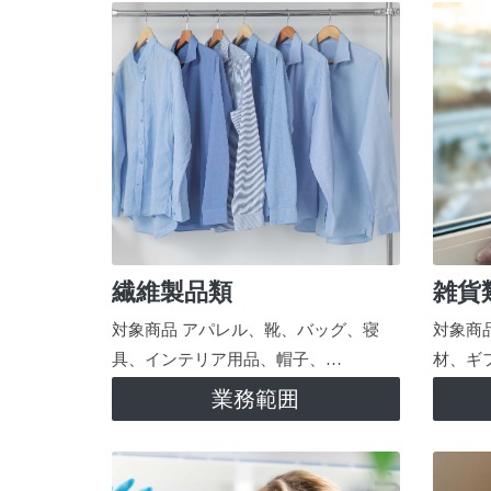
繊維製品類
雑貨
対象商品 アパレル、靴、バッグ、寝
対象商
具、インテリア用品、帽子、…
材、ギ
業務範囲