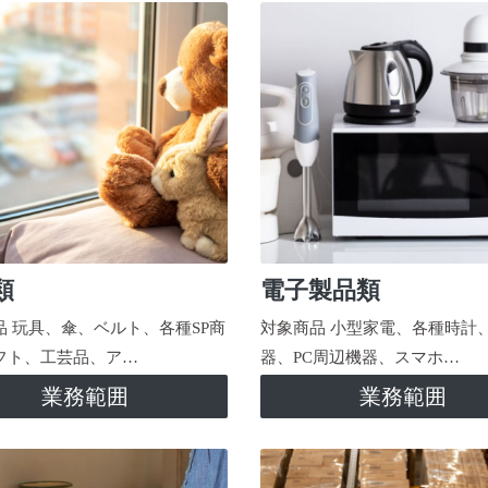
類
電子製品類
品 玩具、傘、ベルト、各種SP商
対象商品 小型家電、各種時計
フト、工芸品、ア…
器、PC周辺機器、スマホ…
業務範囲
業務範囲