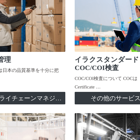
管理
イラクスタンダード
COC/COI検査
日本の品質基準を十分に把
COC/COI検査について COCは
Certificate …
サプライチェーンマネジメント
その他のサービ