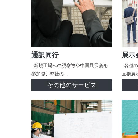
通訳同行
展示
新規工場への視察際や中国展示会を
各種の
参加際、弊社の…
直接展
その他のサービス