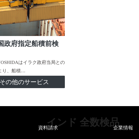
国政府指定船積前検
-YOSHIDAはイラク政府当局との
より、船積…
その他のサービス
インド 全数検品
資料請求
企業情報