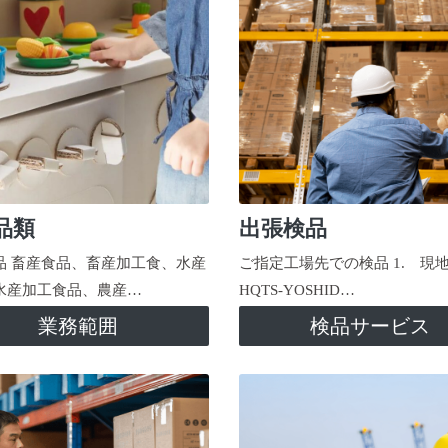
品類
出張検品
品 畜産食品、畜産加工食、水産
ご指定工場先での検品 1. 現
水産加工食品、農産…
HQTS-YOSHID…
業務範囲
検品サービス