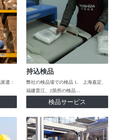
持込検品
地派遣：
弊社の検品場での検品 1. 上海嘉定、
福建晋江、2箇所の検品…
検品サービス