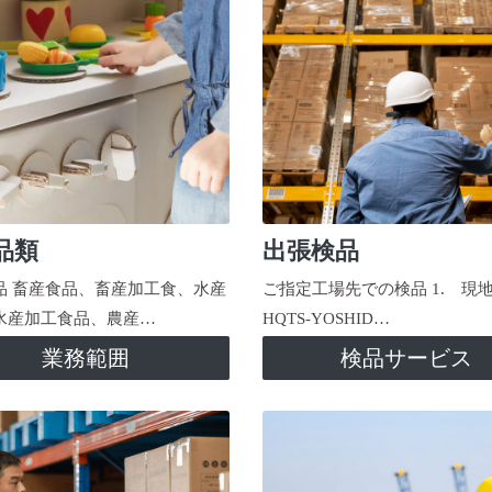
品類
出張検品
品 畜産食品、畜産加工食、水産
ご指定工場先での検品 1. 現
水産加工食品、農産…
HQTS-YOSHID…
業務範囲
検品サービス