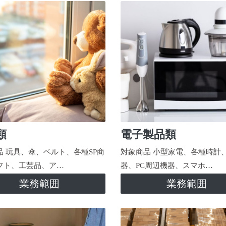
類
電子製品類
品 玩具、傘、ベルト、各種SP商
対象商品 小型家電、各種時計
フト、工芸品、ア…
器、PC周辺機器、スマホ…
業務範囲
業務範囲