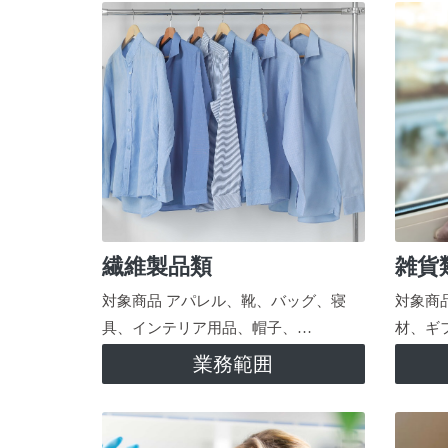
繊維製品類
雑貨
対象商品 アパレル、靴、バッグ、寝
対象商
具、インテリア用品、帽子、…
材、ギ
業務範囲