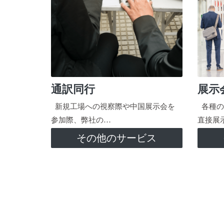
通訳同行
展示
新規工場への視察際や中国展示会を
各種の
参加際、弊社の…
直接展
その他のサービス