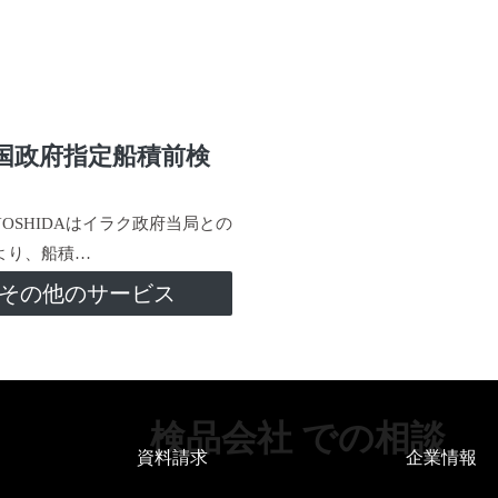
国政府指定船積前検
-YOSHIDAはイラク政府当局との
より、船積…
その他のサービス
検品会社 での相談
資料請求
企業情報