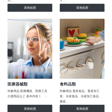
ホ…
ト…
業務範囲
業務範囲
医療器械類
食料品類
対象商品 医療機器、医療工具、
対象商品 畜産食品、畜産加工
介護用品など 基本内容 1. …
食、水産食品、水産加工食品、
農産…
業務範囲
業務範囲