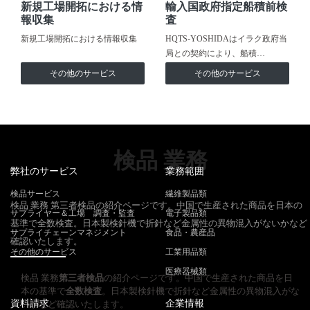
新規工場開拓における情
輸入国政府指定船積前検
報収集
査
新規工場開拓における情報収集
HQTS-YOSHIDAはイラク政府当
局との契約により、船積…
その他のサービス
その他のサービス
検品 業務
弊社のサービス
業務範囲
検品サービス
繊維製品類
検品 業務 第三者検品の紹介ページです。中国で生産された商品を日本の
サプライヤー＆工場 調査・監査
電子製品類
基準で全数検査。日本製検針機で折針など金属性の異物混入がないかなど
サプライチェーンマネジメント
食品・農産品
確認いたします。
その他のサービス
工業用品類
医療器械類
検品 業務
第三者検品
の紹介ページです。中国で生産された商品を日
本の基準で
全数検査
。日本製検針機で折針など金属性の異物混入がな
資料請求
企業情報
いかなど確認いたします。