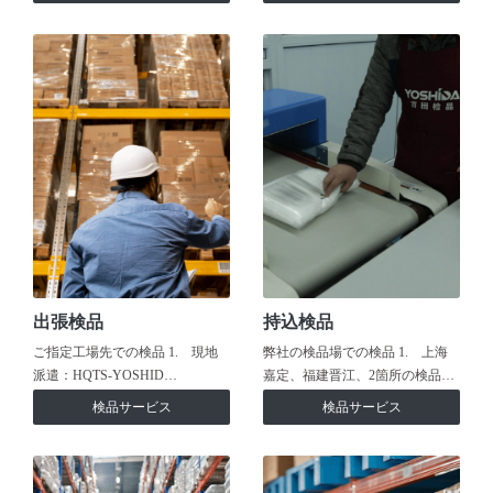
出張検品
持込検品
ご指定工場先での検品 1. 現地
弊社の検品場での検品 1. 上海
派遣：HQTS-YOSHID…
嘉定、福建晋江、2箇所の検品…
検品サービス
検品サービス