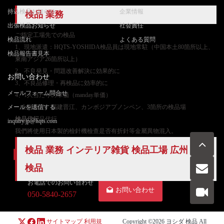
持込検品お知らせ
企業情報
検品 業務
出張検品お知らせ
社会責任
ご
指定工場先での検品
検品流れ
よくある質問
1、現地派遣：HQTS-YOSHIDA検品員は現地常駐（中国本土80箇所以上、
検品報告書見本
東南アジア26箇所以上）
2、不良発見・問題改善解決に効果的に
お問い合わせ
3、不良品修理・再検品に効率的に
メールフォーム問合せ
4、1人当たりの単価（manday単価）
メールを送信する
上海嘉定、福建晋江、カンボジアプノンペン、3箇所の検品場
検品代行
品代行
inquiry.jp@hqts.com
我們將使用日本製的檢針機檢查是否有折針等金屬異物混入。
検品 業務 インテリア雑貨 検品工場 広州
全数
検品
お電話でのお問い合わせ
お問い合わせ
050-5840-2657
サイトマップ
利用規
Copyright ©2026
ヨシダ 検品
All