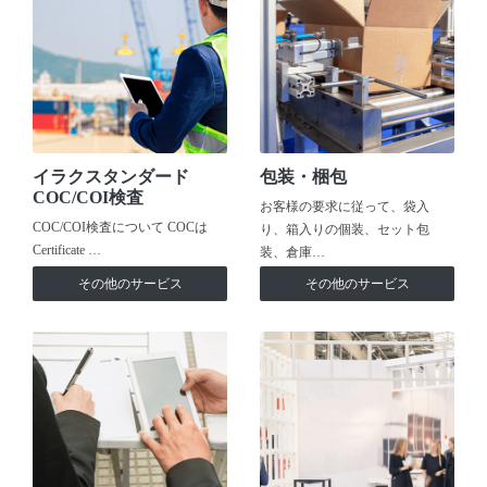
イラクスタンダード
包装・梱包
COC/COI検査
お客様の要求に従って、袋入
COC/COI検査について COCは
り、箱入りの個装、セット包
Certificate …
装、倉庫…
その他のサービス
その他のサービス