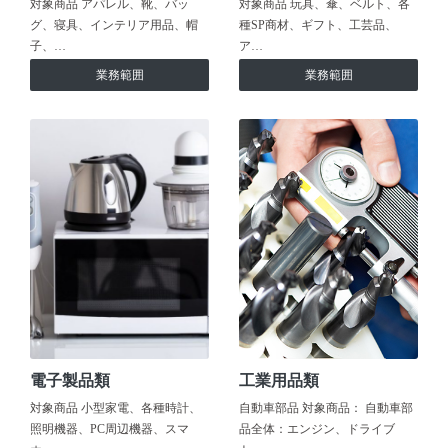
対象商品 アパレル、靴、バッ
対象商品 玩具、傘、ベルト、各
グ、寝具、インテリア用品、帽
種SP商材、ギフト、工芸品、
子、…
ア…
業務範囲
業務範囲
電子製品類
工業用品類
対象商品 小型家電、各種時計、
自動車部品 対象商品： 自動車部
照明機器、PC周辺機器、スマ
品全体：エンジン、ドライブ