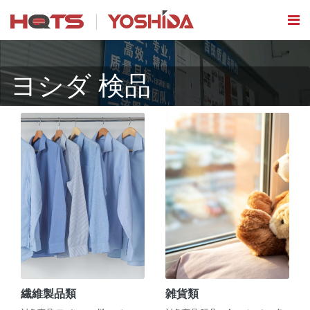
ヨシダ 検品
繊維製品類
雑貨類