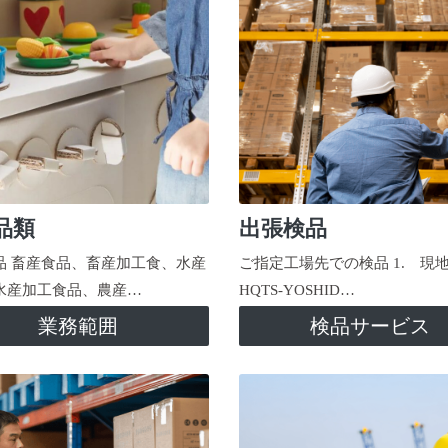
品類
出張検品
品 畜産食品、畜産加工食、水産
ご指定工場先での検品 1. 現
水産加工食品、農産…
HQTS-YOSHID…
業務範囲
検品サービス