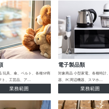
類
電子製品類
品 玩具、傘、ベルト、各種SP商
対象商品 小型家電、各種時計
フト、工芸品、ア…
器、PC周辺機器、スマホ…
業務範囲
業務範囲