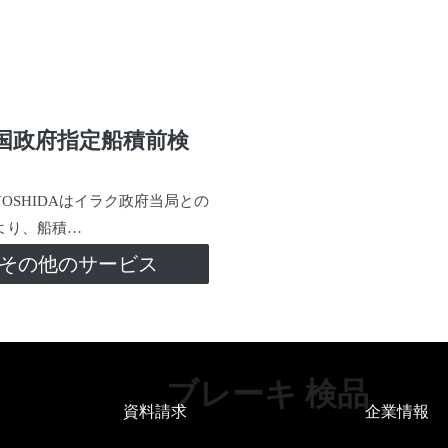
国政府指定船積前検
-YOSHIDAはイラク政府当局との
より、船積…
その他のサービス
ブレーキ 検品
資料請求
企業情報