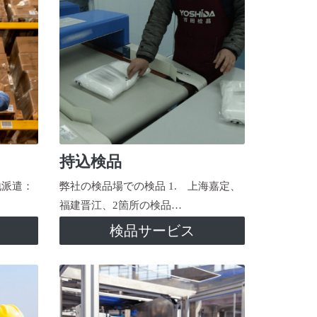
持込検品
地派遣：
弊社の検品場での検品 1. 上海嘉定、
福建晋江、2箇所の検品…
検品サービス