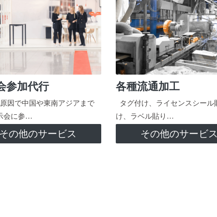
会参加代行
各種流通加工
原因で中国や東南アジアまで
タグ付け、ライセンスシール
示会に参…
け、ラベル貼り…
その他のサービス
その他のサービ