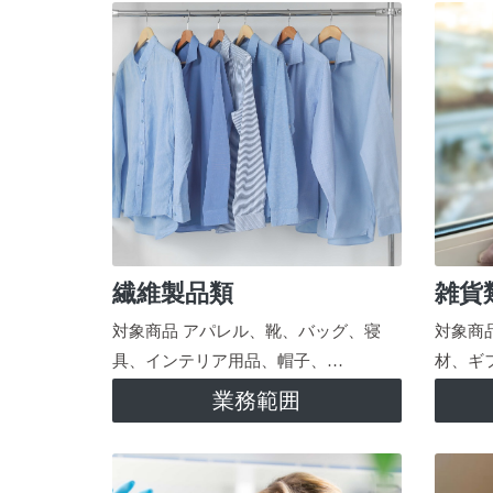
繊維製品類
雑貨
対象商品 アパレル、靴、バッグ、寝
対象商
具、インテリア用品、帽子、…
材、ギ
業務範囲