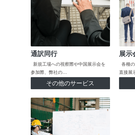
通訳同行
展示
新規工場への視察際や中国展示会を
各種の
参加際、弊社の…
直接展
その他のサービス