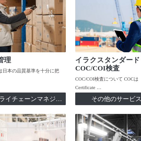
管理
イラクスタンダード
COC/COI検査
日本の品質基準を十分に把
COC/COI検査について COCは
Certificate …
サプライチェーンマネジメント
その他のサービ