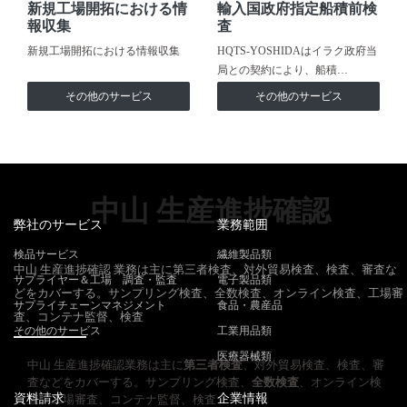
新規工場開拓における情
輸入国政府指定船積前検
報収集
査
新規工場開拓における情報収集
HQTS-YOSHIDAはイラク政府当
局との契約により、船積…
その他のサービス
その他のサービス
中山 生産進捗確認
弊社のサービス
業務範囲
検品サービス
繊維製品類
中山 生産進捗確認 業務は主に第三者検査、対外貿易検査、検査、審査な
サプライヤー＆工場 調査・監査
電子製品類
どをカバーする。サンプリング検査、全数検査、オンライン検査、工場審
サプライチェーンマネジメント
食品・農産品
査、コンテナ監督、検査
その他のサービス
工業用品類
医療器械類
中山 生産進捗確認業務は主に
第三者検査
、対外貿易検査、検査、審
査などをカバーする。サンプリング検査、
全数検査
、オンライン検
資料請求
企業情報
査、工場審査、コンテナ監督、検査