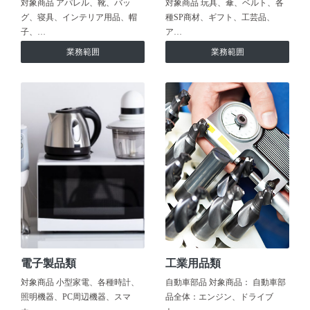
対象商品 アパレル、靴、バッ
対象商品 玩具、傘、ベルト、各
グ、寝具、インテリア用品、帽
種SP商材、ギフト、工芸品、
子、…
ア…
業務範囲
業務範囲
電子製品類
工業用品類
対象商品 小型家電、各種時計、
自動車部品 対象商品： 自動車部
照明機器、PC周辺機器、スマ
品全体：エンジン、ドライブ