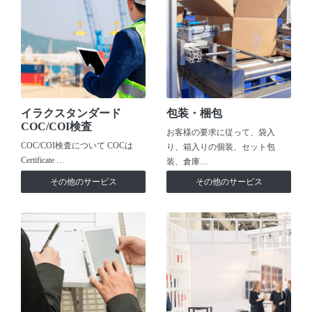
イラクスタンダード
包装・梱包
COC/COI検査
お客様の要求に従って、袋入
COC/COI検査について COCは
り、箱入りの個装、セット包
Certificate …
装、倉庫…
その他のサービス
その他のサービス