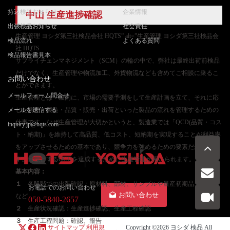
持込検品お知らせ
企業情報
中山 生産進捗確認
出張検品お知らせ
社会責任
生産管理 ヨシダ第三社検品会社 HQTS” alt=”生産管理 ヨシダ第三社検品会
検品流れ
よくある質問
社 HQTS
検品報告書見本
サプライチェンマネジメント（SCM）の輪の中で、弊社は最終出荷前検品
だけでなく、生産管理や物流加工、外貨物流なども含めてご相談に乗るこ
お問い合わせ
とができます。
メールフォーム問合せ
生産管理とは一般的に、市場の需要予測をして生産計画を立て、それに応
メールを送信する
じた調達・製造・品質・販売・出荷といった製品の流れを管理するための
仕事です。なぜ生産管理が大切かというと、製造業では「QCD(品質・コス
inquiry.jp@hqts.com
ト・納期)」を維持して高品質、低コスト、短納期を実現することが利益率
をアップさせるための基本であり、競争力を強めるための要素だからで
す。目標とするQCDを達成するために生産管理が用いられます。
基本内容：
１
各段階での出張確認：原材料、部材、サンプルや量産初期品、量産品
お電話でのお問い合わせ
お問い合わせ
など
050-5840-2657
２
生産状況確認：生産進捗確認、生産工程確認
３
生産工程問題：確認、報告
サイトマップ
利用規
Copyright ©2026
ヨシダ 検品
All