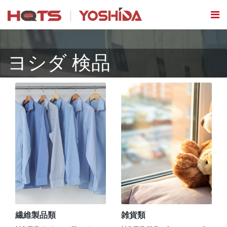
ヨシダ 検品
繊維製品類
雑貨類