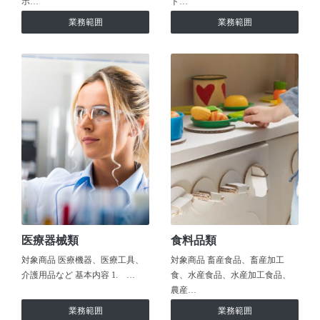
ホ…
ト…
業務範囲
業務範囲
医療器械類
食料品類
対象商品 医療機器、医療工具、
対象商品 畜産食品、畜産加工
介護用品など 基本内容 1. …
食、水産食品、水産加工食品、
農産…
業務範囲
業務範囲