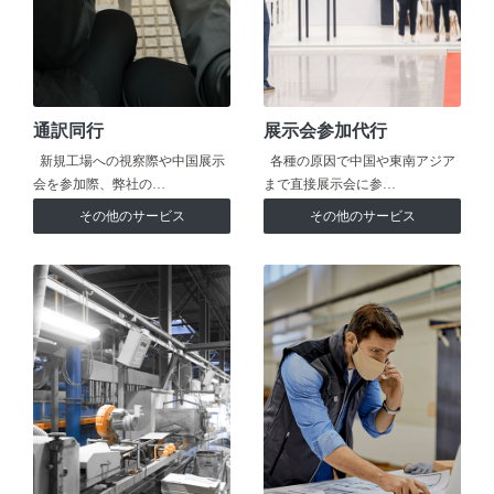
通訳同行
展示会参加代行
新規工場への視察際や中国展示
各種の原因で中国や東南アジア
会を参加際、弊社の…
まで直接展示会に参…
その他のサービス
その他のサービス