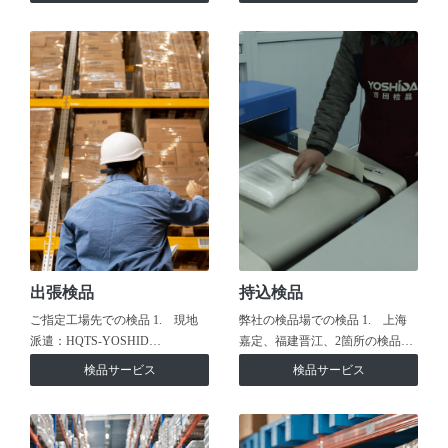
出張検品
持込検品
ご指定工場先での検品 1. 現地
弊社の検品場での検品 1. 上海
派遣：HQTS-YOSHID…
嘉定、福建晋江、2箇所の検品…
検品サービス
検品サービス