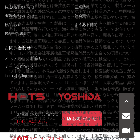
能です。
第三者検品
とは発注側のアパレル企業でもなく、製造メーカ
持込検品お知らせ
企業情報
ーや縫製工場以外に第三者の中立な立場で行う検品のこと。中国検品
出張検品お知らせ
社会責任
工場
ヨシダ検品
会社では、上海に専属の検品工場を置いています。海
外の協力工場で生産した製品は、ここですべて国内へ輸入する前に検
検品流れ
よくある質問
品し、
品質管理
を行います。海外生産においても安心してお任せいた
検品報告書見本
だけるよう、厳しい独自基準に基いた検品を経て、商品を出荷してい
ます。自社検品工場による徹底した検品体制を構築することで、いつ
でも信頼できる商品を自信を持って出荷できるよう邁進してまいりま
お問い合わせ
す。ヨシダ検品会社専属検品工場規格外品の除去全ての項目につい
メールフォーム問合せ
て、規格に適合している製品であるかを徹底的に検査します。どのよ
うな異常も見逃さないよう、目視もしくは各計測器を使用して一つ一
メールを送信する
つ丁寧に確認し、不良品の流出を防止します。検査箇所の見逃しがな
inquiry.jp@hqts.com
いよう、詳細な加工指示書を共有することで、検査精度の向上に努め
ています。異物混入チェックゴミ・毛・ほこり等、大事な製品に異物
が混入していないか、一つずつ慎重に確認し、混入物を未然に防ぎま
す。縫製品に関しては、縫い針や待ち針が残っていないか検針も実施
します。また、製品に汚れが付着していないかのチェックも行い、ク
レームゼロを目指します。検品作業の効率化・精度向上日々の改善に
より、製品の不適合率は減少傾向にありますが、不良品が皆無な状態
お電話でのお問い合わせ
は残念ながらありません。しかし、慎重に確実に検査することで、不
お問い合わせ
050-5840-2657
良品の流出を未然に防止することができます。ヨシダ検品会社では、
品質検査の精度向上を掲げ、スピーディかつより精緻な検品体制を構
築するため、日々改善に取り組んでいます。上海工場にて
全数検品
を
サイトマップ
利用規
Copyright ©2026
ヨシダ 検品
All