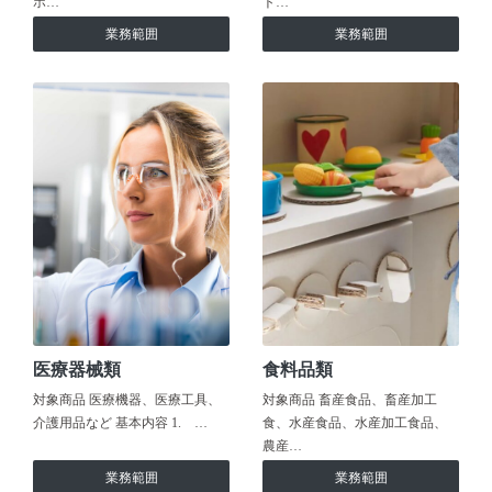
ホ…
ト…
業務範囲
業務範囲
医療器械類
食料品類
対象商品 医療機器、医療工具、
対象商品 畜産食品、畜産加工
介護用品など 基本内容 1. …
食、水産食品、水産加工食品、
農産…
業務範囲
業務範囲