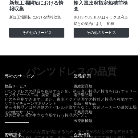
新規工場開拓における情
輸入国政府指定船積前検
報収集
査
新規工場開拓における情報収集
HQTS-YOSHIDAはイラク政府当
局との契約により、船積…
その他のサービス
その他のサービス
パンツドレスの品質
弊社のサービス
業務範囲
検品サービス
繊維製品類
パンツドレスの品質を保証するため、第三者が検品と検査を代行するサー
サプライヤー＆工場 調査・監査
電子製品類
ビスを利用できます。また、東南アジア諸国での検針と検品も可能です。
サプライチェーンマネジメント
食品・農産品
第三者検品とは発注側のアパレル企業でもなく、製造メーカーや縫製工場
その他のサービス
工業用品類
以外に第三者の中立な立場で行う検品のこと…
医療器械類
パンツドレスの品質を保証するため、第三者が検品と検査を代行する
資料請求
企業情報
サービスを利用できます。また、東南アジア諸国での検針と検品も可