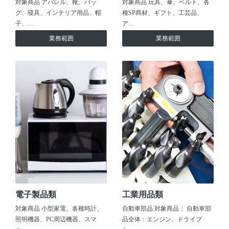
対象商品 アパレル、靴、バッ
対象商品 玩具、傘、ベルト、各
グ、寝具、インテリア用品、帽
種SP商材、ギフト、工芸品、
子、…
ア…
業務範囲
業務範囲
電子製品類
工業用品類
対象商品 小型家電、各種時計、
自動車部品 対象商品： 自動車部
照明機器、PC周辺機器、スマ
品全体：エンジン、ドライブ