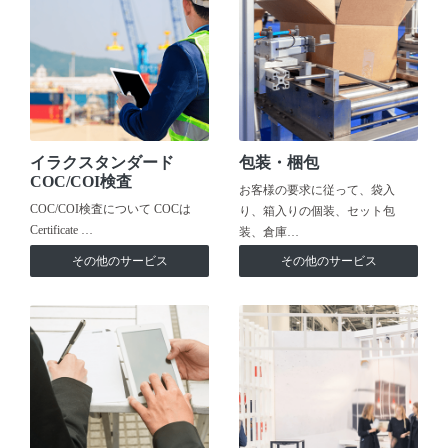
イラクスタンダード
包装・梱包
COC/COI検査
お客様の要求に従って、袋入
COC/COI検査について COCは
り、箱入りの個装、セット包
Certificate …
装、倉庫…
その他のサービス
その他のサービス