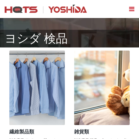
ヨシダ 検品
繊維製品類
雑貨類