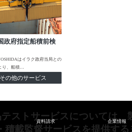
国政府指定船積前検
-YOSHIDAはイラク政府当局との
より、船積…
その他のサービス
品テストサービスについては、
資料請求
企業情報
・積載監督サービスを提供する