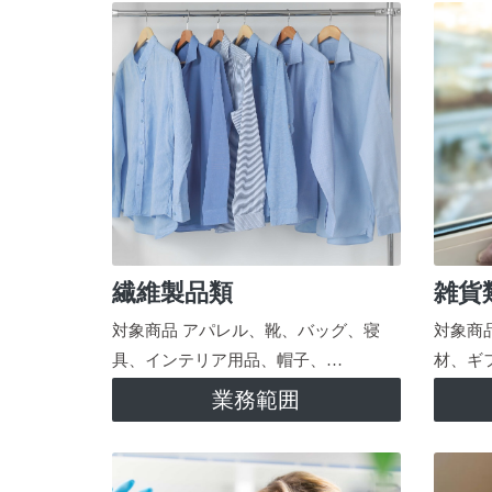
繊維製品類
雑貨
対象商品 アパレル、靴、バッグ、寝
対象商
具、インテリア用品、帽子、…
材、ギ
業務範囲