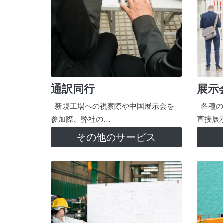
通訳同行
展示
新規工場への視察際や中国展示会を
各種の
参加際、弊社の…
直接展
その他のサービス