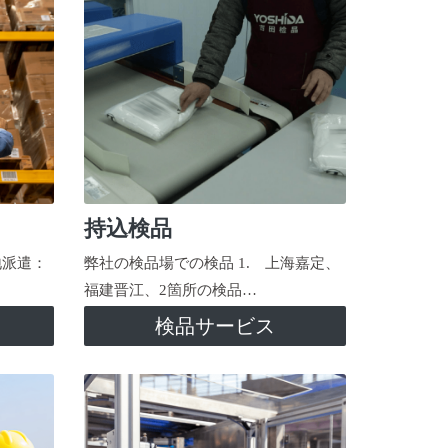
持込検品
地派遣：
弊社の検品場での検品 1. 上海嘉定、
福建晋江、2箇所の検品…
検品サービス