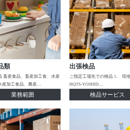
品類
出張検品
品 畜産食品、畜産加工食、水産
ご指定工場先での検品 1. 現
水産加工食品、農産…
HQTS-YOSHID…
業務範囲
検品サービス