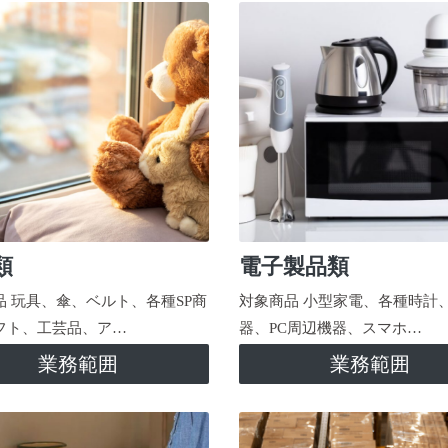
類
電子製品類
品 玩具、傘、ベルト、各種SP商
対象商品 小型家電、各種時計
フト、工芸品、ア…
器、PC周辺機器、スマホ…
業務範囲
業務範囲