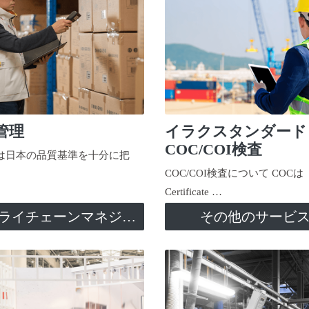
管理
イラクスタンダード
COC/COI検査
日本の品質基準を十分に把
COC/COI検査について COCは
Certificate …
サプライチェーンマネジメント
その他のサービ