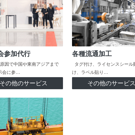
会参加代行
各種流通加工
原因で中国や東南アジアまで
タグ付け、ライセンスシール
示会に参…
け、ラベル貼り…
その他のサービス
その他のサービ