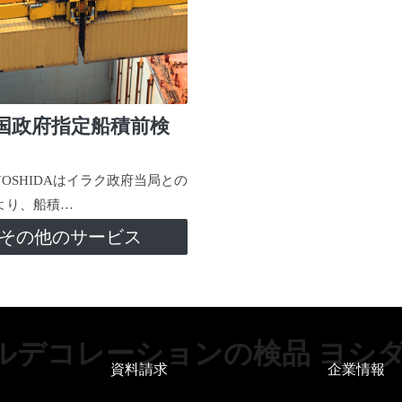
国政府指定船積前検
-YOSHIDAはイラク政府当局との
より、船積…
その他のサービス
ルデコレーションの検品 ヨシ
資料請求
企業情報