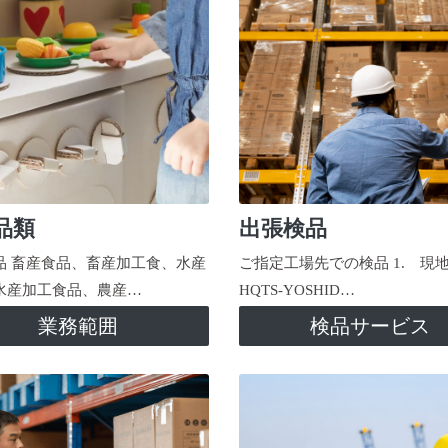
品類
出張検品
品 畜産食品、畜産加工食、水産
ご指定工場先での検品 1. 現
水産加工食品、農産…
HQTS-YOSHID…
業務範囲
検品サービス