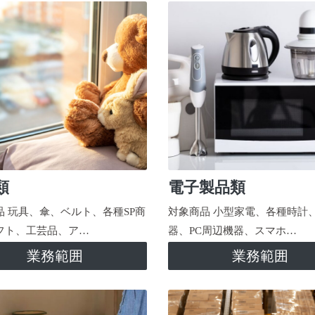
類
電子製品類
品 玩具、傘、ベルト、各種SP商
対象商品 小型家電、各種時計
フト、工芸品、ア…
器、PC周辺機器、スマホ…
業務範囲
業務範囲