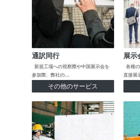
通訳同行
展示
新規工場への視察際や中国展示会を
各種の
参加際、弊社の…
直接展
その他のサービス