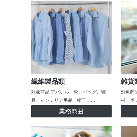
繊維製品類
雑貨
対象商品 アパレル、靴、バッグ、寝
対象商
具、インテリア用品、帽子、…
材、ギ
業務範囲