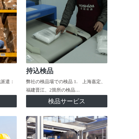
持込検品
地派遣：
弊社の検品場での検品 1. 上海嘉定、
福建晋江、2箇所の検品…
検品サービス