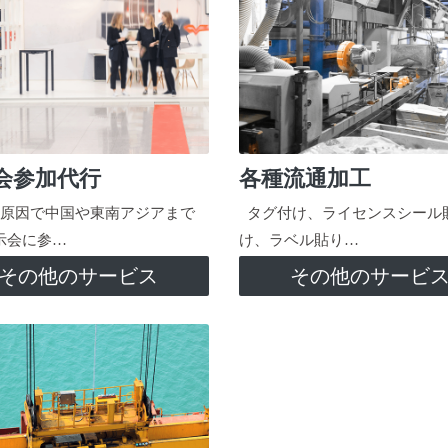
会参加代行
各種流通加工
原因で中国や東南アジアまで
タグ付け、ライセンスシール
示会に参…
け、ラベル貼り…
その他のサービス
その他のサービ