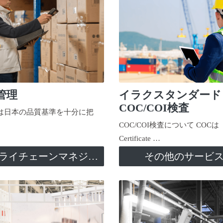
管理
イラクスタンダード
COC/COI検査
日本の品質基準を十分に把
COC/COI検査について COCは
Certificate …
サプライチェーンマネジメント
その他のサービ