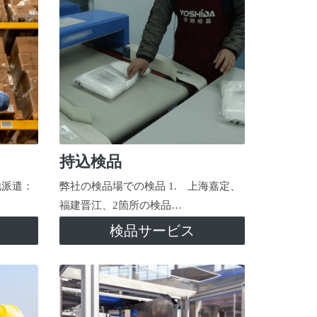
持込検品
地派遣：
弊社の検品場での検品 1. 上海嘉定、
福建晋江、2箇所の検品…
検品サービス