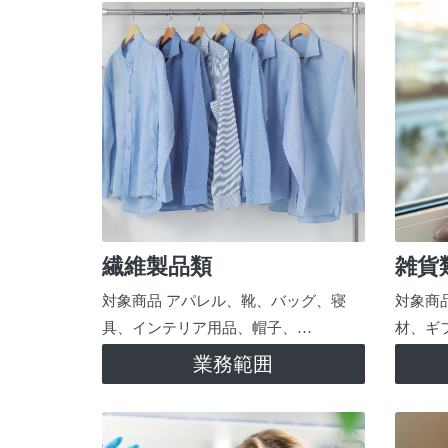
繊維製品類
雑貨
対象商品 アパレル、靴、バッグ、寝
対象商
具、インテリア用品、帽子、…
材、ギ
業務範囲