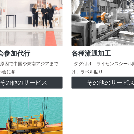
会参加代行
各種流通加工
原因で中国や東南アジアまで
タグ付け、ライセンスシール
示会に参…
け、ラベル貼り…
その他のサービス
その他のサービ