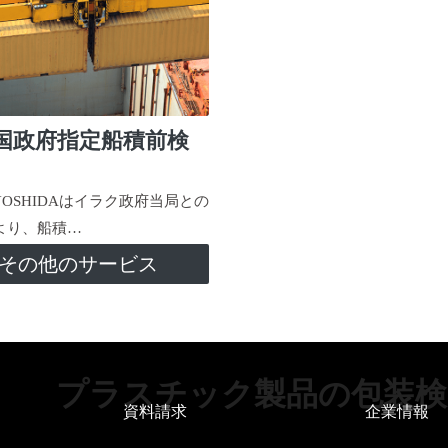
国政府指定船積前検
-YOSHIDAはイラク政府当局との
より、船積…
その他のサービス
プラスチック製品の包装検
資料請求
企業情報