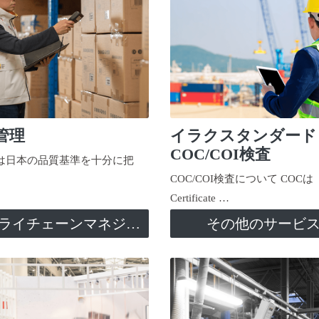
管理
イラクスタンダード
COC/COI検査
日本の品質基準を十分に把
COC/COI検査について COCは
Certificate …
サプライチェーンマネジメント
その他のサービ