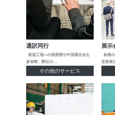
通訳同行
展示
新規工場への視察際や中国展示会を
各種の
参加際、弊社の…
直接展
その他のサービス