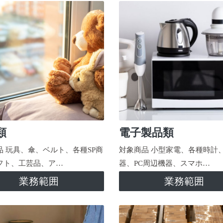
類
電子製品類
品 玩具、傘、ベルト、各種SP商
対象商品 小型家電、各種時計
フト、工芸品、ア…
器、PC周辺機器、スマホ…
業務範囲
業務範囲