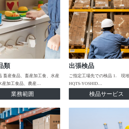
品類
出張検品
品 畜産食品、畜産加工食、水産
ご指定工場先での検品 1. 現
水産加工食品、農産…
HQTS-YOSHID…
業務範囲
検品サービス