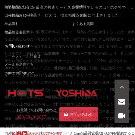
持込検品お知らせ
企業情報
海外貿易における最高の検査サービスを提供しているのはどの会社でしょ
うか？ヨシダ 検品サービスは、検査精度を大幅に向上させました！
出張検品お知らせ
社会責任
検品流れ
よくある質問
今日の激しい競争の国際貿易市場において、製品の品質を確保することは、企業
検品報告書見本
が生き残るために不可欠となっています。専門的で信頼できる貿易検査サービス
お問い合わせ
は、製品の品質を保証する上で重要な役割を果たします。ヨシダ 検品は、卓越
した企業力、厳格な製品
品質管理
、そして優れた市場での評価により、多くの企
メールフォーム問合せ
業から信頼される貿易検査パートナーとなっています。1995年に設立された
メールを送信する
HQTSハンスマングループは、世界的な
第三者検査
、試験、認証機関です。同グ
inquiry.jp@hqts.com
ループは、顧客に包括的な
品質管理
と持続可能なサプライチェーン運用ソリュー
ションを提供することに重点を置いています。40以上の国と地域に子会社とオフ
ィスを持ち、80以上の拠点からなるグローバルネットワークで、15以上の主要産
業にサービスを提供し、20種類以上のサービスを提供しています。世界中に
4,000人以上の従業員を擁し、専門的で標準化されたインテリジェントなフルサ
お電話でのお問い合わせ
プライチェーンサービスシステムを構築しています。同社の事業は、繊維、電子
お問い合わせ
050-5840-2657
機器、軽工業、食品および農産物、エネルギーおよび電力、工業製造、機関車お
よび鉄道輸送、石油およびガス、建設、金融など幅広い分野を網羅しており、国
内外の顧客に温かく信頼できるサプライチェーン品質管理サービスを提供するこ
サイトマップ
利用規
Copyright ©2026
ヨシダ 検品
All