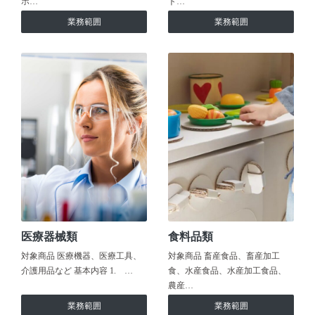
ホ…
ト…
業務範囲
業務範囲
医療器械類
食料品類
対象商品 医療機器、医療工具、
対象商品 畜産食品、畜産加工
介護用品など 基本内容 1. …
食、水産食品、水産加工食品、
農産…
業務範囲
業務範囲