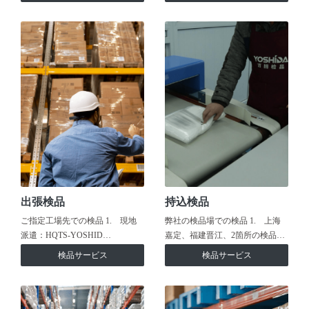
出張検品
持込検品
ご指定工場先での検品 1. 現地
弊社の検品場での検品 1. 上海
派遣：HQTS-YOSHID…
嘉定、福建晋江、2箇所の検品…
検品サービス
検品サービス