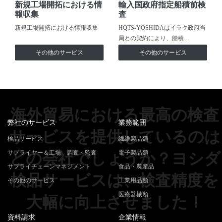
新規工場開拓における情
輸入国政府指定船積前検
報収集
査
新規工場開拓における情報収集
HQTS-YOSHIDAはイラク政府当
局との契約により、船積…
その他のサービス
その他のサービス
海外貿易における最高の検査
弊社のサービス
業務範囲
サービスを提供しているのは
検品サービス
繊維製品類
サプライヤー＆工場 調査・監査
電子製品類
どの会社でしょうか？ヨシダ
サプライチェーンマネジメント
食品・農産品
検品サービスは、検査精度を
その他のサービス
工業用品類
医療器械類
大幅に向上させました！
資料請求
企業情報