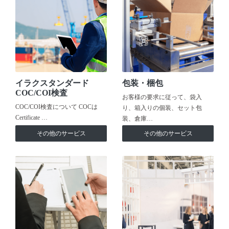
イラクスタンダード
包装・梱包
COC/COI検査
お客様の要求に従って、袋入
COC/COI検査について COCは
り、箱入りの個装、セット包
Certificate …
装、倉庫…
その他のサービス
その他のサービス