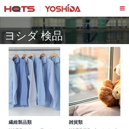
ヨシダ 検品
繊維製品類
雑貨類