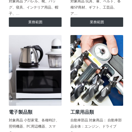
対象商品 アパレル、靴、バッ
対象商品 玩具、傘、ベルト、各
グ、寝具、インテリア用品、帽
種SP商材、ギフト、工芸品、
子、…
ア…
業務範囲
業務範囲
電子製品類
工業用品類
対象商品 小型家電、各種時計、
自動車部品 対象商品： 自動車部
照明機器、PC周辺機器、スマ
品全体：エンジン、ドライブ