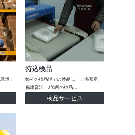
持込検品
地派遣：
弊社の検品場での検品 1. 上海嘉定、
福建晋江、2箇所の検品…
検品サービス