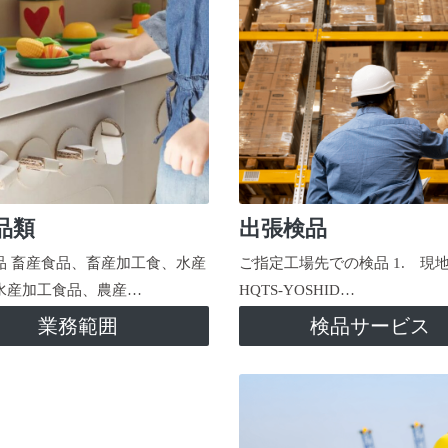
品類
出張検品
品 畜産食品、畜産加工食、水産
ご指定工場先での検品 1. 現
水産加工食品、農産…
HQTS-YOSHID…
業務範囲
検品サービス