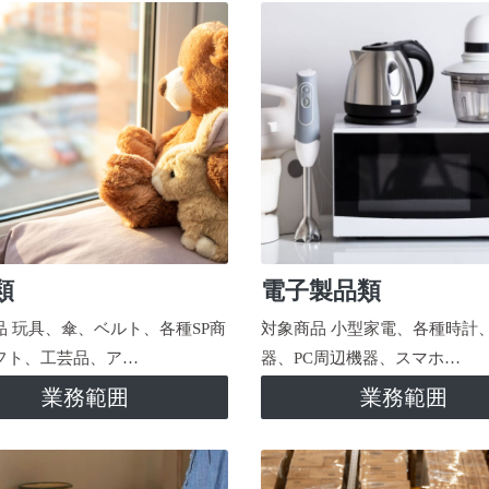
類
電子製品類
品 玩具、傘、ベルト、各種SP商
対象商品 小型家電、各種時計
フト、工芸品、ア…
器、PC周辺機器、スマホ…
業務範囲
業務範囲