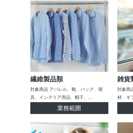
繊維製品類
雑貨
対象商品 アパレル、靴、バッグ、寝
対象商
具、インテリア用品、帽子、…
材、ギ
業務範囲