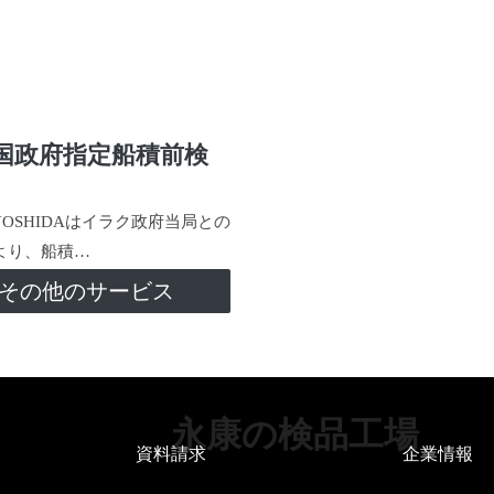
国政府指定船積前検
-YOSHIDAはイラク政府当局との
より、船積…
その他のサービス
永康の検品工場
資料請求
企業情報